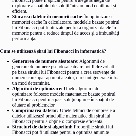
Fibonacci poate fi aplicat pentru a alege strategii de
explorare a spațiului de soluții într-un mod echilibrat și
eficient.
Stocarea datelor în memorii cache
: În optimizarea
memoriei cache în calculatoare, modelele bazate pe șirul
lui Fibonacci pot fi utilizate pentru a organiza datele în
memorie pentru a reduce timpul de acces și a îmbunătăți
performanța.
Cum se utilizează șirul lui Fibonacci în informatică?
Generarea de numere aleatoare
: Algoritmii de
generare de numere pseudo-aleatoare pot fi dezvoltati
pe baza șirului lui Fibonacci pentru a crea secvențe de
numere care apar aparent aleator, dar sunt generate într-
un mod determinist.
Algoritmi de optimizare:
Unele algoritmi de
optimizare folosesc modele matematice bazate pe șirul
lui Fibonacci pentru a găsi soluții optime în spațiul de
căutare al problemelor.
Comprimarea datelor:
Unele tehnici de compresie a
datelor utilizează principiile matematice din șirul lui
Fibonacci pentru a obține o compresie eficientă.
Structuri de date și algoritmi:
Proporțiile șirului lui
Fibonacci pot fi utilizate pentru a optimiza anumite