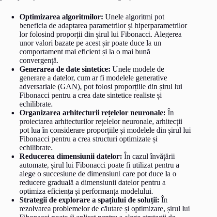
Optimizarea algoritmilor:
Unele algoritmi pot
beneficia de adaptarea parametrilor și hiperparametrilor
lor folosind proporții din șirul lui Fibonacci. Alegerea
unor valori bazate pe acest șir poate duce la un
comportament mai eficient și la o mai bună
convergență.
Generarea de date sintetice:
Unele modele de
generare a datelor, cum ar fi modelele generative
adversariale (GAN), pot folosi proporțiile din șirul lui
Fibonacci pentru a crea date sintetice realiste și
echilibrate.
Organizarea arhitecturii rețelelor neuronale:
În
proiectarea arhitecturilor rețelelor neuronale, arhitecții
pot lua în considerare proporțiile și modelele din șirul lui
Fibonacci pentru a crea structuri optimizate și
echilibrate.
Reducerea dimensiunii datelor:
În cazul învățării
automate, șirul lui Fibonacci poate fi utilizat pentru a
alege o succesiune de dimensiuni care pot duce la o
reducere graduală a dimensiunii datelor pentru a
optimiza eficiența și performanța modelului.
Strategii de explorare a spațiului de soluții:
În
rezolvarea problemelor de căutare și optimizare, șirul lui