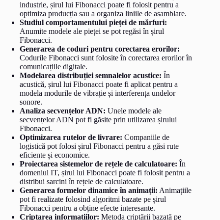
industrie, șirul lui Fibonacci poate fi folosit pentru a
optimiza producția sau a organiza liniile de asamblare.
Studiul comportamentului pieței de mărfuri:
Anumite modele ale pieței se pot regăsi în șirul
Fibonacci.
Generarea de coduri pentru corectarea erorilor:
Codurile Fibonacci sunt folosite în corectarea erorilor în
comunicațiile digitale.
Modelarea distribuției semnalelor acustice:
În
acustică, șirul lui Fibonacci poate fi aplicat pentru a
modela modurile de vibrație și interferența undelor
sonore.
Analiza secvențelor ADN:
Unele modele ale
secvențelor ADN pot fi găsite prin utilizarea șirului
Fibonacci.
Optimizarea rutelor de livrare:
Companiile de
logistică pot folosi șirul Fibonacci pentru a găsi rute
eficiente și economice.
Proiectarea sistemelor de rețele de calculatoare:
În
domeniul IT, șirul lui Fibonacci poate fi folosit pentru a
distribui sarcini în rețele de calculatoare.
Generarea formelor dinamice în animații:
Animațiile
pot fi realizate folosind algoritmi bazate pe șirul
Fibonacci pentru a obține efecte interesante.
Criptarea informațiilor:
Metoda criptării bazată pe