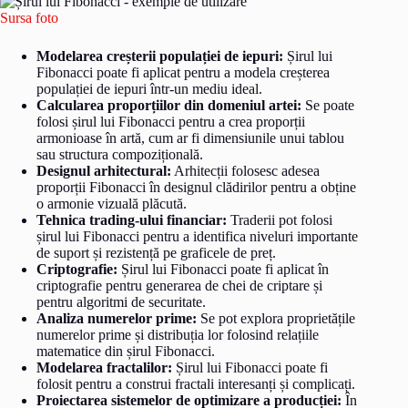
Sursa foto
Modelarea creșterii populației de iepuri:
Șirul lui
Fibonacci poate fi aplicat pentru a modela creșterea
populației de iepuri într-un mediu ideal.
Calcularea proporțiilor din domeniul artei:
Se poate
folosi șirul lui Fibonacci pentru a crea proporții
armonioase în artă, cum ar fi dimensiunile unui tablou
sau structura compozițională.
Designul arhitectural:
Arhitecții folosesc adesea
proporții Fibonacci în designul clădirilor pentru a obține
o armonie vizuală plăcută.
Tehnica trading-ului financiar:
Traderii pot folosi
șirul lui Fibonacci pentru a identifica niveluri importante
de suport și rezistență pe graficele de preț.
Criptografie:
Șirul lui Fibonacci poate fi aplicat în
criptografie pentru generarea de chei de criptare și
pentru algoritmi de securitate.
Analiza numerelor prime:
Se pot explora proprietățile
numerelor prime și distribuția lor folosind relațiile
matematice din șirul Fibonacci.
Modelarea fractalilor:
Șirul lui Fibonacci poate fi
folosit pentru a construi fractali interesanți și complicați.
Proiectarea sistemelor de optimizare a producției:
În