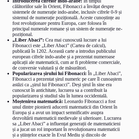
Introducerea cifrelor indo-arabe:
În timpul
călătoriilor sale în Orient, Fibonacci a învățat despre
sistemele de numerație indo-arabe, inclusiv cifrele 0-9 și
sistemul de numerație pozițională. Aceste cunoștințe au
fost revoluționare pentru Europa, care folosea în
principal numerale romane și un sistem de numerație ne-
pozițional.
„Liber Abaci”:
Cea mai cunoscută lucrare a lui
Fibonacci este „Liber Abaci” (Cartea de calcul),
publicată în 1202. Această carte a introdus publicului
european cifrele indo-arabe și a prezentat numeroase
aplicații ale matematicii, cum ar fi probleme comerciale,
de conversie valutară și de măsurători.
Popularizarea șirului lui Fibonacci:
În „Liber Abaci”,
Fibonacci a prezentat șirul numeric pe care îl cunoaștem
astăzi ca „șirul lui Fibonacci”. Deși șirul în sine era
cunoscut în antichitate, lucrarea sa a contribuit la
popularizarea și studiul său în lumea occidentală.
Moștenirea matematică:
Leonardo Fibonacci a fost
unul dintre pionierii aducerii matematicii din Orient în
Europa și a avut un impact semnificativ asupra
dezvoltării matematicii medievale și ulterioare. Lucrarea
sa „Liber Abaci” a influențat generații de matematicieni
și a jucat un rol important în revoluționarea matematicii
și a științelor exacte în Evul Mediu și dincolo de