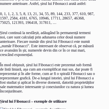
numere anterioare. Astfel, șirul lui Fibonacci arată astfel:
0, 1, 1, 2, 3, 5, 8, 13, 21, 34, 55, 89, 144, 233, 377, 610, 987,
1597, 2584, 4181, 6765, 10946, 17711, 28657, 46368,
75025, 121393, 196418, 317811, …
Șirul continuă la nesfârșit, adăugând în permanență termeni
noi, care sunt calculați prin adunarea celor două numere
anterioare. Fiecare număr din șirul lui Fibonacci este numit
„număr Fibonacci”. Este interesant de observat că, pe măsură
ce avansăm în șir, numerele devin din ce în ce mai mari,
crescând exponențial.
În mod obișnuit, șirul lui Fibonacci este prezentat sub formă
de listă liniară, așa cum am exemplificat mai sus, dar poate fi
reprezentat și în alte forme, cum ar fi o spirală Fibonacci sau o
reprezentare grafică. De-a lungul istoriei, șirul lui Fibonacci a
fost studiat și aplicat în diverse domenii, datorită proprietăților
sale matematice interesante și conexiunilor cu natura și lumea
înconjurătoare.
Șirul lui Fibonacci – exemple de utilizare