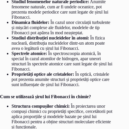
Studiul fenomenelor naturale periodice:
Anumite
fenomene naturale, cum ar fi undele oceanice, pot
prezenta modele periodice care sunt legate de șirul lui
Fibonacci.
Dinamica fluidelor:
În cazul unor circulații turbulente
și mișcări complexe ale fluidelor, modelele de tip
Fibonacci pot apărea în mod neașteptat.
Studiul distribuției nucleidelor în atomi:
În fizica
nucleară, distribuția nucleidelor dintr-un atom poate
avea o legătură cu șirul lui Fibonacci.
Spectrele atomice:
În spectroscoopia atomică, în
special în cazul atomilor de hidrogen, apar uneori
structuri în spectrele atomice care sunt legate de șirul lui
Fibonacci.
Proprietăți optice ale cristalelor:
În optică, cristalele
pot prezenta anumite structuri și proprietăți optice care
sunt influențate de șirul lui Fibonacci.
Cum se utilizează șirul lui Fibonacci în chimie?
Structura compușilor chimici:
În proiectarea unor
compuși chimici cu proprietăți specifice, cercetătorii pot
aplica proporțiile și modelele bazate pe șirul lui
Fibonacci pentru a obține structuri moleculare eficiente
și funcționale.