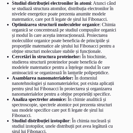
Studiul distribuției electronilor în atomi
: Atunci când
se studiază structura atomilor, distribuția electronilor în
nivelele energetice poate prezenta anumite modele
matematice, care pot fi legate de șirul lui Fibonacci.
Optimizarea structurii moleculelor organice
: Chimia
organică se concentrează pe studiul compușilor organici
și modul în care aceștia interacționează. Proiectarea
moleculilor organice poate beneficia de principiile și
proporțiile matematice ale șirului lui Fibonacci pentru a
obține structuri moleculare stabile și funcționale.
Cercetări în structura proteinelor:
În biochimie,
studierea structurii proteinelor poate beneficia de
modelele matematice pentru a înțelege modul în care
aminoacizii se organizează în lanțurile polipeptidice.
Asamblarea nanomaterialelor:
În domeniul
nanotehnologiei și nanomaterialelor, pot exista aplicații
pentru șirul lui Fibonacci în proiectarea și organizarea
nanomaterialelor pentru a obține proprietăți specifice.
Analiza spectrelor atomice:
În chimie analitică și
spectroscopie, spectrele atomice pot prezenta structuri
sau modele specifice care pot fi legate de șirul lui
Fibonacci.
Studiul distribuției izotopilor
: În chimia nucleară și
studiul izotopilor, unele distribuții pot avea legătură cu
șirul lui Fibonacci.