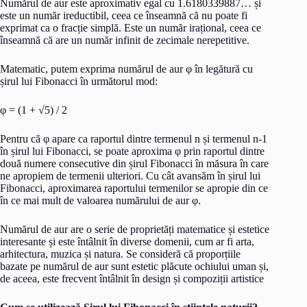
Numărul de aur este aproximativ egal cu 1.6180339887… și
este un număr ireductibil, ceea ce înseamnă că nu poate fi
exprimat ca o fracție simplă. Este un număr irațional, ceea ce
înseamnă că are un număr infinit de zecimale nerepetitive.
Matematic, putem exprima numărul de aur φ în legătură cu
șirul lui Fibonacci în următorul mod:
φ = (1 + √5) / 2
Pentru că φ apare ca raportul dintre termenul n și termenul n-1
în șirul lui Fibonacci, se poate aproxima φ prin raportul dintre
două numere consecutive din șirul Fibonacci în măsura în care
ne apropiem de termenii ulteriori. Cu cât avansăm în șirul lui
Fibonacci, aproximarea raportului termenilor se apropie din ce
în ce mai mult de valoarea numărului de aur φ.
Numărul de aur are o serie de proprietăți matematice și estetice
interesante și este întâlnit în diverse domenii, cum ar fi arta,
arhitectura, muzica și natura. Se consideră că proporțiile
bazate pe numărul de aur sunt estetic plăcute ochiului uman și,
de aceea, este frecvent întâlnit în design și compoziții artistice