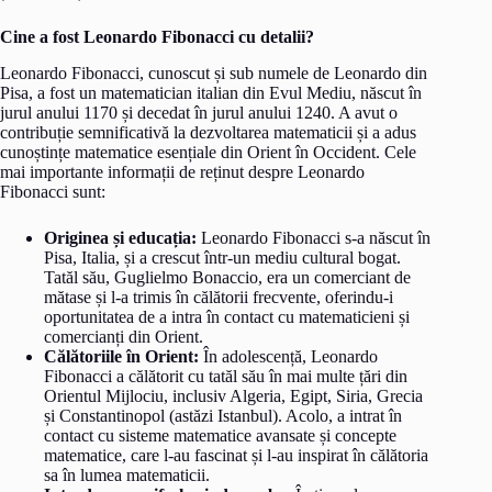
Cine a fost Leonardo Fibonacci cu detalii?
Leonardo Fibonacci, cunoscut și sub numele de Leonardo din
Pisa, a fost un matematician italian din Evul Mediu, născut în
jurul anului 1170 și decedat în jurul anului 1240. A avut o
contribuție semnificativă la dezvoltarea matematicii și a adus
cunoștințe matematice esențiale din Orient în Occident. Cele
mai importante informații de reținut despre Leonardo
Fibonacci sunt:
Originea și educația:
Leonardo Fibonacci s-a născut în
Pisa, Italia, și a crescut într-un mediu cultural bogat.
Tatăl său, Guglielmo Bonaccio, era un comerciant de
mătase și l-a trimis în călătorii frecvente, oferindu-i
oportunitatea de a intra în contact cu matematicieni și
comercianți din Orient.
Călătoriile în Orient:
În adolescență, Leonardo
Fibonacci a călătorit cu tatăl său în mai multe țări din
Orientul Mijlociu, inclusiv Algeria, Egipt, Siria, Grecia
și Constantinopol (astăzi Istanbul). Acolo, a intrat în
contact cu sisteme matematice avansate și concepte
matematice, care l-au fascinat și l-au inspirat în călătoria
sa în lumea matematicii.