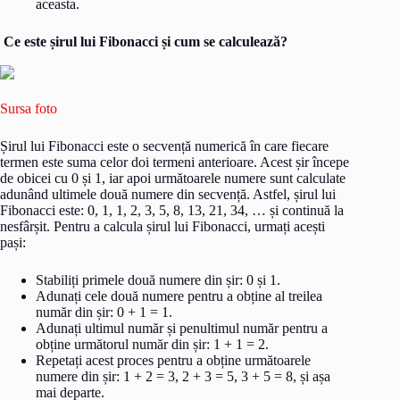
aceasta.
Ce este șirul lui Fibonacci și cum se calculează?
Sursa foto
Șirul lui Fibonacci este o secvență numerică în care fiecare
termen este suma celor doi termeni anterioare. Acest șir începe
de obicei cu 0 și 1, iar apoi următoarele numere sunt calculate
adunând ultimele două numere din secvență. Astfel, șirul lui
Fibonacci este: 0, 1, 1, 2, 3, 5, 8, 13, 21, 34, … și continuă la
nesfârșit. Pentru a calcula șirul lui Fibonacci, urmați acești
pași:
Stabiliți primele două numere din șir: 0 și 1.
Adunați cele două numere pentru a obține al treilea
număr din șir: 0 + 1 = 1.
Adunați ultimul număr și penultimul număr pentru a
obține următorul număr din șir: 1 + 1 = 2.
Repetați acest proces pentru a obține următoarele
numere din șir: 1 + 2 = 3, 2 + 3 = 5, 3 + 5 = 8, și așa
mai departe.