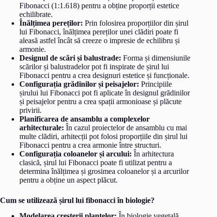
Fibonacci (1:1.618) pentru a obține proporții estetice
echilibrate.
Înălțimea pereților:
Prin folosirea proporțiilor din șirul
lui Fibonacci, înălțimea pereților unei clădiri poate fi
aleasă astfel încât să creeze o impresie de echilibru și
armonie.
Designul de scări și balustrade:
Forma și dimensiunile
scărilor și balustradelor pot fi inspirate de șirul lui
Fibonacci pentru a crea designuri estetice și funcționale.
Configurația grădinilor și peisajelor:
Principiile
șirului lui Fibonacci pot fi aplicate în designul grădinilor
și peisajelor pentru a crea spații armonioase și plăcute
privirii.
Planificarea de ansamblu a complexelor
arhitecturale:
În cazul proiectelor de ansamblu cu mai
multe clădiri, arhitecții pot folosi proporțiile din șirul lui
Fibonacci pentru a crea armonie între structuri.
Configurația coloanelor și arcului:
În arhitectura
clasică, șirul lui Fibonacci poate fi utilizat pentru a
determina înălțimea și grosimea coloanelor și a arcurilor
pentru a obține un aspect plăcut.
Cum se utilizează șirul lui fibonacci în biologie?
Modelarea creșterii plantelor:
În biologie vegetală,