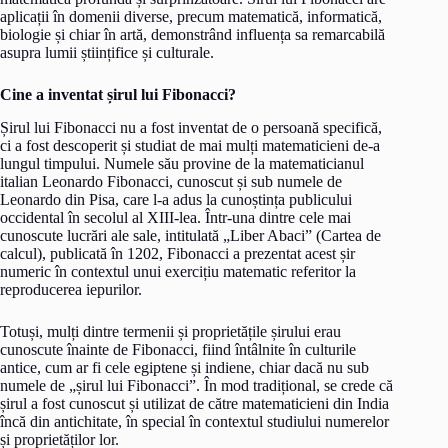
aplicații în domenii diverse, precum matematică, informatică,
biologie și chiar în artă, demonstrând influența sa remarcabilă
asupra lumii științifice și culturale.
Cine a inventat șirul lui Fibonacci?
Șirul lui Fibonacci nu a fost inventat de o persoană specifică,
ci a fost descoperit și studiat de mai mulți matematicieni de-a
lungul timpului. Numele său provine de la matematicianul
italian Leonardo Fibonacci, cunoscut și sub numele de
Leonardo din Pisa, care l-a adus la cunoștința publicului
occidental în secolul al XIII-lea. Într-una dintre cele mai
cunoscute lucrări ale sale, intitulată „Liber Abaci” (Cartea de
calcul), publicată în 1202, Fibonacci a prezentat acest șir
numeric în contextul unui exercițiu matematic referitor la
reproducerea iepurilor.
Totuși, mulți dintre termenii și proprietățile șirului erau
cunoscute înainte de Fibonacci, fiind întâlnite în culturile
antice, cum ar fi cele egiptene și indiene, chiar dacă nu sub
numele de „șirul lui Fibonacci”. În mod tradițional, se crede că
șirul a fost cunoscut și utilizat de către matematicieni din India
încă din antichitate, în special în contextul studiului numerelor
și proprietăților lor.