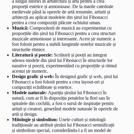
a lungul istoriei în arhitectură și artă pentru a crea
proporții estetice și armonioase. De la marile catedrale
medievale până la operele de artă renumite, artistii și
arhitecții au aplicat modelele din șirul lui Fibonacci
pentru a crea compoziții plăcute ochiului uman.
Muzică:
Compozitorii de muzică au experimentat cu
proporțiile din șirul lui Fibonacci pentru a crea structuri
muzicale armonioase și interesante. Acest șir numeric a
fost folosit pentru a stabili lungimile notelor muzicale și
structurile ritmice.
Literatură și poezie:
Scriitorii și poeții au integrat
adesea modele din șirul lui Fibonacci în structurile lor
narative și poezii, experimentând cu proporțiile și ritmul
acestui șir numeric.
Design grafic și web:
În designul grafic și web, șirul lui
Fibonacci a fost folosit pentru a crea layout-uri și
compoziții echilibrate și estetice.
Modele naturale:
Apariția șirului lui Fibonacci în
natură, cum ar fi în dispoziția petalelor la flori sau în
spiralele din cochilii, a fost o sursă de inspirație pentru
artiști și creatori, generând modele naturale în operele de
artă și design.
Mitologie și simbolism:
Unele culturi și mitologii
tradiționale au atribuit șirului lui Fibonacci semnificații
și simbolism special, considerându-l a fi un model de