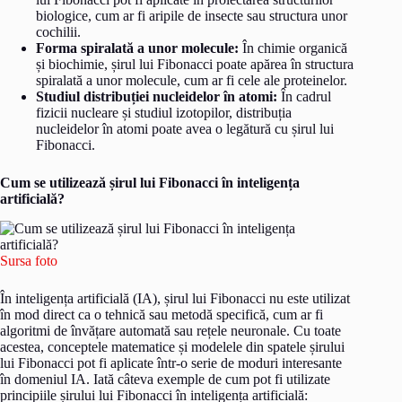
biologice, cum ar fi aripile de insecte sau structura unor
cochilii.
Forma spiralată a unor molecule:
În chimie organică
și biochimie, șirul lui Fibonacci poate apărea în structura
spiralată a unor molecule, cum ar fi cele ale proteinelor.
Studiul distribuției nucleidelor în atomi:
În cadrul
fizicii nucleare și studiul izotopilor, distribuția
nucleidelor în atomi poate avea o legătură cu șirul lui
Fibonacci.
Cum se utilizează șirul lui Fibonacci în inteligența
artificială?
Sursa foto
În inteligența artificială (IA), șirul lui Fibonacci nu este utilizat
în mod direct ca o tehnică sau metodă specifică, cum ar fi
algoritmi de învățare automată sau rețele neuronale. Cu toate
acestea, conceptele matematice și modelele din spatele șirului
lui Fibonacci pot fi aplicate într-o serie de moduri interesante
în domeniul IA. Iată câteva exemple de cum pot fi utilizate
principiile șirului lui Fibonacci în inteligența artificială: