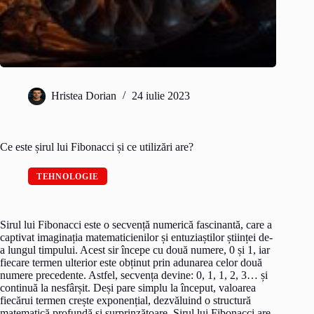
Hristea Dorian
24 iulie 2023
Ce este șirul lui Fibonacci și ce utilizări are?
TEHNOLOGIE
Sirul lui Fibonacci este o secvență numerică fascinantă, care a
captivat imaginația matematicienilor și entuziaștilor științei de-
a lungul timpului. Acest sir începe cu două numere, 0 și 1, iar
fiecare termen ulterior este obținut prin adunarea celor două
numere precedente. Astfel, secvența devine: 0, 1, 1, 2, 3… și
continuă la nesfârșit. Deși pare simplu la început, valoarea
fiecărui termen crește exponențial, dezvăluind o structură
matematică profundă și surprinzătoare. Sirul lui Fibonacci are