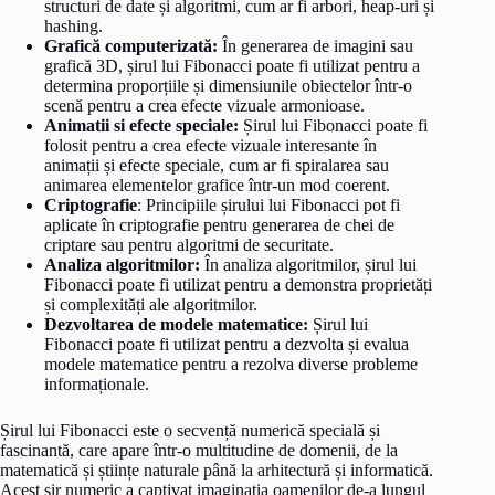
structuri de date și algoritmi, cum ar fi arbori, heap-uri și
hashing.
Grafică computerizată:
În generarea de imagini sau
grafică 3D, șirul lui Fibonacci poate fi utilizat pentru a
determina proporțiile și dimensiunile obiectelor într-o
scenă pentru a crea efecte vizuale armonioase.
Animatii si efecte speciale:
Șirul lui Fibonacci poate fi
folosit pentru a crea efecte vizuale interesante în
animații și efecte speciale, cum ar fi spiralarea sau
animarea elementelor grafice într-un mod coerent.
Criptografie
: Principiile șirului lui Fibonacci pot fi
aplicate în criptografie pentru generarea de chei de
criptare sau pentru algoritmi de securitate.
Analiza algoritmilor:
În analiza algoritmilor, șirul lui
Fibonacci poate fi utilizat pentru a demonstra proprietăți
și complexități ale algoritmilor.
Dezvoltarea de modele matematice:
Șirul lui
Fibonacci poate fi utilizat pentru a dezvolta și evalua
modele matematice pentru a rezolva diverse probleme
informaționale.
Șirul lui Fibonacci este o secvență numerică specială și
fascinantă, care apare într-o multitudine de domenii, de la
matematică și științe naturale până la arhitectură și informatică.
Acest șir numeric a captivat imaginația oamenilor de-a lungul