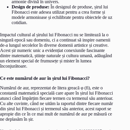
armonie divină în univers.
Design de produse:
În designul de produse, șirul lui
Fibonacci este adesea utilizat pentru a crea forme și
modele armonioase și echilibrate pentru obiectele de uz
cotidian.
Impactul cultural al șirului lui Fibonacci nu se limitează la o
singură epocă sau domeniu, ci a continuat să inspire oamenii
de-a lungul secolelor în diverse domenii artistice și creative.
Acest șir numeric unic a evidențiat conexiunile fascinante
dintre matematică, științe naturale și cultura umană, adăugând
un element special de frumusețe și mister în lumea
înconjurătoare.
Ce este numărul de aur în șirul lui Fibonacci?
Numărul de aur, reprezentat de litera greacă φ (fi), este o
constantă matematică specială care apare în șirul lui Fibonacci
atunci când împărțim fiecare termen cu termenul său anterioar.
Cu alte cuvinte, când ne uităm la raportul dintre fiecare număr
din șirul lui Fibonacci și termenul său anterior, acest raport se
apropie din ce în ce mai mult de numărul de aur pe măsură ce
ne deplasăm în șir.