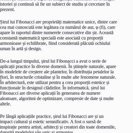
istoriei și continuă să fie un subiect de studiu și cercetare în
prezent.
Șirul lui Fibonacci are proprietăți matematice unice, dintre care
cea mai cunoscută este legătura cu numărul de aur, φ (fi), care
apare în raportul dintre numerele consecutive din șir. Această
constantă matematică specială este asociată cu proporții
armonioase și echilibrate, fiind considerată plăcută ochiului
uman în artă și design.
De-a lungul timpului, șirul lui Fibonacci a avut o serie de
aplicații practice în diverse domenii. În științele naturale, apare
în modelele de creștere ale plantelor, în distribuția petalelor la
flori, în structurile cristaline și în multe alte fenomene naturale.
În arhitectură, este utilizat pentru a crea proporții estetice și
funcționale în designul clădirilor. În informatică, șirul lui
Fibonacci are diverse aplicații în generarea de numere
aleatoare, algoritmi de optimizare, compresie de date și multe
altele.
Pe lângă aplicațiile practice, șirul lui Fibonacci are și un
impact cultural și estetic semnificativ. A fost o sursă de
inspirație pentru artiști, arhitecți și creatori din toate domeniile,
datorită modelului său unic și armonios.