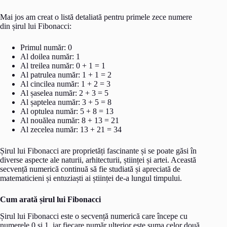
Mai jos am creat o listă detaliată pentru primele zece numere
din șirul lui Fibonacci:
Primul număr: 0
Al doilea număr: 1
Al treilea număr: 0 + 1 = 1
Al patrulea număr: 1 + 1 = 2
Al cincilea număr: 1 + 2 = 3
Al șaselea număr: 2 + 3 = 5
Al șaptelea număr: 3 + 5 = 8
Al optulea număr: 5 + 8 = 13
Al nouălea număr: 8 + 13 = 21
Al zecelea număr: 13 + 21 = 34
Șirul lui Fibonacci are proprietăți fascinante și se poate găsi în
diverse aspecte ale naturii, arhitecturii, științei și artei. Această
secvență numerică continuă să fie studiată și apreciată de
matematicieni și entuziaști ai științei de-a lungul timpului.
Cum arată șirul lui Fibonacci
Șirul lui Fibonacci este o secvență numerică care începe cu
numerele 0 și 1, iar fiecare număr ulterior este suma celor două