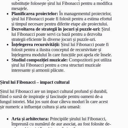
substituție folosește șirul lui Fibonacci pentru a modifica
mesajele.
Planificarea proiectelor:
În managementul proiectelor,
șirul lui Fibonacci poate fi folosit pentru a estima efortul
și timpul necesare pentru diferite etape ale proiectului.
Dezvoltarea de strategii în jocuri și puzzle-uri:
Șirul
lui Fibonacci poate servi ca bază pentru a dezvolta
strategii eficiente în diverse jocuri și puzzle-uri.
Înțelegerea recursivității:
Șirul lui Fibonacci poate fi
folosit pentru a ilustra conceptul de recursivitate și
înțelegerea modului în care funcțiile pot apela ele însele.
Studiul compoziției muzicale:
Compozitorii pot utiliza
șirul lui Fibonacci pentru a crea structuri muzicale
interesante și armonii plăcute.
Șirul lui Fibonacci – impact cultural
Șirul lui Fibonacci are un impact cultural profund și durabil,
fiind o sursă de inspirație și fascinație pentru oameni de-a
lungul istoriei. Mai jos sunt doar câteva moduri în care acest
șir numeric a influențat cultura și arta umană:
Arta și arhitectura:
Principiile șirului lui Fibonacci,
împreună cu numărul de aur asociat, au fost folosite de-