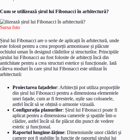
Cum se utilizează șirul lui Fibonacci în arhitectură?
Sursa foto
Șirul lui Fibonacci are o serie de aplicații în arhitectură, unde
este folosit pentru a crea proporții armonioase și plăcute
ochiului uman în designul clădirilor și structurilor. Principiile
șirului lui Fibonacci au fost folosite de arhitecți încă din
antichitate pentru a crea structuri estetice și funcționale. Iată
câteva moduri în care șirul lui Fibonacci este utilizat în
arhitectură:
Proiectarea fațadelor
: Arhitecții pot utiliza proporțiile
din șirul lui Fibonacci pentru a dimensiona elementele
unei fațade, cum ar fi ferestrele, ușile sau coloanele,
astfel încât să se obțină o armonie vizuală.
Configurația planurilor
: Șirul lui Fibonacci poate fi
aplicat pentru a dimensiona camerele și spațiile într-o
clădire, astfel încât să fie plăcut din punct de vedere
estetic și funcțional.
Raportul lungime-lățime
: Dimensiunile unor clădiri și
camere pot fi stabilite în funcție de raportul șirului lui