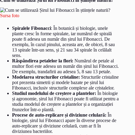
Cum se utilizează Șirul lui Fibonacci în științele naturii?
Sursa foto
Spiralele Fibonacci
: În botanică și biologie, unele
plante cresc în forme spiralate, iar numărul de spirală
poate fi adesea un număr din șirul lui Fibonacci. De
exemplu, în cazul pinului, aceasta are, de obicei, 8 sau
13 spirale într-un sens, și 21 sau 34 spirale în celălalt
sens.
Răspândirea petalelor la flori:
Numărul de petale al
multor flori este adesea un număr din șirul lui Fibonacci.
De exemplu, trandafirii au adesea 5, 8 sau 13 petale.
Modelarea structurilor cristaline:
Structurile cristaline
pot prezenta simetrii și modele bazate pe șirul lui
Fibonacci, inclusiv structurile complexe ale cristalelor.
Studiul modelului de creștere a plantelor:
În biologie
și agronomie, șirul lui Fibonacci poate fi utilizat pentru a
studia modelul de creștere a plantelor și a organizației
frunzelor într-o plantă.
Procese de auto-replicare și diviziune celulară:
În
biologie, șirul lui Fibonacci apare în diverse procese de
auto-replicare și diviziune celulară, cum ar fi în
diviziunea bacteriilor.