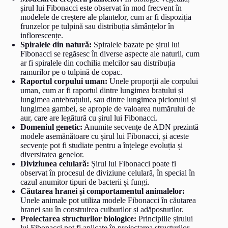
șirul lui Fibonacci este observat în mod frecvent în
modelele de creștere ale plantelor, cum ar fi dispoziția
frunzelor pe tulpină sau distribuția sămânțelor în
inflorescențe.
Spiralele din natură:
Spiralele bazate pe șirul lui
Fibonacci se regăsesc în diverse aspecte ale naturii, cum
ar fi spiralele din cochilia melcilor sau distribuția
ramurilor pe o tulpină de copac.
Raportul corpului uman:
Unele proporții ale corpului
uman, cum ar fi raportul dintre lungimea brațului și
lungimea antebrațului, sau dintre lungimea piciorului și
lungimea gambei, se apropie de valoarea numărului de
aur, care are legătură cu șirul lui Fibonacci.
Domeniul genetic:
Anumite secvențe de ADN prezintă
modele asemănătoare cu șirul lui Fibonacci, și aceste
secvențe pot fi studiate pentru a înțelege evoluția și
diversitatea genelor.
Diviziunea celulară:
Șirul lui Fibonacci poate fi
observat în procesul de diviziune celulară, în special în
cazul anumitor tipuri de bacterii și fungi.
Căutarea hranei și comportamentul animalelor:
Unele animale pot utiliza modele Fibonacci în căutarea
hranei sau în construirea cuiburilor și adăposturilor.
Proiectarea structurilor biologice:
Principiile șirului
lui Fibonacci pot fi aplicate în proiectarea structurilor