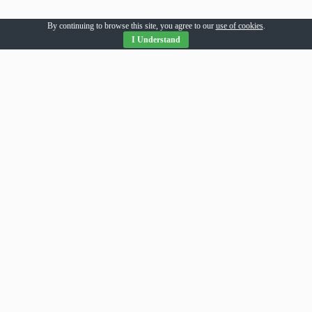
By continuing to browse this site, you agree to our
use of cookies
.
I Understand
Parteneri Romania
addesigns
agri-news
alil
allpress
allsport
amsonline
arhivarul
arthitecture
averea
balaur
bebeloo
becool
bizcar
bizenergy
blitzclick
bloghost