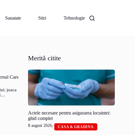
Sanatate
Stiri
Tehnologie
Merită citite
ersul Cars
ui: joaca
ul…
Actele necesare pentru asigurarea locuintei:
ghid complet
8 august 2026
/
CASA & GRADINA