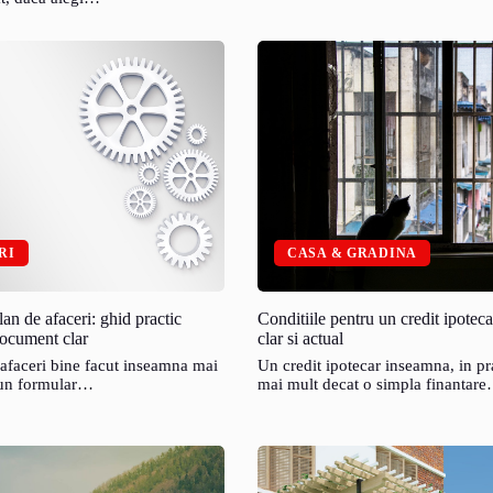
RI
CASA & GRADINA
an de afaceri: ghid practic
Conditiile pentru un credit ipoteca
ocument clar
clar si actual
afaceri bine facut inseamna mai
Un credit ipotecar inseamna, in pr
 un formular…
mai mult decat o simpla finantar