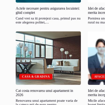
Actele necesare pentru asigurarea locuintei:
Idei de afac
ghid complet
merita ince
Cand vrei sa iti protejezi casa, primul pas nu
Pornirea un
este alegerea politei,…
rural nu ma
CASA & GRADINA
AFACE
Cat costa renovarea unui apartament in
Idei de afac
2026
merita ince
Renovarea unui apartament poate varia de
Micile aface
la cateva mii de euro pentru…
buget limit