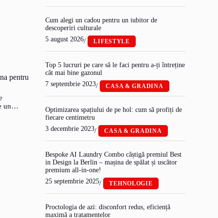
Cum alegi un cadou pentru un iubitor de
descoperiri culturale
5 august 2026
/
LIFESTYLE
Top 5 lucruri pe care să le faci pentru a-ți întreține
cât mai bine gazonul
una pentru
7 septembrie 2023
/
CASA & GRADINA
e
te un…
Optimizarea spațiului de pe hol: cum să profiți de
fiecare centimetru
3 decembrie 2023
/
CASA & GRADINA
Bespoke AI Laundry Combo câștigă premiul Best
in Design la Berlin – mașina de spălat și uscător
premium all-in-one!
25 septembrie 2025
/
TEHNOLOGIE
Proctologia de azi: disconfort redus, eficiență
maximă a tratamentelor