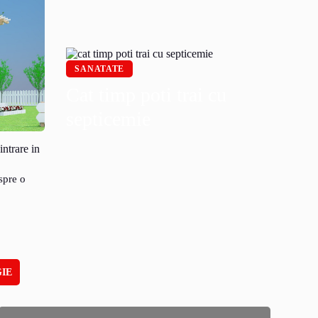
SANATATE
Cat timp poti trai cu
septicemie
intrare in
spre o
IE