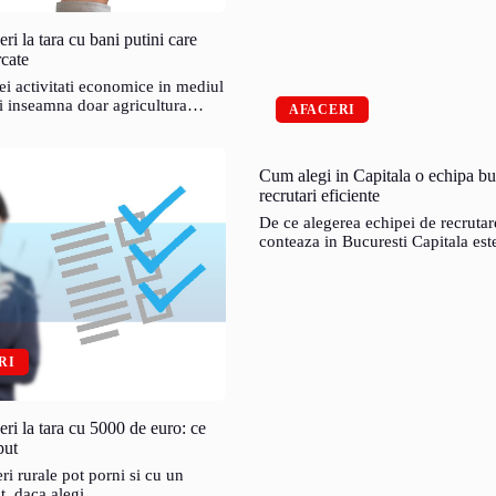
eri la tara cu bani putini care
rcate
ei activitati economice in mediul
i inseamna doar agricultura…
AFACERI
Cum alegi in Capitala o echipa b
recrutari eficiente
De ce alegerea echipei de recrutar
conteaza in Bucuresti Capitala es
RI
eri la tara cu 5000 de euro: ce
put
ri rurale pot porni si cu un
at, daca alegi…