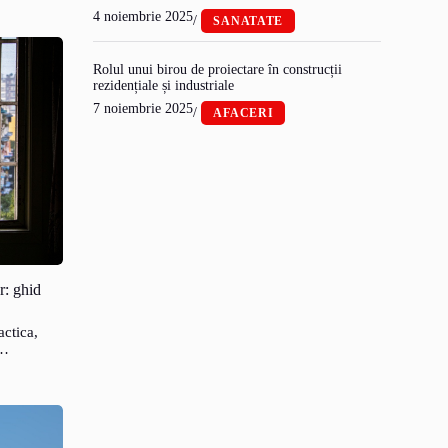
4 noiembrie 2025
/
SANATATE
Rolul unui birou de proiectare în construcții
rezidențiale și industriale
7 noiembrie 2025
/
AFACERI
r: ghid
actica,
e…