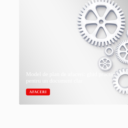
Model de plan de afaceri: ghid practic
pentru un document clar
AFACERI