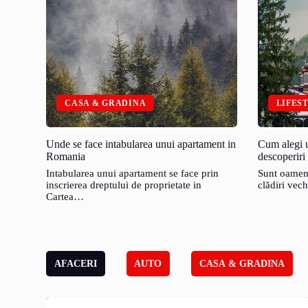
CASA & GRADINA
LIFES
Unde se face intabularea unui apartament in
Cum alegi u
Romania
descoperiri 
Intabularea unui apartament se face prin
Sunt oameni
inscrierea dreptului de proprietate in
clădiri vech
Cartea…
AFACERI
AUTO
CASA & GRADINA