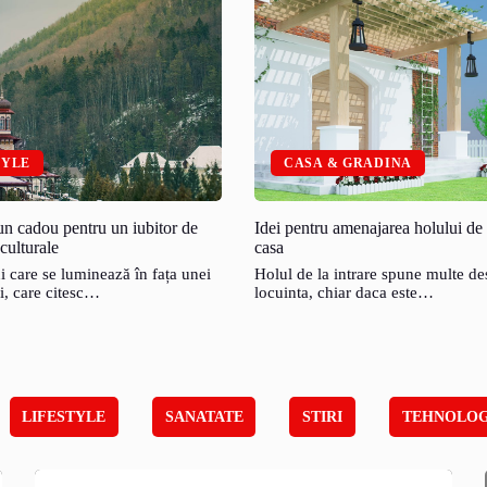
TYLE
CASA & GRADINA
n cadou pentru un iubitor de
Idei pentru amenajarea holului de 
culturale
casa
 care se luminează în fața unei
Holul de la intrare spune multe de
i, care citesc…
locuinta, chiar daca este…
LIFESTYLE
SANATATE
STIRI
TEHNOLOG