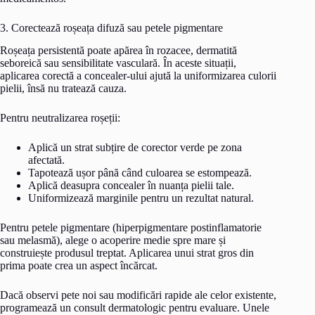
3. Corectează roșeața difuză sau petele pigmentare
Roșeața persistentă poate apărea în rozacee, dermatită
seboreică sau sensibilitate vasculară. În aceste situații,
aplicarea corectă a concealer-ului ajută la uniformizarea culorii
pielii, însă nu tratează cauza.
Pentru neutralizarea roșeții:
Aplică un strat subțire de corector verde pe zona
afectată.
Tapotează ușor până când culoarea se estompează.
Aplică deasupra concealer în nuanța pielii tale.
Uniformizează marginile pentru un rezultat natural.
Pentru petele pigmentare (hiperpigmentare postinflamatorie
sau melasmă), alege o acoperire medie spre mare și
construiește produsul treptat. Aplicarea unui strat gros din
prima poate crea un aspect încărcat.
Dacă observi pete noi sau modificări rapide ale celor existente,
programează un consult dermatologic pentru evaluare. Unele