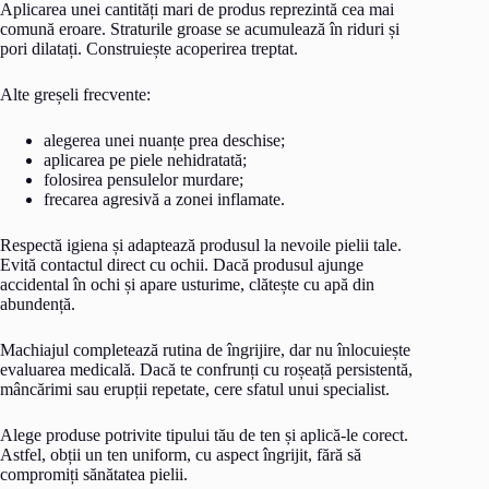
Aplicarea unei cantități mari de produs reprezintă cea mai
comună eroare. Straturile groase se acumulează în riduri și
pori dilatați. Construiește acoperirea treptat.
Alte greșeli frecvente:
alegerea unei nuanțe prea deschise;
aplicarea pe piele nehidratată;
folosirea pensulelor murdare;
frecarea agresivă a zonei inflamate.
Respectă igiena și adaptează produsul la nevoile pielii tale.
Evită contactul direct cu ochii. Dacă produsul ajunge
accidental în ochi și apare usturime, clătește cu apă din
abundență.
Machiajul completează rutina de îngrijire, dar nu înlocuiește
evaluarea medicală. Dacă te confrunți cu roșeață persistentă,
mâncărimi sau erupții repetate, cere sfatul unui specialist.
Alege produse potrivite tipului tău de ten și aplică-le corect.
Astfel, obții un ten uniform, cu aspect îngrijit, fără să
compromiți sănătatea pielii.