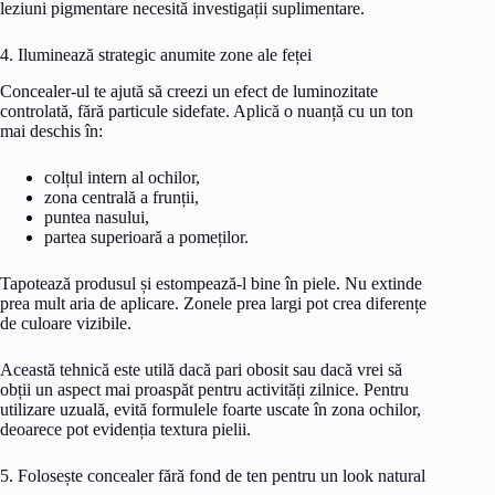
leziuni pigmentare necesită investigații suplimentare.
4. Iluminează strategic anumite zone ale feței
Concealer-ul te ajută să creezi un efect de luminozitate
controlată, fără particule sidefate. Aplică o nuanță cu un ton
mai deschis în:
colțul intern al ochilor,
zona centrală a frunții,
puntea nasului,
partea superioară a pomeților.
Tapotează produsul și estompează-l bine în piele. Nu extinde
prea mult aria de aplicare. Zonele prea largi pot crea diferențe
de culoare vizibile.
Această tehnică este utilă dacă pari obosit sau dacă vrei să
obții un aspect mai proaspăt pentru activități zilnice. Pentru
utilizare uzuală, evită formulele foarte uscate în zona ochilor,
deoarece pot evidenția textura pielii.
5. Folosește concealer fără fond de ten pentru un look natural