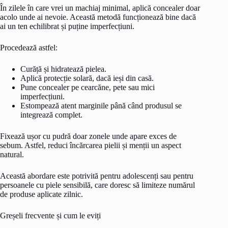
În zilele în care vrei un machiaj minimal, aplică concealer doar
acolo unde ai nevoie. Această metodă funcționează bine dacă
ai un ten echilibrat și puține imperfecțiuni.
Procedează astfel:
Curăță și hidratează pielea.
Aplică protecție solară, dacă ieși din casă.
Pune concealer pe cearcăne, pete sau mici
imperfecțiuni.
Estompează atent marginile până când produsul se
integrează complet.
Fixează ușor cu pudră doar zonele unde apare exces de
sebum. Astfel, reduci încărcarea pielii și menții un aspect
natural.
Această abordare este potrivită pentru adolescenți sau pentru
persoanele cu piele sensibilă, care doresc să limiteze numărul
de produse aplicate zilnic.
Greșeli frecvente și cum le eviți