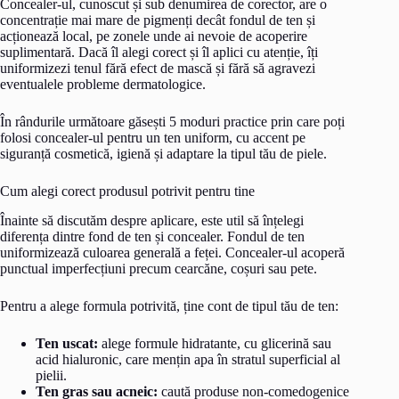
Concealer-ul, cunoscut și sub denumirea de corector, are o
concentrație mai mare de pigmenți decât fondul de ten și
acționează local, pe zonele unde ai nevoie de acoperire
suplimentară. Dacă îl alegi corect și îl aplici cu atenție, îți
uniformizezi tenul fără efect de mască și fără să agravezi
eventualele probleme dermatologice.
În rândurile următoare găsești 5 moduri practice prin care poți
folosi concealer-ul pentru un ten uniform, cu accent pe
siguranță cosmetică, igienă și adaptare la tipul tău de piele.
Cum alegi corect produsul potrivit pentru tine
Înainte să discutăm despre aplicare, este util să înțelegi
diferența dintre fond de ten și concealer. Fondul de ten
uniformizează culoarea generală a feței. Concealer-ul acoperă
punctual imperfecțiuni precum cearcăne, coșuri sau pete.
Pentru a alege formula potrivită, ține cont de tipul tău de ten:
Ten uscat:
alege formule hidratante, cu glicerină sau
acid hialuronic, care mențin apa în stratul superficial al
pielii.
Ten gras sau acneic:
caută produse non-comedogenice