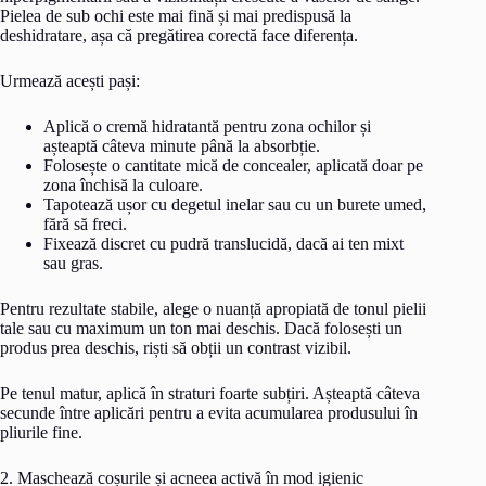
Pielea de sub ochi este mai fină și mai predispusă la
deshidratare, așa că pregătirea corectă face diferența.
Urmează acești pași:
Aplică o cremă hidratantă pentru zona ochilor și
așteaptă câteva minute până la absorbție.
Folosește o cantitate mică de concealer, aplicată doar pe
zona închisă la culoare.
Tapotează ușor cu degetul inelar sau cu un burete umed,
fără să freci.
Fixează discret cu pudră translucidă, dacă ai ten mixt
sau gras.
Pentru rezultate stabile, alege o nuanță apropiată de tonul pielii
tale sau cu maximum un ton mai deschis. Dacă folosești un
produs prea deschis, riști să obții un contrast vizibil.
Pe tenul matur, aplică în straturi foarte subțiri. Așteaptă câteva
secunde între aplicări pentru a evita acumularea produsului în
pliurile fine.
2. Maschează coșurile și acneea activă în mod igienic