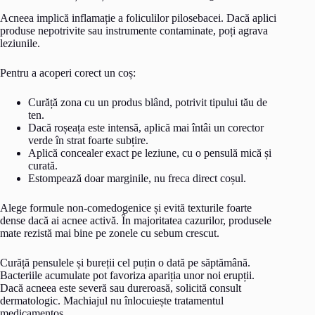
Acneea implică inflamație a foliculilor pilosebacei. Dacă aplici
produse nepotrivite sau instrumente contaminate, poți agrava
leziunile.
Pentru a acoperi corect un coș:
Curăță zona cu un produs blând, potrivit tipului tău de
ten.
Dacă roșeața este intensă, aplică mai întâi un corector
verde în strat foarte subțire.
Aplică concealer exact pe leziune, cu o pensulă mică și
curată.
Estompează doar marginile, nu freca direct coșul.
Alege formule non-comedogenice și evită texturile foarte
dense dacă ai acnee activă. În majoritatea cazurilor, produsele
mate rezistă mai bine pe zonele cu sebum crescut.
Curăță pensulele și bureții cel puțin o dată pe săptămână.
Bacteriile acumulate pot favoriza apariția unor noi erupții.
Dacă acneea este severă sau dureroasă, solicită consult
dermatologic. Machiajul nu înlocuiește tratamentul
medicamentos.