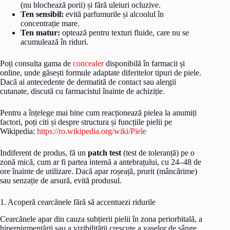
(nu blochează porii) și fără uleiuri ocluzive.
Ten sensibil:
evită parfumurile și alcoolul în
concentrație mare.
Ten matur:
optează pentru texturi fluide, care nu se
acumulează în riduri.
Poți consulta gama de
concealer
disponibilă în farmacii și
online, unde găsești formule adaptate diferitelor tipuri de piele.
Dacă ai antecedente de dermatită de contact sau alergii
cutanate, discută cu farmacistul înainte de achiziție.
Pentru a înțelege mai bine cum reacționează pielea la anumiți
factori, poți citi și despre structura și funcțiile pielii pe
Wikipedia:
https://ro.wikipedia.org/wiki/Piele
Indiferent de produs, fă un
patch test
(test de toleranță) pe o
zonă mică, cum ar fi partea internă a antebrațului, cu 24–48 de
ore înainte de utilizare. Dacă apar roșeață, prurit (mâncărime)
sau senzație de arsură, evită produsul.
1. Acoperă cearcănele fără să accentuezi ridurile
Cearcănele apar din cauza subțierii pielii în zona periorbitală, a
hiperpigmentării sau a vizibilității crescute a vaselor de sânge.