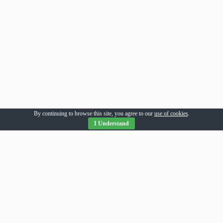
By continuing to browse this site, you agree to our
use of cookies
.
I Understand
Parteneri Romania
addesigns
agri-news
alil
allpress
allsport