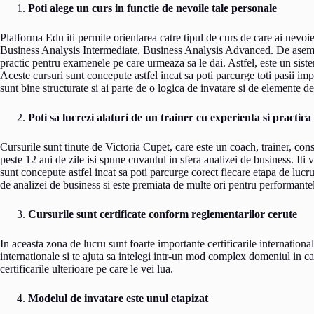
Poti alege un curs in functie de nevoile tale personale
Platforma Edu iti permite orientarea catre tipul de curs de care ai nevoi
Business Analysis Intermediate, Business Analysis Advanced. De asemene
practic pentru examenele pe care urmeaza sa le dai. Astfel, este un siste
Aceste cursuri sunt concepute astfel incat sa poti parcurge toti pasii imp
sunt bine structurate si ai parte de o logica de invatare si de elemente de
Poti sa lucrezi alaturi de un trainer cu experienta si practic
Cursurile sunt tinute de Victoria Cupet, care este un coach, trainer, con
peste 12 ani de zile isi spune cuvantul in sfera analizei de business. Iti 
sunt concepute astfel incat sa poti parcurge corect fiecare etapa de lucr
de analizei de business si este premiata de multe ori pentru performante
Cursurile sunt certificate conform reglementarilor cerute
In aceasta zona de lucru sunt foarte importante certificarile internationa
internationale si te ajuta sa intelegi intr-un mod complex domeniul in ca
certificarile ulterioare pe care le vei lua.
Modelul de invatare este unul etapizat