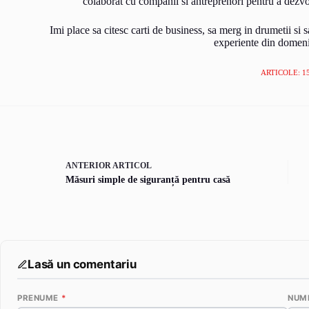
colaborat cu companii si antreprenori pentru a dezvolta
Imi place sa citesc carti de business, sa merg in drumetii si s
experiente din domeni
ARTICOLE: 1
ANTERIOR
ARTICOL
Măsuri simple de siguranță pentru casă
Lasă un comentariu
PRENUME
*
NUM