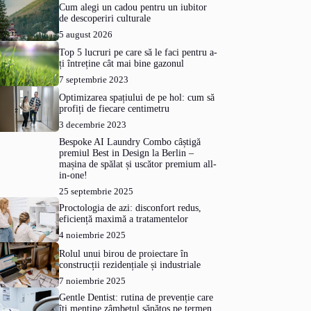
Cum alegi un cadou pentru un iubitor
de descoperiri culturale
5 august 2026
Top 5 lucruri pe care să le faci pentru a-
ți întreține cât mai bine gazonul
7 septembrie 2023
Optimizarea spațiului de pe hol: cum să
profiți de fiecare centimetru
3 decembrie 2023
Bespoke AI Laundry Combo câștigă
premiul Best in Design la Berlin –
mașina de spălat și uscător premium all-
in-one!
25 septembrie 2025
Proctologia de azi: disconfort redus,
eficiență maximă a tratamentelor
4 noiembrie 2025
Rolul unui birou de proiectare în
construcții rezidențiale și industriale
7 noiembrie 2025
Gentle Dentist: rutina de prevenție care
îți menține zâmbetul sănătos pe termen