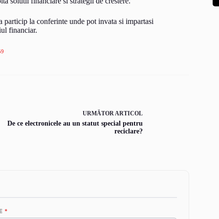
 solutii financiare si strategii de crestere.
a particip la conferinte unde pot invata si impartasi
ul financiar.
59
URMĂTOR
ARTICOL
De ce electronicele au un statut special pentru
reciclare?
E
*