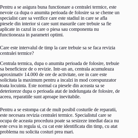
Pentru a se asigura buna functionare a centralei termice, este
nevoie ca dupa o anumita perioada de folosire sa se cheme un
specialist care sa verifice care este stadiul in care se afla
piesele din interior si care sunt masurile care trebuie sa fie
aplicate in cazul in care o piesa sau componenta nu
functioneaza in parametri optimi.
Care este intervalul de timp la care trebuie sa se faca revizia
centralei termice?
Centrala termica, dupa o anumita perioada de folosire, trebuie
sa beneficieze de o revizie. Intr-un an, centrala acumuleaza
aproximativ 14.000 de ore de activitate, ore in care este
solicitata la maximum pentru a incalzi in mod corespunzator
toata locuinta. Este normal ca piesele din aceasta sa se
deterioreze dupa o perioada atat de indelungata de folosire, de
aceea, reparatiile sunt aproape inevitabile.
Pentru a se estompa cat de mult posibil costurile de reparatii,
este necesara revizia centralei termice. Specialistul care se
ocupa de aceasta procedura poate sa sesizeze imediat daca nu
este ceva in regula si, cu cat este identificata din timp, cu atat
problema nu solicita costuri prea mari.