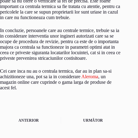
poate sa nu ofere o verificare la fel de precisa. Este foarte
important ca centrala termica sa fie tratata cu atentie, pentru ca
pericolele la care se supun proprietarii lor sunt uriase in cazul
in care nu functioneaza cum trebuie.
In concluzie, persoanele care au centrale termice, trebuie sa ia
in considerare interventia unor ingineri autorizati care sa se
ocupe de procedura de revizie, pentru ca este de o importanta
majora ca centrala sa functioneze in parametri optimi atat in
ceea ce priveste siguranta locatarilor locuintei, cat si in ceea ce
priveste prevenirea stricaciunilor costisitoare.
Cei care inca nu au o centrala termica, dar au in plan sa-si
achizitioneze una, pot sa ia in considerare
Aleroma
, un
magazin online care cuprinde o gama larga de produse de
acest fel.
ANTERIOR
URMĂTOR