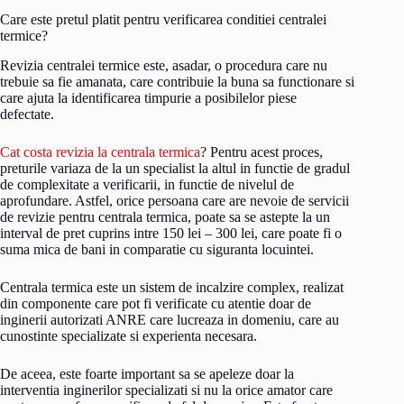
Care este pretul platit pentru verificarea conditiei centralei
termice?
Revizia centralei termice este, asadar, o procedura care nu
trebuie sa fie amanata, care contribuie la buna sa functionare si
care ajuta la identificarea timpurie a posibilelor piese
defectate.
Cat costa revizia la centrala termica
? Pentru acest proces,
preturile variaza de la un specialist la altul in functie de gradul
de complexitate a verificarii, in functie de nivelul de
aprofundare. Astfel, orice persoana care are nevoie de servicii
de revizie pentru centrala termica, poate sa se astepte la un
interval de pret cuprins intre 150 lei – 300 lei, care poate fi o
suma mica de bani in comparatie cu siguranta locuintei.
Centrala termica este un sistem de incalzire complex, realizat
din componente care pot fi verificate cu atentie doar de
inginerii autorizati ANRE care lucreaza in domeniu, care au
cunostinte specializate si experienta necesara.
De aceea, este foarte important sa se apeleze doar la
interventia inginerilor specializati si nu la orice amator care