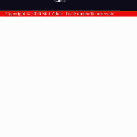
Garros!
Copyright © 2026 Stiri Zilnic. Toate drepturile rezervate.
Parteneri Romania
addesigns
agri-news
alil
allpress
allsport
amsonline
arhivarul
arthitecture
averea
balaur
bebeloo
becool
bizcar
bizenergy
blitzclick
bloghost
bnews