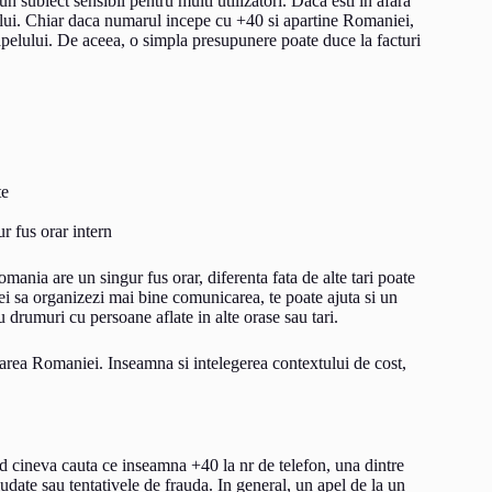
n subiect sensibil pentru multi utilizatori. Daca esti in afara
atorului. Chiar daca numarul incepe cu +40 si apartine Romaniei,
a apelului. De aceea, o simpla presupunere poate duce la facturi
te
r fus orar intern
ania are un singur fus orar, diferenta fata de alte tari poate
ei sa organizezi mai bine comunicarea, te poate ajuta si un
au drumuri cu persoane aflate in alte orase sau tari.
carea Romaniei. Inseamna si intelegerea contextului de cost,
d cineva cauta ce inseamna +40 la nr de telefon, una dintre
udate sau tentativele de frauda. In general, un apel de la un