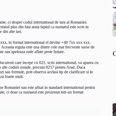
me, ci despre codul international de tara al Romaniei.
emnul plus din fata arata faptul ca numarul este scris in
 din alte tari.
xxx, in format international el devine +40 7xx xxx xxx.
. Aceasta regula este una dintre cele mai frecvente surse de
te sau apeleaza rude aflate peste hotare.
curesti care incepe cu 021, scris international, va aparea cu
 cu alte coduri zonale, precum 0257 pentru Arad. Daca
i sau formule, poti observa acelasi tip de clarificare si in
za foarte mult.
e Romaniei sau este afisat in standard international pentru
te, ci doar ca numarul este prezentat intr-un format