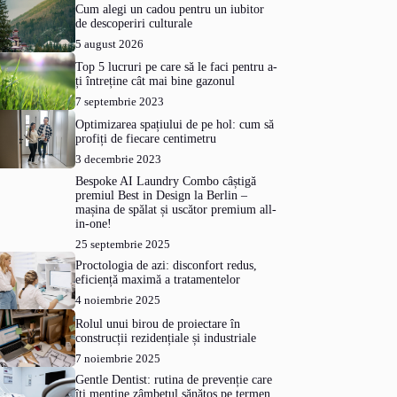
Cum alegi un cadou pentru un iubitor
de descoperiri culturale
5 august 2026
Top 5 lucruri pe care să le faci pentru a-
ți întreține cât mai bine gazonul
7 septembrie 2023
Optimizarea spațiului de pe hol: cum să
profiți de fiecare centimetru
3 decembrie 2023
Bespoke AI Laundry Combo câștigă
premiul Best in Design la Berlin –
mașina de spălat și uscător premium all-
in-one!
25 septembrie 2025
Proctologia de azi: disconfort redus,
eficiență maximă a tratamentelor
4 noiembrie 2025
Rolul unui birou de proiectare în
construcții rezidențiale și industriale
7 noiembrie 2025
Gentle Dentist: rutina de prevenție care
îți menține zâmbetul sănătos pe termen