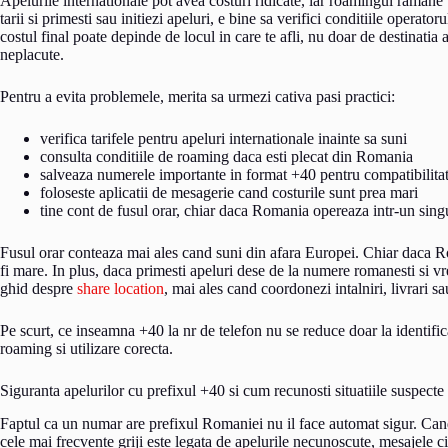
Apelurile internationale pot avea costuri ridicate, iar roamingul ramane u
tarii si primesti sau initiezi apeluri, e bine sa verifici conditiile oper
costul final poate depinde de locul in care te afli, nu doar de destinati
neplacute.
Pentru a evita problemele, merita sa urmezi cativa pasi practici:
verifica tarifele pentru apeluri internationale inainte sa suni
consulta conditiile de roaming daca esti plecat din Romania
salveaza numerele importante in format +40 pentru compatibilita
foloseste aplicatii de mesagerie cand costurile sunt prea mari
tine cont de fusul orar, chiar daca Romania opereaza intr-un singu
Fusul orar conteaza mai ales cand suni din afara Europei. Chiar daca Rom
fi mare. In plus, daca primesti apeluri dese de la numere romanesti si vr
ghid despre
share location
, mai ales cand coordonezi intalniri, livrari s
Pe scurt, ce inseamna +40 la nr de telefon nu se reduce doar la identifi
roaming si utilizare corecta.
Siguranta apelurilor cu prefixul +40 si cum recunosti situatiile suspecte
Faptul ca un numar are prefixul Romaniei nu il face automat sigur. Can
cele mai frecvente griji este legata de apelurile necunoscute, mesajele ci