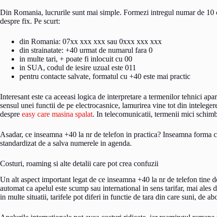
Din Romania, lucrurile sunt mai simple. Formezi intregul numar de 10 cif
despre fix. Pe scurt:
din Romania: 07xx xxx xxx sau 0xxx xxx xxx
din strainatate: +40 urmat de numarul fara 0
in multe tari, + poate fi inlocuit cu 00
in SUA, codul de iesire uzual este 011
pentru contacte salvate, formatul cu +40 este mai practic
Interesant este ca aceeasi logica de interpretare a termenilor tehnici ap
sensul unei functii de pe electrocasnice, lamurirea vine tot din inteleger
despre
easy care masina spalat
. In telecomunicatii, termenii mici schim
Asadar, ce inseamna +40 la nr de telefon in practica? Inseamna forma c
standardizat de a salva numerele in agenda.
Costuri, roaming si alte detalii care pot crea confuzii
Un alt aspect important legat de ce inseamna +40 la nr de telefon tine 
automat ca apelul este scump sau international in sens tarifar, mai ales d
in multe situatii, tarifele pot diferi in functie de tara din care suni, de 