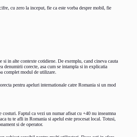
re, cu zero la inceput, fie ca este vorba despre mobil, fie
are si in alte contexte cotidiene. De exemplu, cand cineva cauta
ea denumirii corecte, asa cum se intampla si in explicatia
ba complet modul de utilizare.
orecta pentru apeluri internationale catre Romania si un mod
de costuri. Faptul ca vezi un numar afisat cu +40 nu inseamna
aca tu te afli in Romania si apelul este procesat local. Totusi,
abonament si de operator.