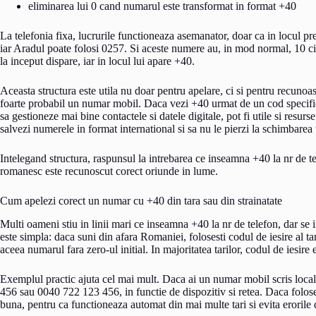
eliminarea lui 0 cand numarul este transformat in format +40
La telefonia fixa, lucrurile functioneaza asemanator, doar ca in locul pr
iar Aradul poate folosi 0257. Si aceste numere au, in mod normal, 10 cifr
la inceput dispare, iar in locul lui apare +40.
Aceasta structura este utila nu doar pentru apelare, ci si pentru recuno
foarte probabil un numar mobil. Daca vezi +40 urmat de un cod specific u
sa gestioneze mai bine contactele si datele digitale, pot fi utile si resur
salvezi numerele in format international si sa nu le pierzi la schimbarea 
Intelegand structura, raspunsul la intrebarea ce inseamna +40 la nr de t
romanesc este recunoscut corect oriunde in lume.
Cum apelezi corect un numar cu +40 din tara sau din strainatate
Multi oameni stiu in linii mari ce inseamna +40 la nr de telefon, dar se
este simpla: daca suni din afara Romaniei, folosesti codul de iesire al t
aceea numarul fara zero-ul initial. In majoritatea tarilor, codul de iesire
Exemplul practic ajuta cel mai mult. Daca ai un numar mobil scris local
456 sau 0040 722 123 456, in functie de dispozitiv si retea. Daca folose
buna, pentru ca functioneaza automat din mai multe tari si evita erorile