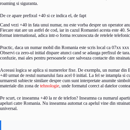
roaming si siguranta.
De ce apare prefixul +40 si ce indica el, de fapt
Cand vezi +40 in fata unui numar, nu este vorba despre un operator anu
Fiecare stat are un astfel de cod, iar in cazul Romaniei acesta este 40. S
format international, adica intr-o forma recunoscuta de retelele telefonice
Practic, daca un numar mobil din Romania este scris local ca 07xx xxx 
Observi ca zero-ul initial dispare atunci cand se adauga prefixul de tara
confuzie, mai ales pentru persoanele care salveaza contacte din strainata
Aceeasi logica se aplica si numerelor fixe. De exemplu, un numar din Bu
+40 urmat de restul numarului fara acel 0 initial. La fel se intampla si
urmaresti subiecte similare despre cum sunt interpretate anumite simbolur
materiale din zona de
tehnologie
, unde formatul corect al datelor contea
Pe scurt, ce inseamna +40 la nr de telefon? Inseamna ca numarul apartin
apeluri catre Romania. Nu inseamna automat ca apelul vine din strainata
universal.