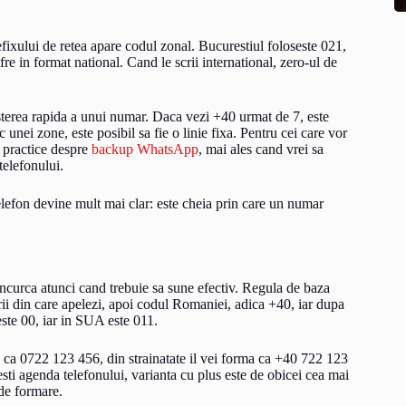
efixului de retea apare codul zonal. Bucurestiul foloseste 021,
e in format national. Cand le scrii international, zero-ul de
asterea rapida a unui numar. Daca vezi +40 urmat de 7, este
nei zone, este posibil sa fie o linie fixa. Pentru cei care vor
se practice despre
backup WhatsApp
, mai ales cand vrei sa
telefonului.
elefon devine mult mai clar: este cheia prin care un numar
 incurca atunci cand trebuie sa sune efectiv. Regula de baza
arii din care apelezi, apoi codul Romaniei, adica +40, iar dupa
 este 00, iar in SUA este 011.
 ca 0722 123 456, din strainatate il vei forma ca +40 722 123
sti agenda telefonului, varianta cu plus este de obicei cea mai
 de formare.