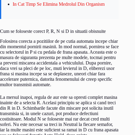
In Cat Timp Se Elimina Medrolul Din Organism
Cum se foloseste corect P, R, N si D in situatii obisnuite
Folosirea corecta a pozitiilor de pe cutia automata incepe chiar
din momentul pornirii masinii. In mod normal, pornirea se face
cu selectorul in P si cu pedala de frana apasata. Aceasta este o
masura de siguranta prezenta pe multe modele, tocmai pentru
a preveni miscarea accidentala a vehiculului. Dupa pornire,
daca vrei sa pleci de pe loc, muti levierul in D, eliberezi usor
frana si masina incepe sa se deplaseze, uneori chiar fara
accelerare puternica, datorita fenomenului de creep specific
multor transmisii automate.
La mersul inapoi, regula de aur este sa opresti complet masina
inainte de a selecta R. Acelasi principiu se aplica si cand treci
din R in D. Schimbarile facute din miscare pot solicita inutil
transmisia si, in unele cazuri, pot produce defectiuni
costisitoare. Modul N se foloseste mai rar decat cred multi
soferi. Nu este necesar sa treci in Neutral la fiecare semafor,
iar la multe masini este suficient sa ramai in D cu frana apasata