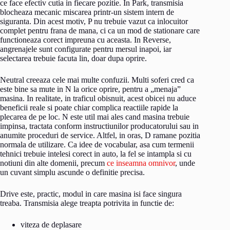
ce face efectiv cutia in fiecare pozitie. In Park, transmisia
blocheaza mecanic miscarea printr-un sistem intern de
siguranta. Din acest motiv, P nu trebuie vazut ca inlocuitor
complet pentru frana de mana, ci ca un mod de stationare care
functioneaza corect impreuna cu aceasta. In Reverse,
angrenajele sunt configurate pentru mersul inapoi, iar
selectarea trebuie facuta lin, doar dupa oprire.
Neutral creeaza cele mai multe confuzii. Multi soferi cred ca
este bine sa mute in N la orice oprire, pentru a „menaja”
masina. In realitate, in traficul obisnuit, acest obicei nu aduce
beneficii reale si poate chiar complica reactiile rapide la
plecarea de pe loc. N este util mai ales cand masina trebuie
impinsa, tractata conform instructiunilor producatorului sau in
anumite proceduri de service. Altfel, in oras, D ramane pozitia
normala de utilizare. Ca idee de vocabular, asa cum termenii
tehnici trebuie intelesi corect in auto, la fel se intampla si cu
notiuni din alte domenii, precum
ce inseamna omnivor
, unde
un cuvant simplu ascunde o definitie precisa.
Drive este, practic, modul in care masina isi face singura
treaba. Transmisia alege treapta potrivita in functie de:
viteza de deplasare