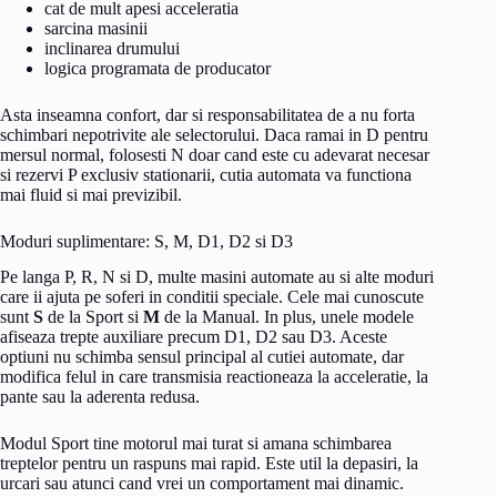
cat de mult apesi acceleratia
sarcina masinii
inclinarea drumului
logica programata de producator
Asta inseamna confort, dar si responsabilitatea de a nu forta
schimbari nepotrivite ale selectorului. Daca ramai in D pentru
mersul normal, folosesti N doar cand este cu adevarat necesar
si rezervi P exclusiv stationarii, cutia automata va functiona
mai fluid si mai previzibil.
Moduri suplimentare: S, M, D1, D2 si D3
Pe langa P, R, N si D, multe masini automate au si alte moduri
care ii ajuta pe soferi in conditii speciale. Cele mai cunoscute
sunt
S
de la Sport si
M
de la Manual. In plus, unele modele
afiseaza trepte auxiliare precum D1, D2 sau D3. Aceste
optiuni nu schimba sensul principal al cutiei automate, dar
modifica felul in care transmisia reactioneaza la acceleratie, la
pante sau la aderenta redusa.
Modul Sport tine motorul mai turat si amana schimbarea
treptelor pentru un raspuns mai rapid. Este util la depasiri, la
urcari sau atunci cand vrei un comportament mai dinamic.