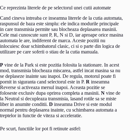
Ce reprezinta literele de pe selectorul unei cutii automate
Cand cineva intreaba ce inseamna literele de la cutia automata,
raspunsul de baza este simplu: ele indica modurile principale
in care transmisia permite sau blocheaza deplasarea masinii.
Cele mai cunoscute sunt P, R, N si D, iar aproape orice masina
automata le are, indiferent de marca. Aceste pozitii nu
inlocuiesc doar schimbatorul clasic, ci si o parte din logica de
utilizare pe care soferii o stiau de la cutia manuala.
P
vine de la Park si este pozitia folosita la stationare. In acest
mod, transmisia blocheaza miscarea, astfel incat masina sa nu
se deplaseze inainte sau inapoi. De regula, motorul poate fi
pornit in siguranta cand selectorul este in P.
R
inseamna
Reverse si activeaza mersul inapoi. Aceasta pozitie se
foloseste exclusiv dupa oprirea completa a masinii.
N
vine de
la Neutral si decupleaza transmisia, lasand rotile sa se miste
liber in anumite conditii.
D
inseamna Drive si este modul
normal pentru deplasarea inainte, cu schimbarea automata a
treptelor in functie de viteza si acceleratie.
Pe scurt, functiile lor pot fi retinute astfel: