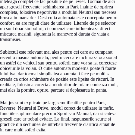
inteleaga complet ce fac pozitiile de pe levier. Tocmai de aici
apar greseli frecvente: schimbarea in Park inainte de oprirea
completa, folosirea nepotrivita a modului Neutral sau trecerea
brusca in marsarier. Desi cutia automata este conceputa pentru
confort, ea are reguli clare de utilizare. Literele de pe selector
nu sunt doar simboluri, ci comenzi care influenteaza direct
miscarea masinii, siguranta la manevre si durata de viata a
transmisiei.
Subiectul este relevant mai ales pentru cei care au cumparat
recent o masina automata, pentru cei care inchiriaza ocazional
un astfel de vehicul sau pentru soferii care vor sa isi corecteze
obiceiurile la volan. O cutie automata moderna poate fi foarte
intuitiva, dar tocmai simplitatea aparenta ii face pe multi sa
creada ca orice schimbare de pozitie este lipsita de riscuri. In
realitate, folosirea corecta a modurilor de rulare conteaza mult,
mai ales la pornire, oprire, parcare si deplasarea in panta.
Mai jos sunt explicate pe larg semnificatiile pentru Park,
Reverse, Neutral si Drive, modul corect de utilizare in trafic,
functiile suplimentare precum Sport sau Manual, dar si cateva
greseli care ar trebui evitate. La final, raspunsurile scurte si
practice din sectiunea de intrebari frecvente clarifica situatiile
in care multi soferi ezita.