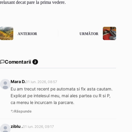
relaxant decat pare la prima vedere.
ANTERIOR
URMĂTOR
Comentarii
2
Mara D.
01 iun. 2026, 08:57
Eu am trecut recent pe automata si fix asta cautam.
Explicat pe intelesul meu, mai ales partea cu R si P,
ca mereu le incurcam la parcare.
Răspunde
ziblu .
01 iun. 2026, 09:17