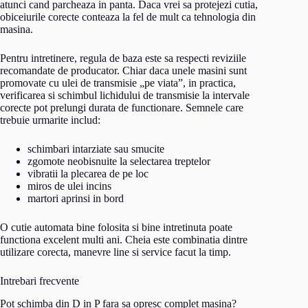
atunci cand parcheaza in panta. Daca vrei sa protejezi cutia,
obiceiurile corecte conteaza la fel de mult ca tehnologia din
masina.
Pentru intretinere, regula de baza este sa respecti reviziile
recomandate de producator. Chiar daca unele masini sunt
promovate cu ulei de transmisie „pe viata”, in practica,
verificarea si schimbul lichidului de transmisie la intervale
corecte pot prelungi durata de functionare. Semnele care
trebuie urmarite includ:
schimbari intarziate sau smucite
zgomote neobisnuite la selectarea treptelor
vibratii la plecarea de pe loc
miros de ulei incins
martori aprinsi in bord
O cutie automata bine folosita si bine intretinuta poate
functiona excelent multi ani. Cheia este combinatia dintre
utilizare corecta, manevre line si service facut la timp.
Intrebari frecvente
Pot schimba din D in P fara sa opresc complet masina?