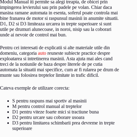
Modul Manual iti permite sa alegi treapta, de obicei prin
impingerea levierului sau prin padele pe volan. Chiar daca
masina ramane automata in esenta, soferul poate controla mai
bine franarea de motor si raspunsul masinii in anumite situatii.
D1, D2 si D3 limiteaza urcarea in trepte superioare si sunt
utile pe drumuri alunecoase, in noroi, nisip sau la coborari
unde ai nevoie de control mai bun.
Pentru cei interesati de explicatii si alte materiale utile din
domeniu, categoria
auto
reuneste subiecte practice despre
exploatarea si intretinerea masinii. Asta ajuta mai ales cand
treci de la notiunile de baza despre literele de pe cutia
automata la situatii mai specifice, cum ar fi rularea pe drum de
munte sau folosirea treptelor limitate in trafic dificil.
Cateva exemple de utilizare corecta:
S pentru raspuns mai sportiv al masinii
M pentru control manual al treptelor
D1 pentru viteze foarte mici si tractiune buna
D2 pentru urcare sau coborare usoara
D3 pentru limitarea schimbarii prea devreme in trepte
superioare