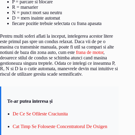
P = parcare si blocare
R = marsarier
N = punct mort sau neutru
D = mers inainte automat
fiecare pozitie trebuie selectata cu frana apasata
Pentru multi soferi aflati la inceput, intelegerea acestor litere
este primul pas spre un condus relaxat. Daca vii de pe o
masina cu transmisie manuala, poate fi util sa compari si alte
notiuni de baza din zona auto, cum este
frana de motor
,
deoarece stilul de condus se schimba atunci cand masina
gestioneaza singura treptele. Odata ce intelegi ce inseamna P,
R, N si D la o cutie automata, manevrele devin mai intuitive si
riscul de utilizare gresita scade semnificativ.
Te-ar putea interesa și
De Ce Se Ofileste Craciunita
Cat Timp Se Foloseste Concentratorul De Oxigen