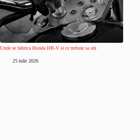
Unde se fabrica Honda HR-V si ce trebuie sa stii
25 iulie 2026