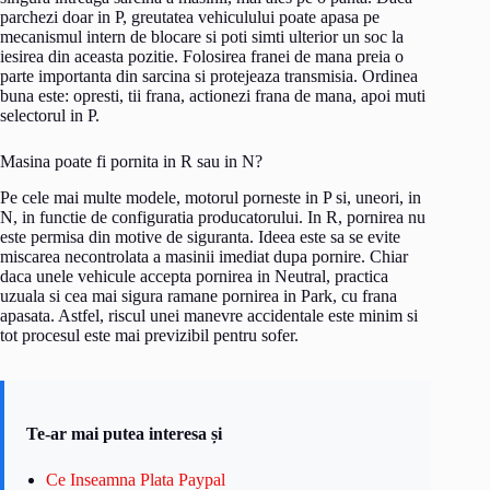
parchezi doar in P, greutatea vehiculului poate apasa pe
mecanismul intern de blocare si poti simti ulterior un soc la
iesirea din aceasta pozitie. Folosirea franei de mana preia o
parte importanta din sarcina si protejeaza transmisia. Ordinea
buna este: opresti, tii frana, actionezi frana de mana, apoi muti
selectorul in P.
Masina poate fi pornita in R sau in N?
Pe cele mai multe modele, motorul porneste in P si, uneori, in
N, in functie de configuratia producatorului. In R, pornirea nu
este permisa din motive de siguranta. Ideea este sa se evite
miscarea necontrolata a masinii imediat dupa pornire. Chiar
daca unele vehicule accepta pornirea in Neutral, practica
uzuala si cea mai sigura ramane pornirea in Park, cu frana
apasata. Astfel, riscul unei manevre accidentale este minim si
tot procesul este mai previzibil pentru sofer.
Te-ar mai putea interesa și
Ce Inseamna Plata Paypal