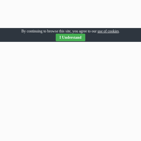
By continuing to browse this site, you agree to our
use of cookies
.
I Understand
Parteneri Romania
addesigns
agri-news
alil
allpress
allsport
amsonline
arhivarul
arthitecture
averea
balaur
bebeloo
becool