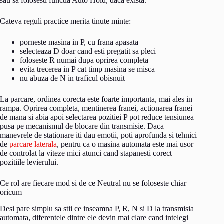
sau sa folosesti functia Auto Hold, daca exista.
Cateva reguli practice merita tinute minte:
porneste masina in P, cu frana apasata
selecteaza D doar cand esti pregatit sa pleci
foloseste R numai dupa oprirea completa
evita trecerea in P cat timp masina se misca
nu abuza de N in traficul obisnuit
La parcare, ordinea corecta este foarte importanta, mai ales in
rampa. Oprirea completa, mentinerea franei, actionarea franei
de mana si abia apoi selectarea pozitiei P pot reduce tensiunea
pusa pe mecanismul de blocare din transmisie. Daca
manevrele de stationare iti dau emotii, poti aprofunda si tehnici
de
parcare laterala
, pentru ca o masina automata este mai usor
de controlat la viteze mici atunci cand stapanesti corect
pozitiile levierului.
Ce rol are fiecare mod si de ce Neutral nu se foloseste chiar
oricum
Desi pare simplu sa stii ce inseamna P, R, N si D la transmisia
automata, diferentele dintre ele devin mai clare cand intelegi