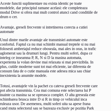
Aceste functii suplimentare nu exista identic pe toate
modelele, dar principiul ramane acelasi: ele completeaza
modul Drive si ofera mai mult control atunci cand conditiile de
drum o cer.
Avantaje, greseli frecvente si intretinerea corecta a cutiei
automate
Unul dintre marile avantaje ale transmisiei automate este
confortul. Faptul ca nu mai schimbi manual treptele si nu mai
folosesti ambreiajul reduce oboseala, mai ales in oras, in trafic
aglomerat sau la drumuri lungi. Pentru multi soferi, dupa ce
inteleg ce inseamna P, R, N si D la masina automata,
experienta la volan devine mai relaxata si mai previzibila. In
plus, cutiile moderne sunt tot mai eficiente, iar diferenta de
consum fata de o cutie manuala este adesea mica sau chiar
inexistenta la anumite modele.
Totusi, avantajele vin la pachet cu cateva greseli frecvente care
pot afecta transmisia. Cea mai comuna este selectarea lui P
inainte ca masina sa se opreasca complet. O alta greseala este
schimbarea brusca intre D si R in timp ce vehiculul inca
ruleaza usor. De asemenea, multi soferi uita sa apese frana
cand muta selectorul sau se bazeaza exclusiv pe pozitia Park