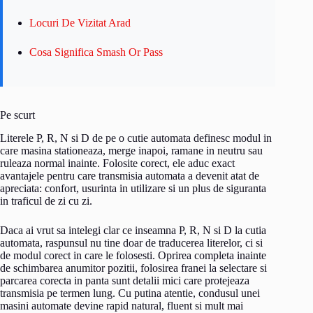
Locuri De Vizitat Arad
Cosa Significa Smash Or Pass
Pe scurt
Literele P, R, N si D de pe o cutie automata definesc modul in
care masina stationeaza, merge inapoi, ramane in neutru sau
ruleaza normal inainte. Folosite corect, ele aduc exact
avantajele pentru care transmisia automata a devenit atat de
apreciata: confort, usurinta in utilizare si un plus de siguranta
in traficul de zi cu zi.
Daca ai vrut sa intelegi clar ce inseamna P, R, N si D la cutia
automata, raspunsul nu tine doar de traducerea literelor, ci si
de modul corect in care le folosesti. Oprirea completa inainte
de schimbarea anumitor pozitii, folosirea franei la selectare si
parcarea corecta in panta sunt detalii mici care protejeaza
transmisia pe termen lung. Cu putina atentie, condusul unei
masini automate devine rapid natural, fluent si mult mai