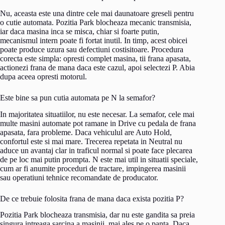
Nu, aceasta este una dintre cele mai daunatoare greseli pentru
o cutie automata. Pozitia Park blocheaza mecanic transmisia,
iar daca masina inca se misca, chiar si foarte putin,
mecanismul intern poate fi fortat inutil. In timp, acest obicei
poate produce uzura sau defectiuni costisitoare. Procedura
corecta este simpla: opresti complet masina, tii frana apasata,
actionezi frana de mana daca este cazul, apoi selectezi P. Abia
dupa aceea opresti motorul.
Este bine sa pun cutia automata pe N la semafor?
In majoritatea situatiilor, nu este necesar. La semafor, cele mai
multe masini automate pot ramane in Drive cu pedala de frana
apasata, fara probleme. Daca vehiculul are Auto Hold,
confortul este si mai mare. Trecerea repetata in Neutral nu
aduce un avantaj clar in traficul normal si poate face plecarea
de pe loc mai putin prompta. N este mai util in situatii speciale,
cum ar fi anumite proceduri de tractare, impingerea masinii
sau operatiuni tehnice recomandate de producator.
De ce trebuie folosita frana de mana daca exista pozitia P?
Pozitia Park blocheaza transmisia, dar nu este gandita sa preia
singura intreaga sarcina a masinii, mai ales pe o panta. Daca