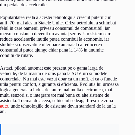
din pedala de acceleratie.
Popularitatea reala a acestei tehnologii a crescut puternic in
anii ’70, mai ales in Statele Unite. Criza petrolului a schimbat
felul in care oamenii priveau consumul de combustibil, iar
mersul constant a devenit un avantaj serios. Un sistem care
reduce accelerarile inutile putea contribui la economie, iar
studiile si observatiile ulterioare au aratat ca reducerea
consumului putea ajunge chiar pana la 14% in anumite
conditii de rulare.
Astazi, pilotul automat este prezent pe o gama larga de
vehicule, de la masini de oras pana la SUV-uri si modele
comerciale. Nu mai este vazut doar ca un moft, ci ca o functie
utila pentru confort, siguranta si eficienta. Evolutia lui urmeaza
logica generala a industriei auto: mai multa electronica, mai
multi senzori si o integrare tot mai buna cu alte sisteme de
asistenta. Tocmai de aceea, subiectul se leaga firesc de zona
auto
, unde tehnologiile de asistenta devin standard de la an la
an.