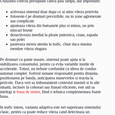
Utilizarea corecta presupune cativa pasi simpli, dar importanti:
activeaza sistemul doar dupa ce ai atins viteza potrivita
foloseste-l pe drumuri previzibile, nu in zone aglomerate
sau complicate
ajusteaza viteza din butoanele plus si minus, nu prin
miscari bruste
dezactiveaza imediat la ploaie puternica, ceata, zapada
sau polei
pastreaza mereu atentia la trafic, chiar daca masina
mentine viteza singura
Pe drumuri cu pante usoare, sistemul poate ajuta si la
stabilizarea consumului, pentru ca evita variatiile inutile de
acceleratie. Totusi, nu trebuie confundat cu ideea de condus
automat complet. Soferul ramane responsabil pentru distanta,
pozitionarea pe banda, anticiparea manevrelor si reactia la
pericole. Daca vrei sa imbunatatesti controlul masinii si in alte
situatii, inclusiv la coborari sau franari eficiente, este util sa
intelegi si
frana de motor
, fiind o tehnica complementara foarte
buna.
In trafic intens, varianta adaptiva este net superioara sistemului
clasic, pentru ca poate reduce viteza cand detecteaza un