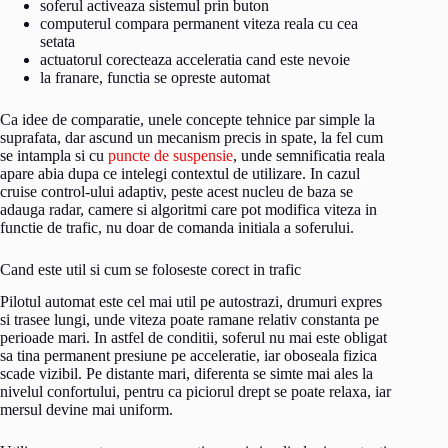
soferul activeaza sistemul prin buton
computerul compara permanent viteza reala cu cea
setata
actuatorul corecteaza acceleratia cand este nevoie
la franare, functia se opreste automat
Ca idee de comparatie, unele concepte tehnice par simple la
suprafata, dar ascund un mecanism precis in spate, la fel cum
se intampla si cu
puncte de suspensie
, unde semnificatia reala
apare abia dupa ce intelegi contextul de utilizare. In cazul
cruise control-ului adaptiv, peste acest nucleu de baza se
adauga radar, camere si algoritmi care pot modifica viteza in
functie de trafic, nu doar de comanda initiala a soferului.
Cand este util si cum se foloseste corect in trafic
Pilotul automat este cel mai util pe autostrazi, drumuri expres
si trasee lungi, unde viteza poate ramane relativ constanta pe
perioade mari. In astfel de conditii, soferul nu mai este obligat
sa tina permanent presiune pe acceleratie, iar oboseala fizica
scade vizibil. Pe distante mari, diferenta se simte mai ales la
nivelul confortului, pentru ca piciorul drept se poate relaxa, iar
mersul devine mai uniform.