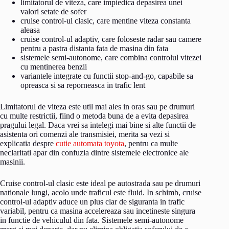
limitatorul de viteza, care impiedica depasirea unei
valori setate de sofer
cruise control-ul clasic, care mentine viteza constanta
aleasa
cruise control-ul adaptiv, care foloseste radar sau camere
pentru a pastra distanta fata de masina din fata
sistemele semi-autonome, care combina controlul vitezei
cu mentinerea benzii
variantele integrate cu functii stop-and-go, capabile sa
opreasca si sa reporneasca in trafic lent
Limitatorul de viteza este util mai ales in oras sau pe drumuri
cu multe restrictii, fiind o metoda buna de a evita depasirea
pragului legal. Daca vrei sa intelegi mai bine si alte functii de
asistenta ori comenzi ale transmisiei, merita sa vezi si
explicatia despre
cutie automata toyota
, pentru ca multe
neclaritati apar din confuzia dintre sistemele electronice ale
masinii.
Cruise control-ul clasic este ideal pe autostrada sau pe drumuri
nationale lungi, acolo unde traficul este fluid. In schimb, cruise
control-ul adaptiv aduce un plus clar de siguranta in trafic
variabil, pentru ca masina accelereaza sau incetineste singura
in functie de vehiculul din fata. Sistemele semi-autonome