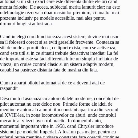
automat si nu stiu exact care este diferenta dintre ele ori cand
merita folosite. De aceea, subiectul merita lamurit clar: nu este
o tehnologie rezervata doar masinilor premium, ci una tot mai
prezenta inclusiv pe modele accesibile, mai ales pentru
drumuri lungi si autostrada.
Cand intelegi cum functioneaza acest sistem, devine mai usor
sa il folosesti corect si sa eviti greselile frecvente. Conteaza sa
stii de unde a pornit ideea, ce tipuri exista, cum se activeaza,
cand este util si in ce situatii trebuie dezactivat imediat. La fel
de important este sa faci diferenta intre un simplu limitator de
viteza, un cruise control clasic si un sistem adaptiv modern,
capabil sa pastreze distanta fata de masina din fata.
Cum a aparut pilotul automat si de ce a devenit atat de
raspandit
Desi multi il asociaza cu automobilele moderne, conceptul de
pilot automat nu este deloc nou. Primele forme ale ideii de
mentinere automata a unui ritm constant apar inca din secolul
al XVIII-lea, in zona locomotivelor cu aburi, unde controlul
mecanic al vitezei avea rol practic. In domeniul auto,
momentul important vine in 1958, cand Chrysler introduce
sistemul pe modelul Imperial. A fost un pas major, pentru ca
soferul putea mentine o viteza constanta fara corectii continue