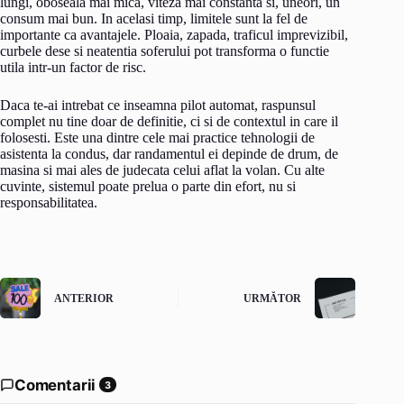
lungi, oboseala mai mica, viteza mai constanta si, uneori, un
consum mai bun. In acelasi timp, limitele sunt la fel de
importante ca avantajele. Ploaia, zapada, traficul imprevizibil,
curbele dese si neatentia soferului pot transforma o functie
utila intr-un factor de risc.
Daca te-ai intrebat ce inseamna pilot automat, raspunsul
complet nu tine doar de definitie, ci si de contextul in care il
folosesti. Este una dintre cele mai practice tehnologii de
asistenta la condus, dar randamentul ei depinde de drum, de
masina si mai ales de judecata celui aflat la volan. Cu alte
cuvinte, sistemul poate prelua o parte din efort, nu si
responsabilitatea.
ANTERIOR
URMĂTOR
Comentarii
3