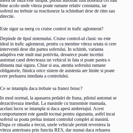
Ideea de baza este simpla: pilotul automat functioneaza cel mai
bine acolo unde viteza poate ramane relativ constanta, iar
soferul nu trebuie sa reactioneze la schimbari dese de ritm sau
directie.
Este sigur sa merg cu cruise control in trafic aglomerat?
Depinde de tipul sistemului. Cruise control-ul clasic nu este
ideal in trafic aglomerat, pentru ca mentine viteza setata si cere
interventii dese din partea soferului. In schimb, varianta
adaptiva este mult mai potrivita, deoarece poate incetini
automat cand detecteaza un vehicul in fata si poate pastra o
distanta mai sigura. Chiar si asa, atentia soferului ramane
obligatorie, fiindca orice sistem de asistenta are limite si poate
cere preluarea imediata a controlului.
Ce se intampla daca trebuie sa franez brusc?
In mod normal, la apasarea pedalei de frana, pilotul automat se
dezactiveaza imediat. La masinile cu transmisie manuala,
acelasi lucru se intampla si daca apesi ambreiajul. Acest
comportament este gandit tocmai pentru siguranta, astfel incat
soferul sa poata prelua instant controlul complet al masinii.
Dupa ce situatia a trecut, unele vehicule permit revenirea la
viteza anterioara prin functia RES, dar numai daca reluarea