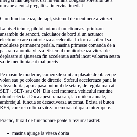
merg si mai departe, dar nu elimina obligatia soferului de a
ramane atent si pregatit sa intervina imediat.
Cum functioneaza, de fapt, sistemul de mentinere a vitezei
La nivel tehnic, pilotul automat functioneaza printr-un
ansamblu de senzori, calculator de bord si un actuator
electronic care controleaza acceleratia. In loc ca soferul sa
moduleze permanent pedala, masina primeste comanda de a
pastra o anumita viteza. Sistemul monitorizeaza viteza de
deplasare si ajusteaza fin acceleratia astfel incat valoarea setata
sa fie mentinuta cat mai precis.
Pe masinile moderne, comenzile sunt amplasate de obicei pe
volan sau pe coloana de directie. Soferul accelereaza pana la
viteza dorita, apoi apasa butonul de setare, de regula marcat
SET+, SET- sau ON. Din acel moment, vehiculul mentine
ritmul selectat. Daca apesi frana sau, la cutiile manuale,
ambreiajul, functia se dezactiveaza automat. Exista si buton
RES, care reia ultima viteza memorata dupa o intrerupere.
Practic, fluxul de functionare poate fi rezumat astfel:
masina ajunge la viteza dorita