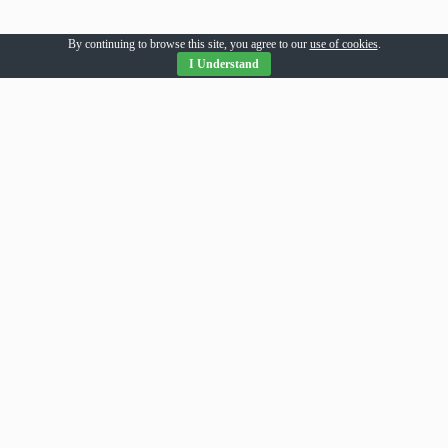
By continuing to browse this site, you agree to our
use of cookies
.
I Understand
Parteneri Romania
addesigns
agri-news
alil
allpress
allsport
amsonline
arhivarul
arthitecture
averea
balaur
bebeloo
becool
bizcar
bizenergy
blitzclick