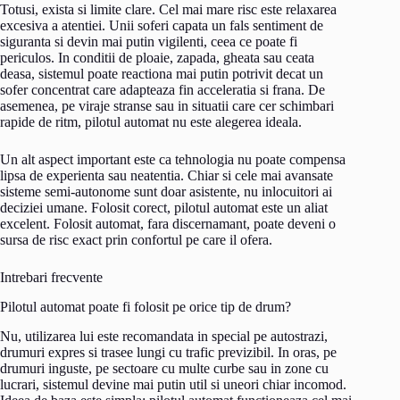
Totusi, exista si limite clare. Cel mai mare risc este relaxarea
excesiva a atentiei. Unii soferi capata un fals sentiment de
siguranta si devin mai putin vigilenti, ceea ce poate fi
periculos. In conditii de ploaie, zapada, gheata sau ceata
deasa, sistemul poate reactiona mai putin potrivit decat un
sofer concentrat care adapteaza fin acceleratia si frana. De
asemenea, pe viraje stranse sau in situatii care cer schimbari
rapide de ritm, pilotul automat nu este alegerea ideala.
Un alt aspect important este ca tehnologia nu poate compensa
lipsa de experienta sau neatentia. Chiar si cele mai avansate
sisteme semi-autonome sunt doar asistente, nu inlocuitori ai
deciziei umane. Folosit corect, pilotul automat este un aliat
excelent. Folosit automat, fara discernamant, poate deveni o
sursa de risc exact prin confortul pe care il ofera.
Intrebari frecvente
Pilotul automat poate fi folosit pe orice tip de drum?
Nu, utilizarea lui este recomandata in special pe autostrazi,
drumuri expres si trasee lungi cu trafic previzibil. In oras, pe
drumuri inguste, pe sectoare cu multe curbe sau in zone cu
lucrari, sistemul devine mai putin util si uneori chiar incomod.