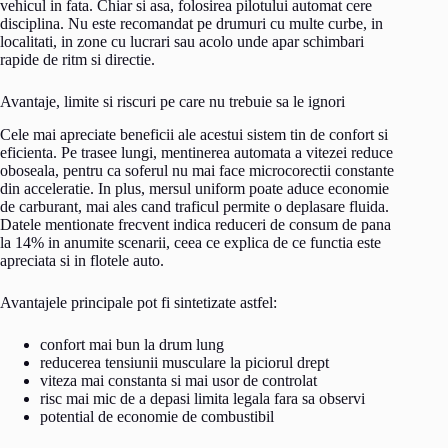
vehicul in fata. Chiar si asa, folosirea pilotului automat cere
disciplina. Nu este recomandat pe drumuri cu multe curbe, in
localitati, in zone cu lucrari sau acolo unde apar schimbari
rapide de ritm si directie.
Avantaje, limite si riscuri pe care nu trebuie sa le ignori
Cele mai apreciate beneficii ale acestui sistem tin de confort si
eficienta. Pe trasee lungi, mentinerea automata a vitezei reduce
oboseala, pentru ca soferul nu mai face microcorectii constante
din acceleratie. In plus, mersul uniform poate aduce economie
de carburant, mai ales cand traficul permite o deplasare fluida.
Datele mentionate frecvent indica reduceri de consum de pana
la 14% in anumite scenarii, ceea ce explica de ce functia este
apreciata si in flotele auto.
Avantajele principale pot fi sintetizate astfel:
confort mai bun la drum lung
reducerea tensiunii musculare la piciorul drept
viteza mai constanta si mai usor de controlat
risc mai mic de a depasi limita legala fara sa observi
potential de economie de combustibil