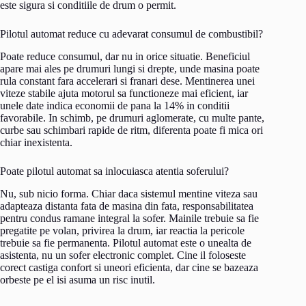
este sigura si conditiile de drum o permit.
Pilotul automat reduce cu adevarat consumul de combustibil?
Poate reduce consumul, dar nu in orice situatie. Beneficiul
apare mai ales pe drumuri lungi si drepte, unde masina poate
rula constant fara accelerari si franari dese. Mentinerea unei
viteze stabile ajuta motorul sa functioneze mai eficient, iar
unele date indica economii de pana la 14% in conditii
favorabile. In schimb, pe drumuri aglomerate, cu multe pante,
curbe sau schimbari rapide de ritm, diferenta poate fi mica ori
chiar inexistenta.
Poate pilotul automat sa inlocuiasca atentia soferului?
Nu, sub nicio forma. Chiar daca sistemul mentine viteza sau
adapteaza distanta fata de masina din fata, responsabilitatea
pentru condus ramane integral la sofer. Mainile trebuie sa fie
pregatite pe volan, privirea la drum, iar reactia la pericole
trebuie sa fie permanenta. Pilotul automat este o unealta de
asistenta, nu un sofer electronic complet. Cine il foloseste
corect castiga confort si uneori eficienta, dar cine se bazeaza
orbeste pe el isi asuma un risc inutil.