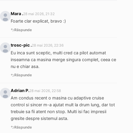
Mara .
28 mai 2026, 21:32
Foarte clar explicat, bravo :)
Răspunde
trosc-pic .
28 mai 2026, 22:36
Eu inca sunt sceptic, multi cred ca pilot automat
inseamna ca masina merge singura complet, ceea ce
nu e chiar asa.
Răspunde
Adrian P.
28 mai 2026, 22:58
Am condus recent o masina cu adaptive cruise
control si sincer m-a ajutat mult la drum lung, dar tot
trebuie sa fii atent non stop. Multi isi fac impresii
gresite despre sistemul asta.
Răspunde