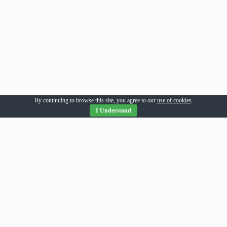
By continuing to browse this site, you agree to our
use of cookies
.
I Understand
Parteneri Romania
addesigns
agri-news
alil
allpress
allsport
amsonline
arhivarul