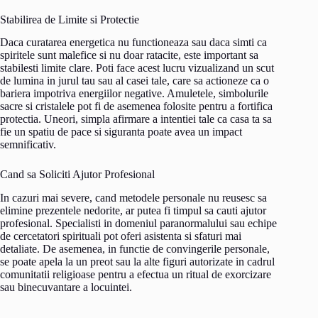
Stabilirea de Limite si Protectie
Daca curatarea energetica nu functioneaza sau daca simti ca
spiritele sunt malefice si nu doar ratacite, este important sa
stabilesti limite clare. Poti face acest lucru vizualizand un scut
de lumina in jurul tau sau al casei tale, care sa actioneze ca o
bariera impotriva energiilor negative. Amuletele, simbolurile
sacre si cristalele pot fi de asemenea folosite pentru a fortifica
protectia. Uneori, simpla afirmare a intentiei tale ca casa ta sa
fie un spatiu de pace si siguranta poate avea un impact
semnificativ.
Cand sa Soliciti Ajutor Profesional
In cazuri mai severe, cand metodele personale nu reusesc sa
elimine prezentele nedorite, ar putea fi timpul sa cauti ajutor
profesional. Specialisti in domeniul paranormalului sau echipe
de cercetatori spirituali pot oferi asistenta si sfaturi mai
detaliate. De asemenea, in functie de convingerile personale,
se poate apela la un preot sau la alte figuri autorizate in cadrul
comunitatii religioase pentru a efectua un ritual de exorcizare
sau binecuvantare a locuintei.