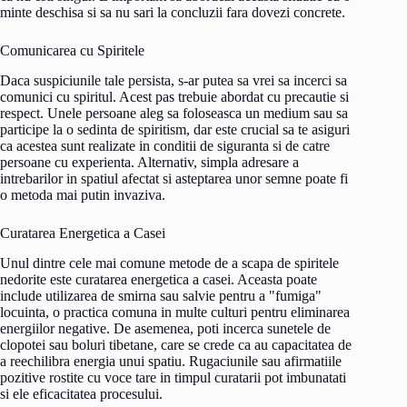
minte deschisa si sa nu sari la concluzii fara dovezi concrete.
Comunicarea cu Spiritele
Daca suspiciunile tale persista, s-ar putea sa vrei sa incerci sa
comunici cu spiritul. Acest pas trebuie abordat cu precautie si
respect. Unele persoane aleg sa foloseasca un medium sau sa
participe la o sedinta de spiritism, dar este crucial sa te asiguri
ca acestea sunt realizate in conditii de siguranta si de catre
persoane cu experienta. Alternativ, simpla adresare a
intrebarilor in spatiul afectat si asteptarea unor semne poate fi
o metoda mai putin invaziva.
Curatarea Energetica a Casei
Unul dintre cele mai comune metode de a scapa de spiritele
nedorite este curatarea energetica a casei. Aceasta poate
include utilizarea de smirna sau salvie pentru a "fumiga"
locuinta, o practica comuna in multe culturi pentru eliminarea
energiilor negative. De asemenea, poti incerca sunetele de
clopotei sau boluri tibetane, care se crede ca au capacitatea de
a reechilibra energia unui spatiu. Rugaciunile sau afirmatiile
pozitive rostite cu voce tare in timpul curatarii pot imbunatati
si ele eficacitatea procesului.