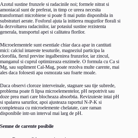
Azotul sustine frunzele si radacinile noi; formele nitrat si
amoniacal sunt de preferat, in timp ce ureea necesita
transformari microbiene si poate fi mai putin disponibila in
substraturi aerate. Fosforul ajuta la initierea mugurilor florali si
la dezvoltarea radacinilor, iar potasiul sustine rezistenta
generala, transportul apei si calitatea florilor.
Microelementele sunt esentiale chiar daca apar in cantitati
mici: calciul intareste tesuturile, magneziul participa la
clorofila, fierul previne ingalbenirea frunzelor, iar zincul,
manganul si cuprul optimizeaza enzimele. O formula cu Ca si
Mg, sau supliment Cal-Mag, poate rezolva multe carente, mai
ales daca folosesti apa osmozata sau foarte moale.
Daca observi cloroze interveinale, stagnare sau tije subrede,
problema poate fi lipsa microelementelor, pH nepotrivit sau
doze prea mari care blocheaza absorbtia. Revizuieste intai pH
si spalarea sarurilor, apoi ajusteaza raportul N-P-K si
completeaza cu microelemente chelatate, care raman
disponibile intr-un interval mai larg de pH.
Semne de carente posibile