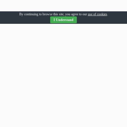
By continuing to browse this site, you agree to our
use of cookies
.
I Understand
Parteneri Romania
addesigns
agri-news
alil
allpress
allsport
amsonline
arhivarul
arthitecture
averea
balaur
bebeloo
becool
bizcar
bizenergy
blitzclick