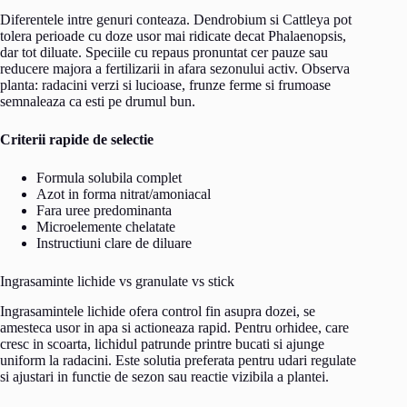
Diferentele intre genuri conteaza. Dendrobium si Cattleya pot
tolera perioade cu doze usor mai ridicate decat Phalaenopsis,
dar tot diluate. Speciile cu repaus pronuntat cer pauze sau
reducere majora a fertilizarii in afara sezonului activ. Observa
planta: radacini verzi si lucioase, frunze ferme si frumoase
semnaleaza ca esti pe drumul bun.
Criterii rapide de selectie
Formula solubila complet
Azot in forma nitrat/amoniacal
Fara uree predominanta
Microelemente chelatate
Instructiuni clare de diluare
Ingrasaminte lichide vs granulate vs stick
Ingrasamintele lichide ofera control fin asupra dozei, se
amesteca usor in apa si actioneaza rapid. Pentru orhidee, care
cresc in scoarta, lichidul patrunde printre bucati si ajunge
uniform la radacini. Este solutia preferata pentru udari regulate
si ajustari in functie de sezon sau reactie vizibila a plantei.