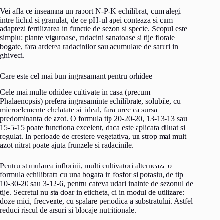
Vei afla ce inseamna un raport N-P-K echilibrat, cum alegi
intre lichid si granulat, de ce pH-ul apei conteaza si cum
adaptezi fertilizarea in functie de sezon si specie. Scopul este
simplu: plante viguroase, radacini sanatoase si tije florale
bogate, fara arderea radacinilor sau acumulare de saruri in
ghiveci.
Care este cel mai bun ingrasamant pentru orhidee
Cele mai multe orhidee cultivate in casa (precum
Phalaenopsis) prefera ingrasaminte echilibrate, solubile, cu
microelemente chelatate si, ideal, fara uree ca sursa
predominanta de azot. O formula tip 20-20-20, 13-13-13 sau
15-5-15 poate functiona excelent, daca este aplicata diluat si
regulat. In perioade de crestere vegetativa, un strop mai mult
azot nitrat poate ajuta frunzele si radacinile.
Pentru stimularea infloririi, multi cultivatori alterneaza o
formula echilibrata cu una bogata in fosfor si potasiu, de tip
10-30-20 sau 3-12-6, pentru cateva udari inainte de sezonul de
tije. Secretul nu sta doar in eticheta, ci in modul de utilizare:
doze mici, frecvente, cu spalare periodica a substratului. Astfel
reduci riscul de arsuri si blocaje nutritionale.