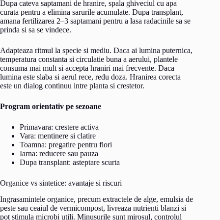
Dupa cateva saptamani de hranire, spala ghiveciul cu apa
curata pentru a elimina sarurile acumulate. Dupa transplant,
amana fertilizarea 2–3 saptamani pentru a lasa radacinile sa se
prinda si sa se vindece.
Adapteaza ritmul la specie si mediu. Daca ai lumina puternica,
temperatura constanta si circulatie buna a aerului, plantele
consuma mai mult si accepta hraniri mai frecvente. Daca
lumina este slaba si aerul rece, redu doza. Hranirea corecta
este un dialog continuu intre planta si crestetor.
Program orientativ pe sezoane
Primavara: crestere activa
Vara: mentinere si clatire
Toamna: pregatire pentru flori
Iarna: reducere sau pauza
Dupa transplant: asteptare scurta
Organice vs sintetice: avantaje si riscuri
Ingrasamintele organice, precum extractele de alge, emulsia de
peste sau ceaiul de vermicompost, livreaza nutrienti blanzi si
pot stimula microbi utili. Minusurile sunt mirosul, controlul