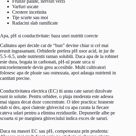
Frunze palide, nervuri verzi
Varfuri uscate
Crestere incetinita
Tije scurte sau moi
Radacini slab ramificate
Apa, pH si conductivitate: baza unei nutritii corecte
Calitatea apei decide cat de “bun” devine chiar si cel mai
reusit ingrasamant. Orhideele prefera pH usor acid, in jur de
5.5–6.5, unde nutrientii raman solubili. Daca apa de la robinet
este dura, bogata in carbonati, pH-ul poate urca si
microelementele devin greu accesibile. Multi cultivatori
folosesc apa de ploaie sau osmozata, apoi adauga nutrienti in
cantitati precise.
Conductivitatea electrica (EC) iti arata cate saruri dizolvate
sunt in solutie. Pentru orhidee, o plaja moderata este adesea
mai sigura decat doze concentrate. O idee practica: hraneste
slab si des, apoi clateste ghiveciul cu apa curata la fiecare
cateva udari pentru a elimina reziduurile. Depunerile albe pe
scoarta si pe marginea ghiveciului indica exces de saruri.
Daca nu masori EC sau pH, compenseaza prin prudenta: