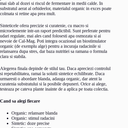
mai slab al dozei si riscul de fermentare in medii calde. In
substratul aerat al orhideelor, materialul organic in exces poate
colmata si retine apa prea mult.
Sinteticele ofera precizie si curatenie, cu macro si
microelemente intr-un raport predictibil. Sunt preferate pentru
udari regulate, mai ales cand folosesti apa osmozata si ai
nevoie de Cal-Mag. Poti integra ocazional un biostimulator
organic (de exemplu alge) pentru a incuraja radacinile si
relansarea dupa stres, dar baza nutritiei sa ramana o formula
clara si stabila.
Alegerea finala depinde de stilul tau. Daca apreciezi controlul
si repetabilitatea, ramai la solutii sintetice echilibrate. Daca
urmaresti o abordare blanda, adauga organic, dar atent la
curatenia substratului si la posibile depuneri. Orice ai alege,
testeaza pe cateva plante inainte de a aplica pe toata colectia.
Cand sa alegi fiecare
Organic: relansare blanda
Organic: stimul radacini
Sintetic: doze precise