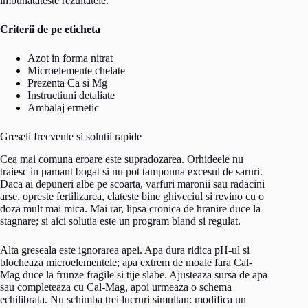
imbunatateste rezultatele.
Criterii de pe eticheta
Azot in forma nitrat
Microelemente chelate
Prezenta Ca si Mg
Instructiuni detaliate
Ambalaj ermetic
Greseli frecvente si solutii rapide
Cea mai comuna eroare este supradozarea. Orhideele nu
traiesc in pamant bogat si nu pot tamponna excesul de saruri.
Daca ai depuneri albe pe scoarta, varfuri maronii sau radacini
arse, opreste fertilizarea, clateste bine ghiveciul si revino cu o
doza mult mai mica. Mai rar, lipsa cronica de hranire duce la
stagnare; si aici solutia este un program bland si regulat.
Alta greseala este ignorarea apei. Apa dura ridica pH-ul si
blocheaza microelementele; apa extrem de moale fara Cal-
Mag duce la frunze fragile si tije slabe. Ajusteaza sursa de apa
sau completeaza cu Cal-Mag, apoi urmeaza o schema
echilibrata. Nu schimba trei lucruri simultan: modifica un