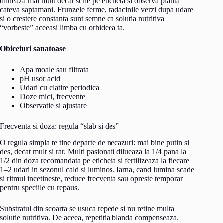
dilueaza mai mult decat scrie pe eticheta si observa planta
cateva saptamani. Frunzele ferme, radacinile verzi dupa udare
si o crestere constanta sunt semne ca solutia nutritiva
“vorbeste” aceeasi limba cu orhideea ta.
Obiceiuri sanatoase
Apa moale sau filtrata
pH usor acid
Udari cu clatire periodica
Doze mici, frecvente
Observatie si ajustare
Frecventa si doza: regula “slab si des”
O regula simpla te tine departe de necazuri: mai bine putin si
des, decat mult si rar. Multi pasionati dilueaza la 1/4 pana la
1/2 din doza recomandata pe eticheta si fertilizeaza la fiecare
1–2 udari in sezonul cald si luminos. Iarna, cand lumina scade
si ritmul incetineste, reduce frecventa sau opreste temporar
pentru speciile cu repaus.
Substratul din scoarta se usuca repede si nu retine multa
solutie nutritiva. De aceea, repetitia blanda compenseaza.