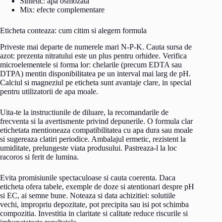
Sintetic: apa osmozata
Mix: efecte complementare
Eticheta conteaza: cum citim si alegem formula
Priveste mai departe de numerele mari N-P-K. Cauta sursa de
azot: prezenta nitratului este un plus pentru orhidee. Verifica
microelementele si forma lor: chelarile (precum EDTA sau
DTPA) mentin disponibilitatea pe un interval mai larg de pH.
Calciul si magneziul pe eticheta sunt avantaje clare, in special
pentru utilizatorii de apa moale.
Uita-te la instructiunile de diluare, la recomandarile de
frecventa si la avertismente privind depunerile. O formula clar
etichetata mentioneaza compatibilitatea cu apa dura sau moale
si sugereaza clatiri periodice. Ambalajul ermetic, rezistent la
umiditate, prelungeste viata produsului. Pastreaza-l la loc
racoros si ferit de lumina.
Evita promisiunile spectaculoase si cauta coerenta. Daca
eticheta ofera tabele, exemple de doze si atentionari despre pH
si EC, ai semne bune. Noteaza si data achizitiei: solutiile
vechi, impropriu depozitate, pot precipita sau isi pot schimba
compozitia. Investitia in claritate si calitate reduce riscurile si