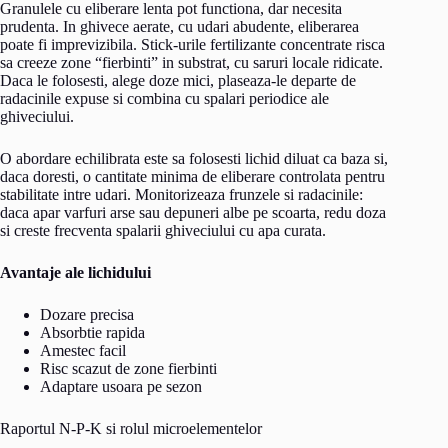
Granulele cu eliberare lenta pot functiona, dar necesita
prudenta. In ghivece aerate, cu udari abudente, eliberarea
poate fi imprevizibila. Stick-urile fertilizante concentrate risca
sa creeze zone “fierbinti” in substrat, cu saruri locale ridicate.
Daca le folosesti, alege doze mici, plaseaza-le departe de
radacinile expuse si combina cu spalari periodice ale
ghiveciului.
O abordare echilibrata este sa folosesti lichid diluat ca baza si,
daca doresti, o cantitate minima de eliberare controlata pentru
stabilitate intre udari. Monitorizeaza frunzele si radacinile:
daca apar varfuri arse sau depuneri albe pe scoarta, redu doza
si creste frecventa spalarii ghiveciului cu apa curata.
Avantaje ale lichidului
Dozare precisa
Absorbtie rapida
Amestec facil
Risc scazut de zone fierbinti
Adaptare usoara pe sezon
Raportul N-P-K si rolul microelementelor