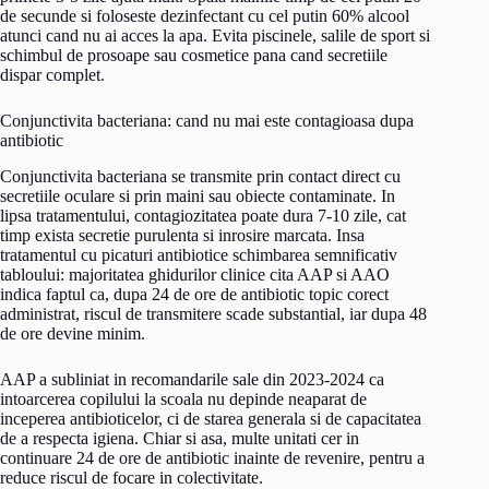
de secunde si foloseste dezinfectant cu cel putin 60% alcool
atunci cand nu ai acces la apa. Evita piscinele, salile de sport si
schimbul de prosoape sau cosmetice pana cand secretiile
dispar complet.
Conjunctivita bacteriana: cand nu mai este contagioasa dupa
antibiotic
Conjunctivita bacteriana se transmite prin contact direct cu
secretiile oculare si prin maini sau obiecte contaminate. In
lipsa tratamentului, contagiozitatea poate dura 7-10 zile, cat
timp exista secretie purulenta si inrosire marcata. Insa
tratamentul cu picaturi antibiotice schimbarea semnificativ
tabloului: majoritatea ghidurilor clinice cita AAP si AAO
indica faptul ca, dupa 24 de ore de antibiotic topic corect
administrat, riscul de transmitere scade substantial, iar dupa 48
de ore devine minim.
AAP a subliniat in recomandarile sale din 2023-2024 ca
intoarcerea copilului la scoala nu depinde neaparat de
inceperea antibioticelor, ci de starea generala si de capacitatea
de a respecta igiena. Chiar si asa, multe unitati cer in
continuare 24 de ore de antibiotic inainte de revenire, pentru a
reduce riscul de focare in colectivitate.