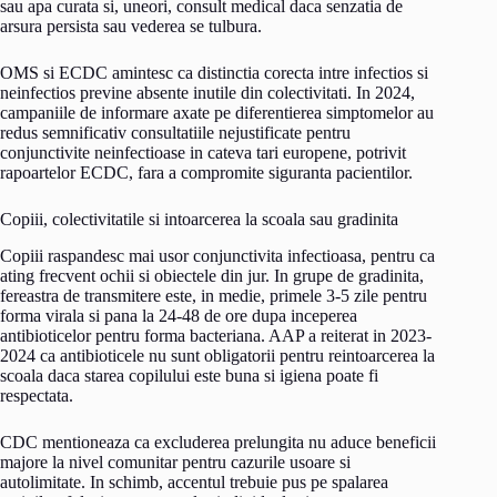
sau apa curata si, uneori, consult medical daca senzatia de
arsura persista sau vederea se tulbura.
OMS si ECDC amintesc ca distinctia corecta intre infectios si
neinfectios previne absente inutile din colectivitati. In 2024,
campaniile de informare axate pe diferentierea simptomelor au
redus semnificativ consultatiile nejustificate pentru
conjunctivite neinfectioase in cateva tari europene, potrivit
rapoartelor ECDC, fara a compromite siguranta pacientilor.
Copiii, colectivitatile si intoarcerea la scoala sau gradinita
Copiii raspandesc mai usor conjunctivita infectioasa, pentru ca
ating frecvent ochii si obiectele din jur. In grupe de gradinita,
fereastra de transmitere este, in medie, primele 3-5 zile pentru
forma virala si pana la 24-48 de ore dupa inceperea
antibioticelor pentru forma bacteriana. AAP a reiterat in 2023-
2024 ca antibioticele nu sunt obligatorii pentru reintoarcerea la
scoala daca starea copilului este buna si igiena poate fi
respectata.
CDC mentioneaza ca excluderea prelungita nu aduce beneficii
majore la nivel comunitar pentru cazurile usoare si
autolimitate. In schimb, accentul trebuie pus pe spalarea