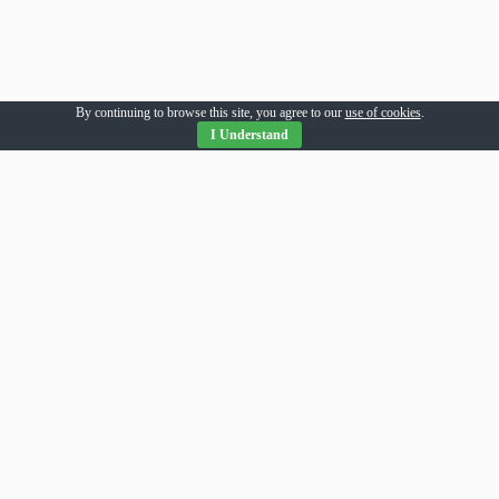
By continuing to browse this site, you agree to our
use of cookies
.
I Understand
Parteneri Romania
addesigns
agri-news
alil
allpress
allsport
amsonline
arhivarul
arthitecture
averea
balaur
bebeloo
becool