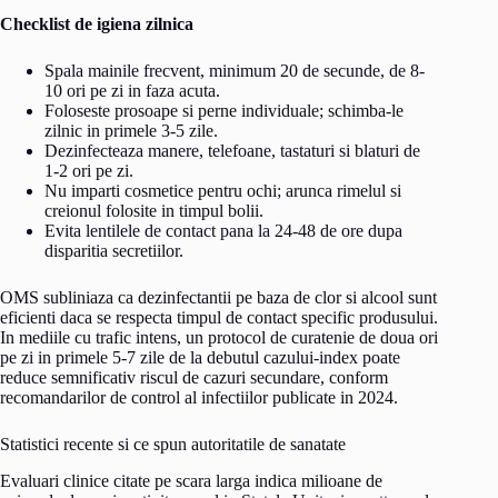
Checklist de igiena zilnica
Spala mainile frecvent, minimum 20 de secunde, de 8-
10 ori pe zi in faza acuta.
Foloseste prosoape si perne individuale; schimba-le
zilnic in primele 3-5 zile.
Dezinfecteaza manere, telefoane, tastaturi si blaturi de
1-2 ori pe zi.
Nu imparti cosmetice pentru ochi; arunca rimelul si
creionul folosite in timpul bolii.
Evita lentilele de contact pana la 24-48 de ore dupa
disparitia secretiilor.
OMS subliniaza ca dezinfectantii pe baza de clor si alcool sunt
eficienti daca se respecta timpul de contact specific produsului.
In mediile cu trafic intens, un protocol de curatenie de doua ori
pe zi in primele 5-7 zile de la debutul cazului-index poate
reduce semnificativ riscul de cazuri secundare, conform
recomandarilor de control al infectiilor publicate in 2024.
Statistici recente si ce spun autoritatile de sanatate
Evaluari clinice citate pe scara larga indica milioane de