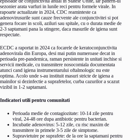
episoade de conjunctivita anual in Statele Unite, iar pattern-ul
sezonier arata varfuri in lunile reci pentru formele virale. In
rapoarte actualizate in 2024, CDC reaminteste ca
adenovirusurile sunt cauze frecvente ale conjunctivitei si pot
genera focare in scoli, aziluri sau spitale, cu o durata medie de
2-3 saptamani pana la stingere, daca masurile de igiena sunt
respectate.
ECDC a raportat in 2024 ca focarele de keratoconjunctivita
adenovirala din Europa, desi mai putin numeroase decat in
perioada pre-pandemica, raman persistente in unitati inchise si
servicii medicale, cu transmitere nosocomiala documentata
atunci cand igiena instrumentarului oftalmologic nu este
optima. Acolo unde s-au instituit masuri stricte de igiena a
mainilor si dezinfectie a suprafetelor, curba cazurilor a scazut
vizibil in 1-2 saptamani.
Indicatori utili pentru comunitati
Perioada medie de contagiozitate: 10-14 zile pentru
viral, 24-48 ore dupa antibiotic pentru bacterian.
Incubatie adenovirus: 5-12 zile, cu risc maxim de
transmitere in primele 3-5 zile de simptome.
Supravietuire pe suprafete: de la ore la saptamani pentru