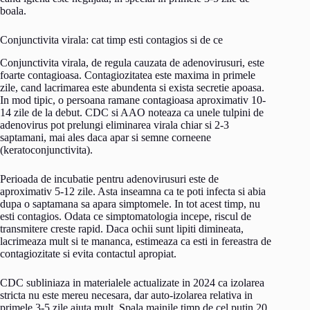
boala.
Conjunctivita virala: cat timp esti contagios si de ce
Conjunctivita virala, de regula cauzata de adenovirusuri, este
foarte contagioasa. Contagiozitatea este maxima in primele
zile, cand lacrimarea este abundenta si exista secretie apoasa.
In mod tipic, o persoana ramane contagioasa aproximativ 10-
14 zile de la debut. CDC si AAO noteaza ca unele tulpini de
adenovirus pot prelungi eliminarea virala chiar si 2-3
saptamani, mai ales daca apar si semne corneene
(keratoconjunctivita).
Perioada de incubatie pentru adenovirusuri este de
aproximativ 5-12 zile. Asta inseamna ca te poti infecta si abia
dupa o saptamana sa apara simptomele. In tot acest timp, nu
esti contagios. Odata ce simptomatologia incepe, riscul de
transmitere creste rapid. Daca ochii sunt lipiti dimineata,
lacrimeaza mult si te mananca, estimeaza ca esti in fereastra de
contagiozitate si evita contactul apropiat.
CDC subliniaza in materialele actualizate in 2024 ca izolarea
stricta nu este mereu necesara, dar auto-izolarea relativa in
primele 3-5 zile ajuta mult. Spala mainile timp de cel putin 20