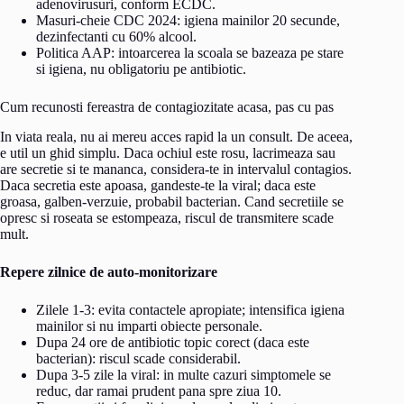
adenovirusuri, conform ECDC.
Masuri-cheie CDC 2024: igiena mainilor 20 secunde,
dezinfectanti cu 60% alcool.
Politica AAP: intoarcerea la scoala se bazeaza pe stare
si igiena, nu obligatoriu pe antibiotic.
Cum recunosti fereastra de contagiozitate acasa, pas cu pas
In viata reala, nu ai mereu acces rapid la un consult. De aceea,
e util un ghid simplu. Daca ochiul este rosu, lacrimeaza sau
are secretie si te mananca, considera-te in intervalul contagios.
Daca secretia este apoasa, gandeste-te la viral; daca este
groasa, galben-verzuie, probabil bacterian. Cand secretiile se
opresc si roseata se estompeaza, riscul de transmitere scade
mult.
Repere zilnice de auto-monitorizare
Zilele 1-3: evita contactele apropiate; intensifica igiena
mainilor si nu imparti obiecte personale.
Dupa 24 ore de antibiotic topic corect (daca este
bacterian): riscul scade considerabil.
Dupa 3-5 zile la viral: in multe cazuri simptomele se
reduc, dar ramai prudent pana spre ziua 10.