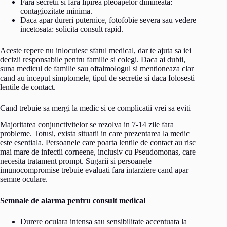
Fara secretii si fara lipirea pleoapelor dimineata:
contagiozitate minima.
Daca apar dureri puternice, fotofobie severa sau vedere
incetosata: solicita consult rapid.
Aceste repere nu inlocuiesc sfatul medical, dar te ajuta sa iei
decizii responsabile pentru familie si colegi. Daca ai dubii,
suna medicul de familie sau oftalmologul si mentioneaza clar
cand au inceput simptomele, tipul de secretie si daca folosesti
lentile de contact.
Cand trebuie sa mergi la medic si ce complicatii vrei sa eviti
Majoritatea conjunctivitelor se rezolva in 7-14 zile fara
probleme. Totusi, exista situatii in care prezentarea la medic
este esentiala. Persoanele care poarta lentile de contact au risc
mai mare de infectii corneene, inclusiv cu Pseudomonas, care
necesita tratament prompt. Sugarii si persoanele
imunocompromise trebuie evaluati fara intarziere cand apar
semne oculare.
Semnale de alarma pentru consult medical
Durere oculara intensa sau sensibilitate accentuata la