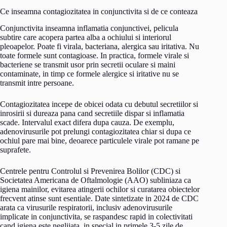
Ce inseamna contagiozitatea in conjunctivita si de ce conteaza
Conjunctivita inseamna inflamatia conjunctivei, pelicula
subtire care acopera partea alba a ochiului si interiorul
pleoapelor. Poate fi virala, bacteriana, alergica sau iritativa. Nu
toate formele sunt contagioase. In practica, formele virale si
bacteriene se transmit usor prin secretii oculare si maini
contaminate, in timp ce formele alergice si iritative nu se
transmit intre persoane.
Contagiozitatea incepe de obicei odata cu debutul secretiilor si
inrosirii si dureaza pana cand secretiile dispar si inflamatia
scade. Intervalul exact difera dupa cauza. De exemplu,
adenovirusurile pot prelungi contagiozitatea chiar si dupa ce
ochiul pare mai bine, deoarece particulele virale pot ramane pe
suprafete.
Centrele pentru Controlul si Prevenirea Bolilor (CDC) si
Societatea Americana de Oftalmologie (AAO) subliniaza ca
igiena mainilor, evitarea atingerii ochilor si curatarea obiectelor
frecvent atinse sunt esentiale. Date sintetizate in 2024 de CDC
arata ca virusurile respiratorii, inclusiv adenovirusurile
implicate in conjunctivita, se raspandesc rapid in colectivitati
cand igiena este neglijata, in special in primele 3-5 zile de