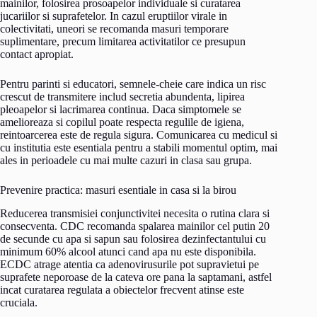
mainilor, folosirea prosoapelor individuale si curatarea
jucariilor si suprafetelor. In cazul eruptiilor virale in
colectivitati, uneori se recomanda masuri temporare
suplimentare, precum limitarea activitatilor ce presupun
contact apropiat.
Pentru parinti si educatori, semnele-cheie care indica un risc
crescut de transmitere includ secretia abundenta, lipirea
pleoapelor si lacrimarea continua. Daca simptomele se
amelioreaza si copilul poate respecta regulile de igiena,
reintoarcerea este de regula sigura. Comunicarea cu medicul si
cu institutia este esentiala pentru a stabili momentul optim, mai
ales in perioadele cu mai multe cazuri in clasa sau grupa.
Prevenire practica: masuri esentiale in casa si la birou
Reducerea transmisiei conjunctivitei necesita o rutina clara si
consecventa. CDC recomanda spalarea mainilor cel putin 20
de secunde cu apa si sapun sau folosirea dezinfectantului cu
minimum 60% alcool atunci cand apa nu este disponibila.
ECDC atrage atentia ca adenovirusurile pot supravietui pe
suprafete neporoase de la cateva ore pana la saptamani, astfel
incat curatarea regulata a obiectelor frecvent atinse este
cruciala.