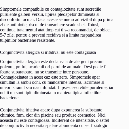
Simptomele compatibile cu contagiozitate sunt secretiile
purulente galben-verzui, lipirea pleoapelor dimineata si
disconfortul ocular. Daca aceste semne scad vizibil dupa prima
zi de antibiotic, riscul de transmitere scade si el. Totusi,
continua tratamentul atat timp cat ti s-a recomandat, de obicei
5-7 zile, pentru a preveni recidiva si a limita raspandirea
tulpinilor bacteriene rezistente.
Conjunctivita alergica si iritativa: nu este contagioasa
Conjunctivita alergica este declansata de alergeni precum
polenul, praful, acarienii ori parul de animale. Desi poate fi
foarte suparatoare, nu se transmite intre persoane.
Contagiozitatea in acest caz este zero. Simptomele apar
simultan la ambii ochi, cu mancarime intensa, lacrimare si
uneori stranut sau nas infundat. Lipsesc secretiile purulente, iar
ochii nu sunt lipiti dimineata in maniera tipica infectiilor
bacteriene.
Conjunctivita iritativa apare dupa expunerea la substante
chimice, fum, clor din piscine sau produse cosmetice. Nici
aceasta nu este contagioasa. Indiferent de intensitate, o astfel
de conjunctivita necesita spalare abundenta cu ser fiziologic