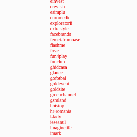
einvest
erevista
esimplu
euromedic
exploratorii
extrastyle
facebrands
femei-frumoase
flashme
fove
fun4play
funclub
ghidcasa
glance
gofotbal
goldevent
goldsite
greenchannel
gsmland
hotstop
hr-romania
i-lady
ieseanul
imaginelife
imark