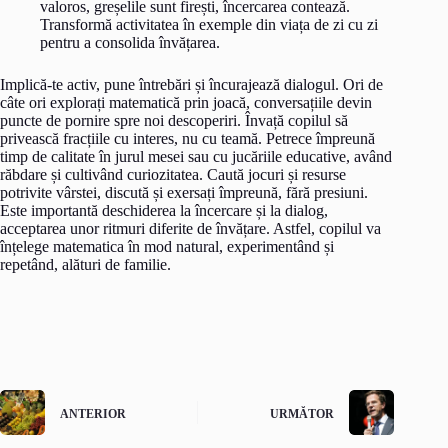
valoros, greșelile sunt firești, încercarea contează.
Transformă activitatea în exemple din viața de zi cu zi
pentru a consolida învățarea.
Implică-te activ, pune întrebări și încurajează dialogul. Ori de
câte ori explorați matematică prin joacă, conversațiile devin
puncte de pornire spre noi descoperiri. Învață copilul să
privească fracțiile cu interes, nu cu teamă. Petrece împreună
timp de calitate în jurul mesei sau cu jucăriile educative, având
răbdare și cultivând curiozitatea. Caută jocuri și resurse
potrivite vârstei, discută și exersați împreună, fără presiuni.
Este importantă deschiderea la încercare și la dialog,
acceptarea unor ritmuri diferite de învățare. Astfel, copilul va
înțelege matematica în mod natural, experimentând și
repetând, alături de familie.
ANTERIOR
URMĂTOR