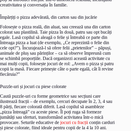
creativitatea și conversația în familie.
Împărțiți o pizza adevărată, din carton sau din jucărie
Folosește o pizza reală, din aluat, sau creează una din carton
colorat sau plastilină. Taie pizza în două, patru sau opt bucăți
egale. Lasă copilul să aleagă o felie și întreabă ce parte din
întreaga pizza a luat (de exemplu, „Ce reprezintă o felie din
cele opt?”). Încurajează-l să ofere felii „prietenilor” – păpuși,
animale de pluș sau părinților – ca să observe împreună cum
se schimbă proporțiile. Dacă organizezi această activitate cu
mai mulți copii, folosește jocuri de rol: „Avem o pizza și patru
copii la masă. Fiecare primește câte o parte egală, cât îi revine
fiecăruia?”
Puzzle-uri și jocuri cu piese colorate
Caută puzzle-uri cu forme geometrice sau secțiuni care
ilustrează fracții – de exemplu, cercuri decupate în 2, 3, 4 sau
8 părți, fiecare colorată diferit. Lasă copilul să asambleze
„pizza întreagă” cu aceste piese. Îl poți ruga să formeze
jumătăți sau sferturi, transformând activitatea într-o mică
provocare. Seturile educative de
jocuri cu fracții
conțin carduri
și piese colorate, fiind ideale pentru copii de la 4 la 10 ani.