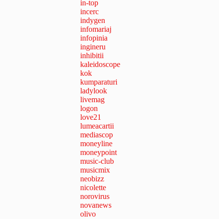
in-top
incerc
indygen
infomariaj
infopinia
ingineru
inhibitii
kaleidoscope
kok
kumparaturi
ladylook
livemag
logon
love21
lumeacartii
mediascop
moneyline
moneypoint
music-club
musicmix
neobizz
nicolette
norovirus
novanews
olivo