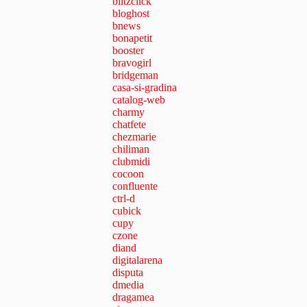
blitzclick
bloghost
bnews
bonapetit
booster
bravogirl
bridgeman
casa-si-gradina
catalog-web
charmy
chatfete
chezmarie
chiliman
clubmidi
cocoon
confluente
ctrl-d
cubick
cupy
czone
diand
digitalarena
disputa
dmedia
dragamea