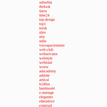
suburbia
thelook
tiarra
time24
top-design
top1
torok
ubix
uby
utilis
voceapacientului
web-club
webservator
webstyle
webtotal
woow
adacademy
addsite
amical
b24fun
baniinostri
e-mariage
elegantes
eliteinlove
expresul