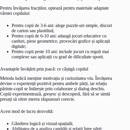
Pentru învățarea fracțiilor, optează pentru materiale adaptate
vârstei copilului:
Pentru copii de 3-6 ani: alege puzzle-uri simple, discuri
de carton sau plastilină;
Pentru copii de 6-10 ani: adaugă jocuri educative cu
carduri, piese geometrice, provocări grafice și aplicații
digitale;
Pentru copii peste 10 ani: include jocuri cu reguli mai
complexe sau aplicații cu grad de dificultate sporit.
Avantajele învățării prin joacă: ce câștigă copilul
Metoda ludică menține motivația și curiozitatea viu. Învățarea
devine o experiență pozitivă pentru ambele părți, iar relația
părinte-copil se întărește prin colaborare și dialog deschis.
Copiii experimentează, greșesc și descoperă, fără să se simtă
presați să ofere mereu răspunsuri corecte.
Acest mod de lucru dezvoltă:
Gândirea logică și vizual-spațială;
Abilitatea de a analiza cantități și relații între părți;