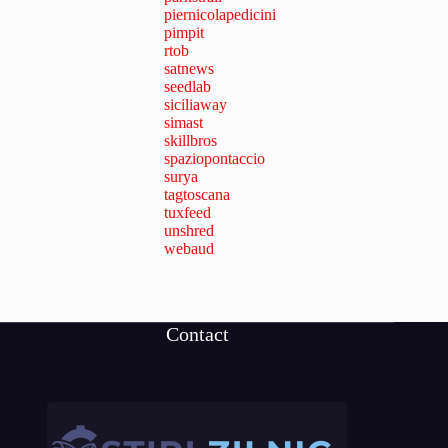
piernicolapedicini
pimpit
rtob
satnews
seedlab
siciliaway
simast
skillbros
spaziopontaccio
surya
tagtoscana
tuxfeed
unshred
webaud
Contact