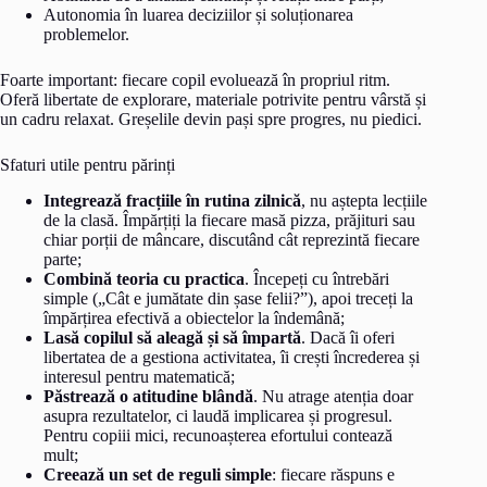
Autonomia în luarea deciziilor și soluționarea
problemelor.
Foarte important: fiecare copil evoluează în propriul ritm.
Oferă libertate de explorare, materiale potrivite pentru vârstă și
un cadru relaxat. Greșelile devin pași spre progres, nu piedici.
Sfaturi utile pentru părinți
Integrează fracțiile în rutina zilnică
, nu aștepta lecțiile
de la clasă. Împărțiți la fiecare masă pizza, prăjituri sau
chiar porții de mâncare, discutând cât reprezintă fiecare
parte;
Combină teoria cu practica
. Începeți cu întrebări
simple („Cât e jumătate din șase felii?”), apoi treceți la
împărțirea efectivă a obiectelor la îndemână;
Lasă copilul să aleagă și să împartă
. Dacă îi oferi
libertatea de a gestiona activitatea, îi crești încrederea și
interesul pentru matematică;
Păstrează o atitudine blândă
. Nu atrage atenția doar
asupra rezultatelor, ci laudă implicarea și progresul.
Pentru copiii mici, recunoașterea efortului contează
mult;
Creează un set de reguli simple
: fiecare răspuns e