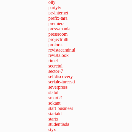
olly
partytv
pe-internet
prefix-tara
premiera
press-mania
pressroom
projectruth
prolook
revistacaminul
revistalook
rimel
secretul
sector-7
selfdiscovery
seriale-turcesti
severpress
sfatul
smart21
sokant
start-business
startaici
startx
studentiada
styx