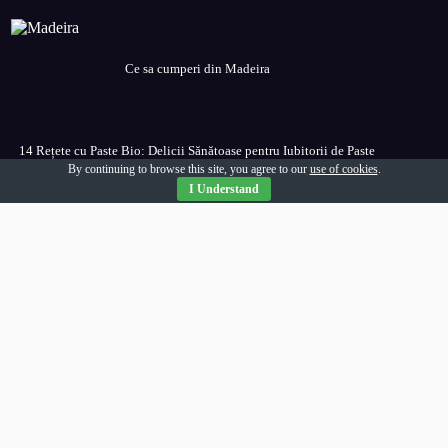
Ce sa cumperi din Madeira
14 Rețete cu Paste Bio: Delicii Sănătoase pentru Iubitorii de Paste
By continuing to browse this site, you agree to our
use of cookies
.
I Understand
Copyright © 2026 Stiri Zilnic. Toate drepturile rezervate.
Stiri Zilnic
Pagini
Contact
Publicatii Partenere
Politica de confidentialitate
Politica de utilizare cookies
Sitemap
Categorii articole
Afaceri
Auto