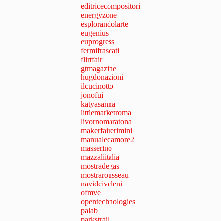
editricecompositori
energyzone
esplorandolarte
eugenius
euprogress
fermifrascati
flirtfair
gtmagazine
hugdonazioni
ilcucinotto
jonofui
katyasanna
littlemarketroma
livornomaratona
makerfairerimini
manualedamore2
masserino
mazzaliitalia
mostradegas
mostrarousseau
navideiveleni
ofmve
opentechnologies
palab
parkstrail