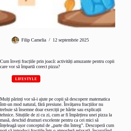
Filip Camelia
12 septembrie 2025
Cum înveți fracțiile prin joacă: activități amuzante pentru copii
care vor să împartă corect pizza?
LIFESTYLE
Mulți părinți vor să-i ajute pe copii să descopere matematica
într-un mod natural, fără presiune. Învățarea fracțiilor nu
trebuie să însemne doar exerciții pe hârtie sau explicații
tehnice. Situțiile de zi cu zi, cum ar fi împărțirea unei pizza la
masă, deschid drumuri excelente pentru ca cei mici să
înțeleagă ușor conceptul de „parte din întreg”. Descoperă cum
poți să introduci fracțiile într-o atmosferă relaxată, încurajând