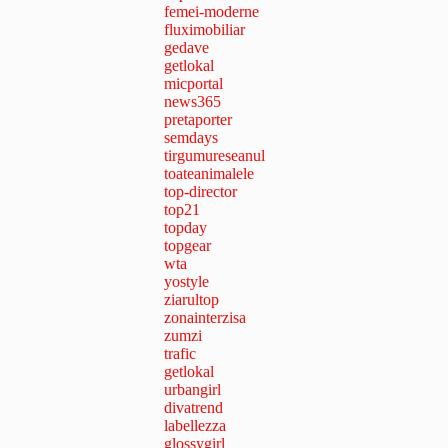
femei-moderne
fluximobiliar
gedave
getlokal
micportal
news365
pretaporter
semdays
tirgumureseanul
toateanimalele
top-director
top21
topday
topgear
wta
yostyle
ziarultop
zonainterzisa
zumzi
trafic
getlokal
urbangirl
divatrend
labellezza
glossygirl