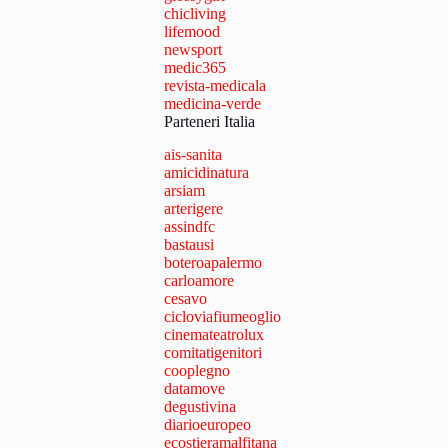
chicliving
lifemood
newsport
medic365
revista-medicala
medicina-verde
Parteneri Italia
ais-sanita
amicidinatura
arsiam
arterigere
assindfc
bastausi
boteroapalermo
carloamore
cesavo
cicloviafiumeoglio
cinemateatrolux
comitatigenitori
cooplegno
datamove
degustivina
diarioeuropeo
ecostieramalfitana