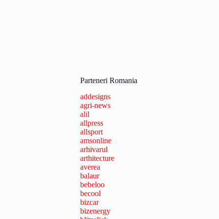
Parteneri Romania
addesigns
agri-news
alil
allpress
allsport
amsonline
arhivarul
arthitecture
averea
balaur
bebeloo
becool
bizcar
bizenergy