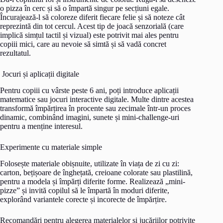
o pizza în cerc și să o împartă singur pe secțiuni egale.
Încurajează-l să coloreze diferit fiecare felie și să noteze cât
reprezintă din tot cercul. Acest tip de joacă senzorială (care
implică simțul tactil și vizual) este potrivit mai ales pentru
copiii mici, care au nevoie să simtă și să vadă concret
rezultatul.
Jocuri și aplicații digitale
Pentru copiii cu vârste peste 6 ani, poți introduce aplicații
matematice sau jocuri interactive digitale. Multe dintre acestea
transformă împărțirea în procente sau zecimale într-un proces
dinamic, combinând imagini, sunete și mini-challenge-uri
pentru a menține interesul.
Experimente cu materiale simple
Folosește materiale obișnuite, utilizate în viața de zi cu zi:
carton, bețișoare de înghețată, creioane colorate sau plastilină,
pentru a modela și împărți diferite forme. Realizează „mini-
pizze” și invită copilul să le împartă în moduri diferite,
explorând variantele corecte și incorecte de împărțire.
Recomandări pentru alegerea materialelor și jucăriilor potrivite