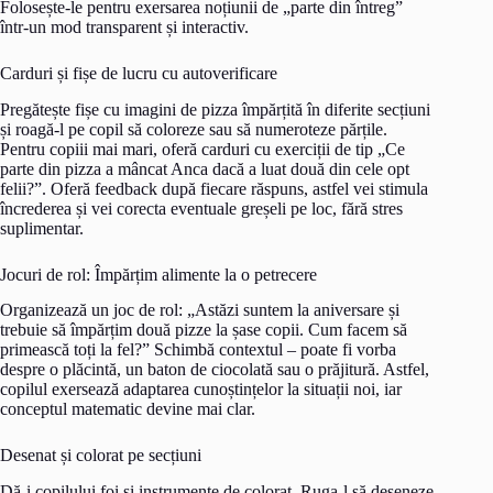
Folosește-le pentru exersarea noțiunii de „parte din întreg”
într-un mod transparent și interactiv.
Carduri și fișe de lucru cu autoverificare
Pregătește fișe cu imagini de pizza împărțită în diferite secțiuni
și roagă-l pe copil să coloreze sau să numeroteze părțile.
Pentru copiii mai mari, oferă carduri cu exerciții de tip „Ce
parte din pizza a mâncat Anca dacă a luat două din cele opt
felii?”. Oferă feedback după fiecare răspuns, astfel vei stimula
încrederea și vei corecta eventuale greșeli pe loc, fără stres
suplimentar.
Jocuri de rol: Împărțim alimente la o petrecere
Organizează un joc de rol: „Astăzi suntem la aniversare și
trebuie să împărțim două pizze la șase copii. Cum facem să
primească toți la fel?” Schimbă contextul – poate fi vorba
despre o plăcintă, un baton de ciocolată sau o prăjitură. Astfel,
copilul exersează adaptarea cunoștințelor la situații noi, iar
conceptul matematic devine mai clar.
Desenat și colorat pe secțiuni
Dă-i copilului foi și instrumente de colorat. Ruga-l să deseneze