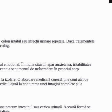
olon iritabil sau infecții urinare repetate. Dacă tratamentele
ecolog.
 emoțional. În multe situații, apar anxietatea, iritabilitatea
ccentua sentimentul de neîncredere în propriul corp.
la izolare. O abordare medicală corectă ține cont atât de
edicul ajută la conturarea unei imagini complete și la
gane precum intestinul sau vezica urinară. Această formă se
aliate.