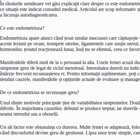
În rândurile următoare vei găsi explicații clare despre ce este endometr
ce situații este indicat consultul medical. Articolul are scop informativ și
a încuraja autodiagnosticarea.
Ce este endometrioza?
Endometrioza apare atunci când țesut similar mucoasei care căptușește ut
aceste leziuni pe ovare, trompele uterine, ligamentele care susțin uterul,
hormonilor, țesutul reacționează lunar, însă nu se elimină, ceea ce favor
Manifestările diferă mult de la o persoană la alta. Unele femei acuză dur
simptome greu de legat de ciclul menstrual. Intensitatea durerii nu indic
întârzie frecvent recunoașterea ei. Pentru informații suplimentare, poți 
detaliat cauzele, manifestările și opțiunile actuale de evaluare și mana
De ce endometrioza se recunoaște greu?
Unul dintre motivele principale ține de variabilitatea simptomelor. Dou
diferite. În majoritatea cazurilor, debutul se produce treptat, iar durerile
seama stresului sau a oboselii.
Un alt factor este obișnuința cu durerea. Multe femei se adaptează, folo
când disconfortul devine greu de gestionat. Lipsa unor teste simple, care