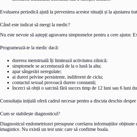
Evaluarea periodică ajută la prevenirea acestor situații și la ajustarea tr
Când este indicat să mergi la medic?
Nu este nevoie să aștepți agravarea simptomelor pentru a cere ajutor. Exis
Programează-te la medic dacă:
durerea menstruală îți limitează activitatea zilnică;
simptomele se accentuează de la o lună la alta;
apar sângerări neregulate;
ai dureri pelvine persistente, indiferent de ciclu;
contactul sexual provoacă durere constantă;
încerci să obții o sarcină fără succes timp de 12 luni sau 6 luni d
Consultația inițială oferă cadrul necesar pentru a discuta deschis despr
Cum se stabilește diagnosticul?
Diagnosticul endometriozei presupune corelarea informațiilor obținute di
imagistice. Nu există un test unic care să confirme boala.