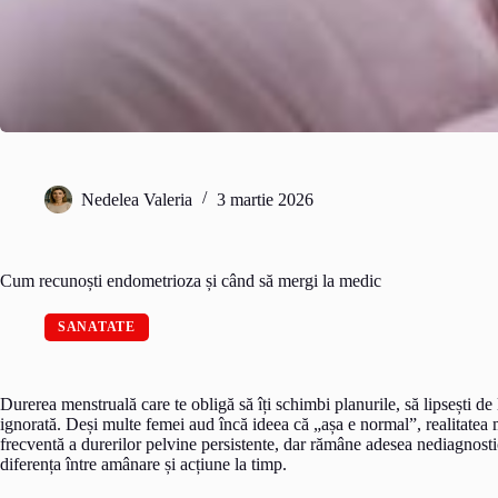
Nedelea Valeria
3 martie 2026
Cum recunoști endometrioza și când să mergi la medic
SANATATE
Durerea menstruală care te obligă să îți schimbi planurile, să lipsești de l
ignorată. Deși multe femei aud încă ideea că „așa e normal”, realitatea 
frecventă a durerilor pelvine persistente, dar rămâne adesea nediagnost
diferența între amânare și acțiune la timp.