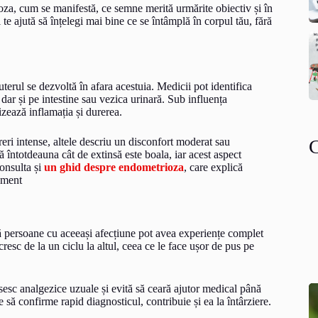
ioza, cum se manifestă, ce semne merită urmărite obiectiv și în
 te ajută să înțelegi mai bine ce se întâmplă în corpul tău, fără
erul se dezvoltă în afara acestuia. Medicii pot identifica
 dar și pe intestine sau vezica urinară. Sub influența
izează inflamația și durerea.
eri intense, altele descriu un disconfort moderat sau
ă întotdeauna cât de extinsă este boala, iar acest aspect
consulta și
un ghid despre endometrioza
, care explică
gement
ă persoane cu aceeași afecțiune pot avea experiențe complet
 cresc de la un ciclu la altul, ceea ce le face ușor de pus pe
sesc analgezice uzuale și evită să ceară ajutor medical până
 să confirme rapid diagnosticul, contribuie și ea la întârziere.