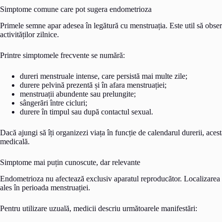
Simptome comune care pot sugera endometrioza
Primele semne apar adesea în legătură cu menstruația. Este util să observ
activităților zilnice.
Printre simptomele frecvente se numără:
dureri menstruale intense, care persistă mai multe zile;
durere pelvină prezentă și în afara menstruației;
menstruații abundente sau prelungite;
sângerări între cicluri;
durere în timpul sau după contactul sexual.
Dacă ajungi să îți organizezi viața în funcție de calendarul durerii, aces
medicală.
Simptome mai puțin cunoscute, dar relevante
Endometrioza nu afectează exclusiv aparatul reproducător. Localizarea 
ales în perioada menstruației.
Pentru utilizare uzuală, medicii descriu următoarele manifestări: