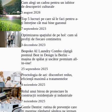
Cum alegi un cadou pentru un iubitor
de descoperiri culturale
5 august 2026
Top 5 lucruri pe care să le faci pentru a-
ți întreține cât mai bine gazonul
7 septembrie 2023
Optimizarea spațiului de pe hol: cum să
profiți de fiecare centimetru
3 decembrie 2023
Bespoke AI Laundry Combo câștigă
premiul Best in Design la Berlin –
mașina de spălat și uscător premium all-
in-one!
25 septembrie 2025
Proctologia de azi: disconfort redus,
eficiență maximă a tratamentelor
4 noiembrie 2025
Rolul unui birou de proiectare în
construcții rezidențiale și industriale
7 noiembrie 2025
Gentle Dentist: rutina de prevenție care
îți menține zâmbetul sănătos pe termen