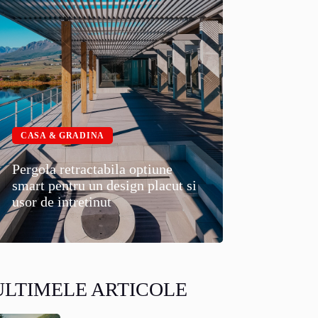
CASA & GRADINA
Pergola retractabila optiune
smart pentru un design placut si
usor de intretinut
ULTIMELE ARTICOLE