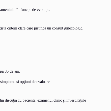
atamentului în funcție de evoluție.
tă criterii clare care justifică un consult ginecologic.
upă 35 de ani.
e simptome și opțiuni de evaluare.
n discuția cu pacienta, examenul clinic și investigațiile