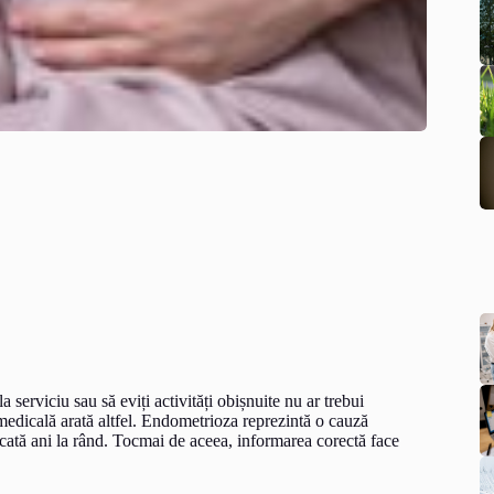
a serviciu sau să eviți activități obișnuite nu ar trebui
medicală arată altfel. Endometrioza reprezintă o cauză
icată ani la rând. Tocmai de aceea, informarea corectă face