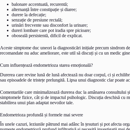
balonare accentuată, recurentă;
alternanță între constipație și diaree;
durere la defecație;
senzație de presiune rectală;
urinări frecvente sau disconfort la urinare;
dureri lombare care pot iradia spre picioare;
oboseală persistentă, dificil de explicat.
Aceste simptome duc uneori la diagnosticări inițiale precum sindrom de c
recomandate nu aduc ameliorare, este util să discuți și cu un medic gin
Cum influențează endometrioza starea emoțională?
Durerea care revine lună de lună afectează nu doar corpul, ci și echilibrul
sau episoadele de tristețe prelungită. Lipsa unui diagnostic clar poate a
Comentariile care minimalizează durerea duc la amânarea consultului și 
simptomele fizice, cât și de impactul psihologic. Discuția deschisă cu m
stabilirea unui plan adaptat nevoilor tale.
Endometrioza profundă și formele mai severe
În unele cazuri, leziunile pătrund mai adânc în țesuturi și pot afecta or
numește endometrioză profund infiltrativă și necesită investigații mai det