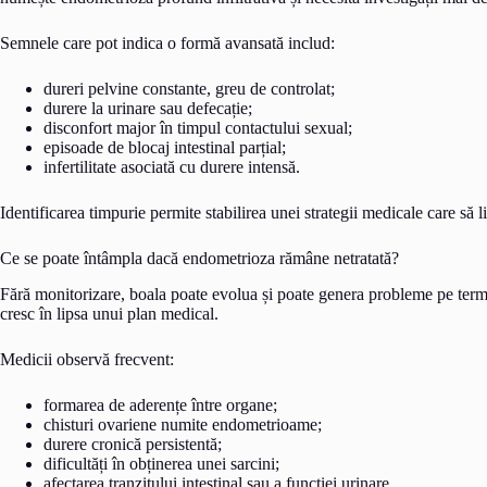
Semnele care pot indica o formă avansată includ:
dureri pelvine constante, greu de controlat;
durere la urinare sau defecație;
disconfort major în timpul contactului sexual;
episoade de blocaj intestinal parțial;
infertilitate asociată cu durere intensă.
Identificarea timpurie permite stabilirea unei strategii medicale care să l
Ce se poate întâmpla dacă endometrioza rămâne netratată?
Fără monitorizare, boala poate evolua și poate genera probleme pe terme
cresc în lipsa unui plan medical.
Medicii observă frecvent:
formarea de aderențe între organe;
chisturi ovariene numite endometrioame;
durere cronică persistentă;
dificultăți în obținerea unei sarcini;
afectarea tranzitului intestinal sau a funcției urinare.