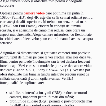
Alege camere video și obiective foto pentru videografie
corporate
Optează pentru
camere video
care pot filma cel puțin în
1080p (Full HD), deși 4K este din ce în ce mai solicitat pentru
claritate și detalii superioare. Îți trebuie un senzor mai mare
(APS-C sau Full Frame), eficient în condiții de lumină
scăzută, și o adâncime de câmp mai redusă, care oferă un
aspect mai cinematic. Alege camere mirrorless, cu flexibilitate
în schimbarea obiectivelor și un control manual avansat asupra
setărilor.
Asigură-te că dimensiunea și greutatea camerei sunt potrivite
pentru tipul de filmări pe care le vei efectua, mai ales dacă vei
filma pentru perioade îndelungate sau te vei deplasa frecvent
între locații. Vezi care sunt modelele potrivite de camere video
dedicate (Canon XA11, Sony PXW-Z150 ș.a.). Acestea pot
oferi stabilitate mai bună și funcții integrate precum sunet de
calitate superioară și zoom optic avansat. Verifică
funcționalitățile suplimentare:
stabilizare internă a imaginii (IBIS): reduce tremurul
camerei, important pentru filmări din mână;
profiluri de culoare (Log): permite o post-producție mai
flexibilă și un control sporit asupra culorilor;