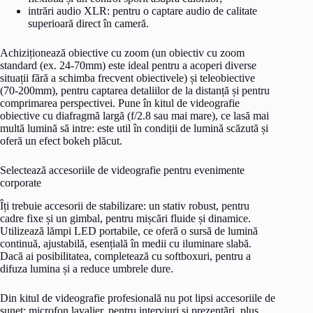
intrări audio XLR: pentru o captare audio de calitate
superioară direct în cameră.
Achiziționează obiective cu zoom (un obiectiv cu zoom
standard (ex. 24-70mm) este ideal pentru a acoperi diverse
situații fără a schimba frecvent obiectivele) și teleobiective
(70-200mm), pentru captarea detaliilor de la distanță și pentru
comprimarea perspectivei. Pune în kitul de videografie
obiective cu diafragmă largă (f/2.8 sau mai mare), ce lasă mai
multă lumină să intre: este util în condiții de lumină scăzută și
oferă un efect bokeh plăcut.
Selectează accesoriile de videografie pentru evenimente
corporate
Îți trebuie accesorii de stabilizare: un stativ robust, pentru
cadre fixe și un gimbal, pentru mișcări fluide și dinamice.
Utilizează lămpi LED portabile, ce oferă o sursă de lumină
continuă, ajustabilă, esențială în medii cu iluminare slabă.
Dacă ai posibilitatea, completează cu softboxuri, pentru a
difuza lumina și a reduce umbrele dure.
Din kitul de videografie profesională nu pot lipsi accesoriile de
sunet: microfon lavalier, pentru interviuri și prezentări, plus