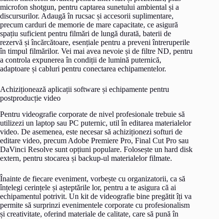
microfon shotgun, pentru captarea sunetului ambiental și a
discursurilor. Adaugă în rucsac și accesorii suplimentare,
precum carduri de memorie de mare capacitate, ce asigură
spațiu suficient pentru filmări de lungă durată, baterii de
rezervă și încărcătoare, esențiale pentru a preveni întreruperile
în timpul filmărilor. Vei mai avea nevoie și de filtre ND, pentru
a controla expunerea în condiții de lumină puternică,
adaptoare și cabluri pentru conectarea echipamentelor.
Achiziționează aplicații software și echipamente pentru
postproducție video
Pentru videografie corporate de nivel profesionale trebuie să
utilizezi un laptop sau PC puternic, util în editarea materialelor
video. De asemenea, este necesar să achiziționezi softuri de
editare video, precum Adobe Premiere Pro, Final Cut Pro sau
DaVinci Resolve sunt opțiuni populare. Folosește un hard disk
extern, pentru stocarea și backup-ul materialelor filmate.
Înainte de fiecare eveniment, vorbește cu organizatorii, ca să
înțelegi cerințele și așteptările lor, pentru a te asigura că ai
echipamentul potrivit. Un kit de videografie bine pregătit îți va
permite să surprinzi evenimentele corporate cu profesionalism
și creativitate, oferind materiale de calitate, care să pună în