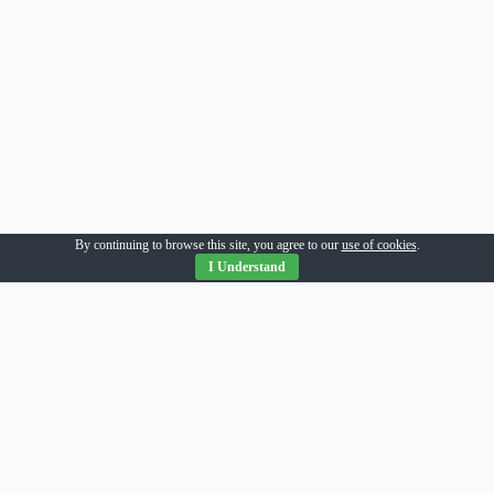
By continuing to browse this site, you agree to our
use of cookies
.
I Understand
Parteneri Romania
addesigns
agri-news
alil
allpress
allsport