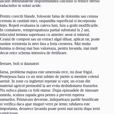
alcalin imbunatateste disponibilitatea calciului si reduce stresul
radacinilor in soluri acide.
Pentru corectii blande, foloseste faina de dolomita sau cenusa
cernuta in cantitati mici, raspandita superficial si incorporata
lejer. Repeti evaluarea la cateva luni, fara a grabi modificarile.
In containere, reimprospateaza partial substratul la 2 ani,
inlocuind treimea superioara cu amestec aerat si mineral.
Ceaiul de compost sau un extract algal diluat, aplicat rar, poate
sustine rezistenta la stres fara a forta cresterea. Mai multa
lumina si drenaj mai bun valoreaza, pentru lavanda, mai mult
decat orice schema intensiva de fertilizare.
Iernare, boli si daunatori
Iarna, problema majora este umezeala rece, nu doar frigul.
Protejeaza baza cu un strat subtire de pietris si mentine coletul
aerisit. In zone cu ingheturi repetate si vant, un ecran din
material agricol permeabil la aer evita deshidratarea frunzelor.
Nu sufoca planta cu folii etanse. Dupa episoadele de ninsoare
umeda, scutura zapada grea pentru a preveni ruperea
ramurilor. Primavara devreme, indeparteaza partile brunificate
si verifica daca apar muguri verzi pe lemn; rabdarea este
importanta, deoarece lavanda poate porni mai tarziu dupa ierni
capricioase.