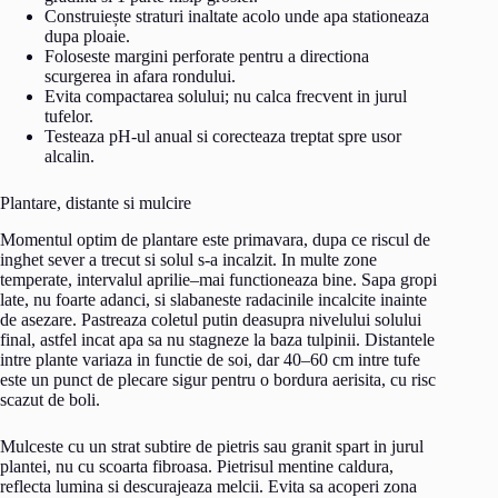
Construiește straturi inaltate acolo unde apa stationeaza
dupa ploaie.
Foloseste margini perforate pentru a directiona
scurgerea in afara rondului.
Evita compactarea solului; nu calca frecvent in jurul
tufelor.
Testeaza pH-ul anual si corecteaza treptat spre usor
alcalin.
Plantare, distante si mulcire
Momentul optim de plantare este primavara, dupa ce riscul de
inghet sever a trecut si solul s-a incalzit. In multe zone
temperate, intervalul aprilie–mai functioneaza bine. Sapa gropi
late, nu foarte adanci, si slabaneste radacinile incalcite inainte
de asezare. Pastreaza coletul putin deasupra nivelului solului
final, astfel incat apa sa nu stagneze la baza tulpinii. Distantele
intre plante variaza in functie de soi, dar 40–60 cm intre tufe
este un punct de plecare sigur pentru o bordura aerisita, cu risc
scazut de boli.
Mulceste cu un strat subtire de pietris sau granit spart in jurul
plantei, nu cu scoarta fibroasa. Pietrisul mentine caldura,
reflecta lumina si descurajeaza melcii. Evita sa acoperi zona