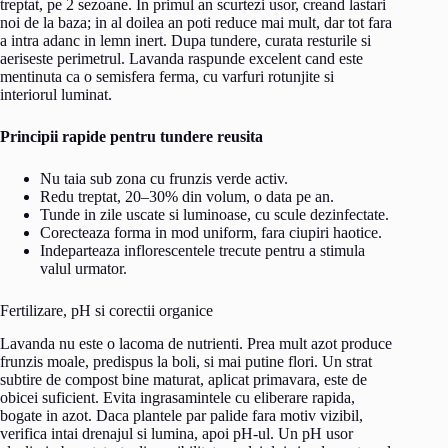
treptat, pe 2 sezoane. In primul an scurtezi usor, creand lastari
noi de la baza; in al doilea an poti reduce mai mult, dar tot fara
a intra adanc in lemn inert. Dupa tundere, curata resturile si
aeriseste perimetrul. Lavanda raspunde excelent cand este
mentinuta ca o semisfera ferma, cu varfuri rotunjite si
interiorul luminat.
Principii rapide pentru tundere reusita
Nu taia sub zona cu frunzis verde activ.
Redu treptat, 20–30% din volum, o data pe an.
Tunde in zile uscate si luminoase, cu scule dezinfectate.
Corecteaza forma in mod uniform, fara ciupiri haotice.
Indeparteaza inflorescentele trecute pentru a stimula
valul urmator.
Fertilizare, pH si corectii organice
Lavanda nu este o lacoma de nutrienti. Prea mult azot produce
frunzis moale, predispus la boli, si mai putine flori. Un strat
subtire de compost bine maturat, aplicat primavara, este de
obicei suficient. Evita ingrasamintele cu eliberare rapida,
bogate in azot. Daca plantele par palide fara motiv vizibil,
verifica intai drenajul si lumina, apoi pH-ul. Un pH usor