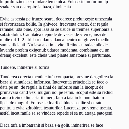
in profunzime cer o udare temeinica. Foloseste un furtun tip
soaker sau o stropire la baza, dimineata.
Evita aspersia pe frunze seara, deoarece prelungește umezeala
si favorizeaza bolile. In ghivece, frecventa creste, dar regula
ramane: uda bine, apoi lasa sa se usuce in treimea superioara a
substratului. Cantitatea depinde de vas si de vreme, insa de
multe ori 1–2 litri la o udare adanca pentru un ghiveci mediu
sunt suficienti. Nu lasa apa in tavite. Retine ca radacinile de
lavanda prefera oxigenul; udarea moderata, combinata cu un
drenaj excelent, este cheia unei plante sanatoase si parfumate.
Tundere, intinerire si forma
Tunderea corecta mentine tufa compacta, previne dezgolirea la
baza si stimuleaza inflorirea. Interventia principala se face o
data pe an, de regula la final de inflorire sau la inceput de
primavara cand vezi muguri noi pe lemn. Scopul este sa reduci
cam o treime din lastarii tineri, fara a taia in lemnul batran
lipsit de muguri. Foloseste foarfeci bine ascutite si curate
pentru a evita zdrobirea tesuturilor. Lucreaza pe vreme uscata,
astfel incat ranile sa se vindece repede si sa nu atraga patogeni.
Daca tufa a imbatranit si baza s-a golit, intinerirea se face