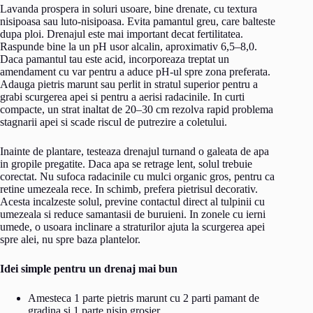
Lavanda prospera in soluri usoare, bine drenate, cu textura
nisipoasa sau luto-nisipoasa. Evita pamantul greu, care balteste
dupa ploi. Drenajul este mai important decat fertilitatea.
Raspunde bine la un pH usor alcalin, aproximativ 6,5–8,0.
Daca pamantul tau este acid, incorporeaza treptat un
amendament cu var pentru a aduce pH-ul spre zona preferata.
Adauga pietris marunt sau perlit in stratul superior pentru a
grabi scurgerea apei si pentru a aerisi radacinile. In curti
compacte, un strat inaltat de 20–30 cm rezolva rapid problema
stagnarii apei si scade riscul de putrezire a coletului.
Inainte de plantare, testeaza drenajul turnand o galeata de apa
in gropile pregatite. Daca apa se retrage lent, solul trebuie
corectat. Nu sufoca radacinile cu mulci organic gros, pentru ca
retine umezeala rece. In schimb, prefera pietrisul decorativ.
Acesta incalzeste solul, previne contactul direct al tulpinii cu
umezeala si reduce samantasii de buruieni. In zonele cu ierni
umede, o usoara inclinare a straturilor ajuta la scurgerea apei
spre alei, nu spre baza plantelor.
Idei simple pentru un drenaj mai bun
Amesteca 1 parte pietris marunt cu 2 parti pamant de
gradina si 1 parte nisip grosier.