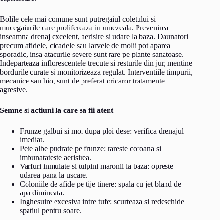
Bolile cele mai comune sunt putregaiul coletului si
mucegaiurile care prolifereaza in umezeala. Prevenirea
inseamna drenaj excelent, aerisire si udare la baza. Daunatori
precum afidele, cicadele sau larvele de molii pot aparea
sporadic, insa atacurile severe sunt rare pe plante sanatoase.
Indeparteaza inflorescentele trecute si resturile din jur, mentine
bordurile curate si monitorizeaza regulat. Interventiile timpurii,
mecanice sau bio, sunt de preferat oricaror tratamente
agresive.
Semne si actiuni la care sa fii atent
Frunze galbui si moi dupa ploi dese: verifica drenajul
imediat.
Pete albe pudrate pe frunze: rareste coroana si
imbunatateste aerisirea.
Varfuri inmuiate si tulpini maronii la baza: opreste
udarea pana la uscare.
Coloniile de afide pe tije tinere: spala cu jet bland de
apa dimineata.
Inghesuire excesiva intre tufe: scurteaza si redeschide
spatiul pentru soare.