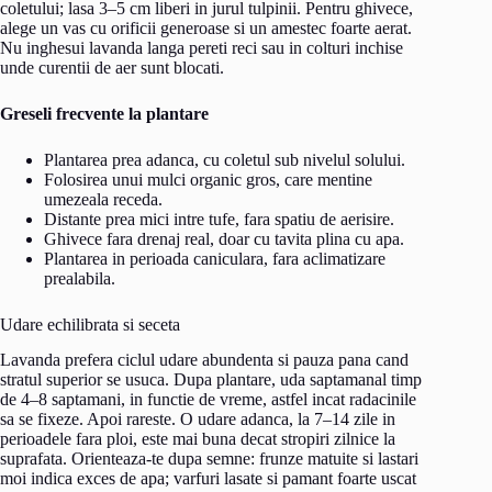
coletului; lasa 3–5 cm liberi in jurul tulpinii. Pentru ghivece,
alege un vas cu orificii generoase si un amestec foarte aerat.
Nu inghesui lavanda langa pereti reci sau in colturi inchise
unde curentii de aer sunt blocati.
Greseli frecvente la plantare
Plantarea prea adanca, cu coletul sub nivelul solului.
Folosirea unui mulci organic gros, care mentine
umezeala receda.
Distante prea mici intre tufe, fara spatiu de aerisire.
Ghivece fara drenaj real, doar cu tavita plina cu apa.
Plantarea in perioada caniculara, fara aclimatizare
prealabila.
Udare echilibrata si seceta
Lavanda prefera ciclul udare abundenta si pauza pana cand
stratul superior se usuca. Dupa plantare, uda saptamanal timp
de 4–8 saptamani, in functie de vreme, astfel incat radacinile
sa se fixeze. Apoi rareste. O udare adanca, la 7–14 zile in
perioadele fara ploi, este mai buna decat stropiri zilnice la
suprafata. Orienteaza-te dupa semne: frunze matuite si lastari
moi indica exces de apa; varfuri lasate si pamant foarte uscat