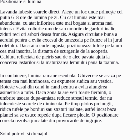
Pozitionare si lumina
Lavanda iubeste soarele direct. Alege un loc unde primește cel
putin 6–8 ore de lumina pe zi. Cu cat lumina este mai
abundenta, cu atat inflorirea este mai bogata si aroma mai
intensa. Evita colturile umede sau umbrite de garduri inalte,
ziduri reci ori arbori deasa frunzis. Asigura circulatie buna a
aerului pentru a evita excesul de umezeala pe frunze si in jurul
coletului. Daca ai o curte ingusta, pozitioneaza tufele pe latura
cea mai insorita, la distanta de scurgerile de la acoperis.
Caldura reflectata de pietris sau de o alee pavata ajuta la
coacerea lastarilor si la maturizarea lemnului pana la toamna.
In containere, lumina ramane esentiala. Ghivecele se asaza pe
terasa cea mai luminoasa, cu expunere sudica sau vestica.
Roteste vasul din cand in cand pentru a evita alungirea
asimetrica a tufei. Daca zona ta are veri foarte fierbinti, o
umbrire usoara dupa-amiaza reduce stresul termic, dar nu
inlocuieste soarele de dimineata. Pe timp ploios prelungit,
ridica tufele pe borduri sau straturi inaltate, astfel incat baza
plantei sa se usuce repede dupa fiecare ploaie. O pozitionare
corecta rezolva jumatate din provocarile de ingrijire.
Solul potrivit si drenajul