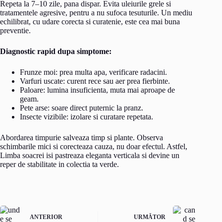
Repeta la 7–10 zile, pana dispar. Evita uleiurile grele si
tratamentele agresive, pentru a nu sufoca tesuturile. Un mediu
echilibrat, cu udare corecta si curatenie, este cea mai buna
preventie.
Diagnostic rapid dupa simptome:
Frunze moi: prea multa apa, verificare radacini.
Varfuri uscate: curent rece sau aer prea fierbinte.
Paloare: lumina insuficienta, muta mai aproape de
geam.
Pete arse: soare direct puternic la pranz.
Insecte vizibile: izolare si curatare repetata.
Abordarea timpurie salveaza timp si plante. Observa
schimbarile mici si corecteaza cauza, nu doar efectul. Astfel,
Limba soacrei isi pastreaza eleganta verticala si devine un
reper de stabilitate in colectia ta verde.
ANTERIOR
URMĂTOR