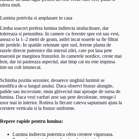
ofera mult.
Lumina potrivita si amplasare in casa
Limba soacrei prefera lumina indirecta stralucitoare, dar
tolereaza si penumbra. In camere cu ferestre spre est sau vest,
aseaz-o la 1–2 metri de geam, astfel incat soarele sa fie filtrat
de perdele. In spatiile orientate spre sud, fereste planta de
razele directe puternice din miezul zilei, care pot lasa pete
maronii pe marginea frunzelor. In camerele nordice, creste mai
lent, dar isi pastreaza aspectul, atat timp cat nu este impinsa
intr-un colt intunecat.
Schimba pozitia sezonier, deoarece unghiul luminii se
modifica de-a lungul anului. Daca observi frunze alungite,
palide sau incovoiate, muta ghiveciul mai aproape de sursa de
lumina. Daca vezi varfuri arse sau pete decolorate, retrage-l
usor mai in interior. Rotirea la fiecare cateva saptamani ajuta la
crestere verticala si la frunze uniforme.
Repere rapide pentru lumina:
Lumina indirecta puternica ofera crestere viguroasa.