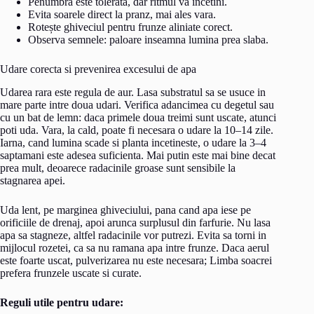
Penumbra este tolerata, dar ritmul va incetini.
Evita soarele direct la pranz, mai ales vara.
Rotește ghiveciul pentru frunze aliniate corect.
Observa semnele: paloare inseamna lumina prea slaba.
Udare corecta si prevenirea excesului de apa
Udarea rara este regula de aur. Lasa substratul sa se usuce in
mare parte intre doua udari. Verifica adancimea cu degetul sau
cu un bat de lemn: daca primele doua treimi sunt uscate, atunci
poti uda. Vara, la cald, poate fi necesara o udare la 10–14 zile.
Iarna, cand lumina scade si planta incetineste, o udare la 3–4
saptamani este adesea suficienta. Mai putin este mai bine decat
prea mult, deoarece radacinile groase sunt sensibile la
stagnarea apei.
Uda lent, pe marginea ghiveciului, pana cand apa iese pe
orificiile de drenaj, apoi arunca surplusul din farfurie. Nu lasa
apa sa stagneze, altfel radacinile vor putrezi. Evita sa torni in
mijlocul rozetei, ca sa nu ramana apa intre frunze. Daca aerul
este foarte uscat, pulverizarea nu este necesara; Limba soacrei
prefera frunzele uscate si curate.
Reguli utile pentru udare: