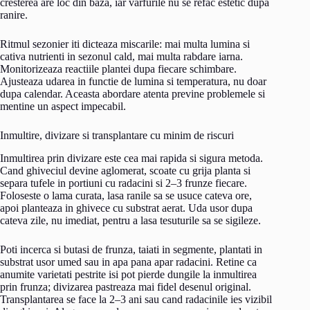
cresterea are loc din baza, iar varfurile nu se refac estetic dupa
ranire.
Ritmul sezonier iti dicteaza miscarile: mai multa lumina si
cativa nutrienti in sezonul cald, mai multa rabdare iarna.
Monitorizeaza reactiile plantei dupa fiecare schimbare.
Ajusteaza udarea in functie de lumina si temperatura, nu doar
dupa calendar. Aceasta abordare atenta previne problemele si
mentine un aspect impecabil.
Inmultire, divizare si transplantare cu minim de riscuri
Inmultirea prin divizare este cea mai rapida si sigura metoda.
Cand ghiveciul devine aglomerat, scoate cu grija planta si
separa tufele in portiuni cu radacini si 2–3 frunze fiecare.
Foloseste o lama curata, lasa ranile sa se usuce cateva ore,
apoi planteaza in ghivece cu substrat aerat. Uda usor dupa
cateva zile, nu imediat, pentru a lasa tesuturile sa se sigileze.
Poti incerca si butasi de frunza, taiati in segmente, plantati in
substrat usor umed sau in apa pana apar radacini. Retine ca
anumite varietati pestrite isi pot pierde dungile la inmultirea
prin frunza; divizarea pastreaza mai fidel desenul original.
Transplantarea se face la 2–3 ani sau cand radacinile ies vizibil