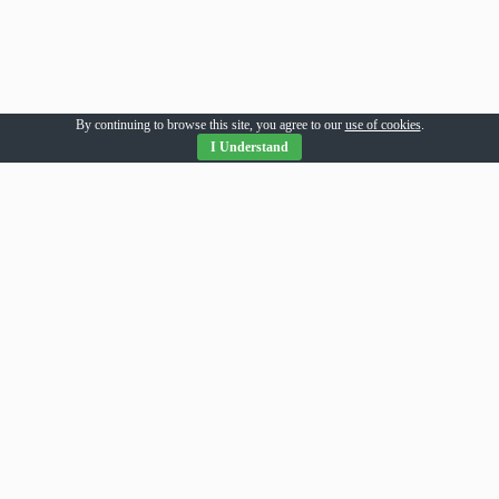
By continuing to browse this site, you agree to our
use of cookies
.
I Understand
Parteneri Romania
addesigns
agri-news
alil
allpress
allsport
amsonline
arhivarul
arthitecture
averea
balaur
bebeloo