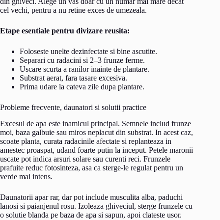
din ghiveci. Alege un vas doar cu un numar mai mare decat
cel vechi, pentru a nu retine exces de umezeala.
Etape esentiale pentru divizare reusita:
Foloseste unelte dezinfectate si bine ascutite.
Separari cu radacini si 2–3 frunze ferme.
Uscare scurta a ranilor inainte de plantare.
Substrat aerat, fara tasare excesiva.
Prima udare la cateva zile dupa plantare.
Probleme frecvente, daunatori si solutii practice
Excesul de apa este inamicul principal. Semnele includ frunze
moi, baza galbuie sau miros neplacut din substrat. In acest caz,
scoate planta, curata radacinile afectate si replanteaza in
amestec proaspat, udand foarte putin la inceput. Petele maronii
uscate pot indica arsuri solare sau curenti reci. Frunzele
prafuite reduc fotosinteza, asa ca sterge-le regulat pentru un
verde mai intens.
Daunatorii apar rar, dar pot include musculita alba, paduchi
lanosi si paianjenul rosu. Izoleaza ghiveciul, sterge frunzele cu
o solutie blanda pe baza de apa si sapun, apoi clateste usor.