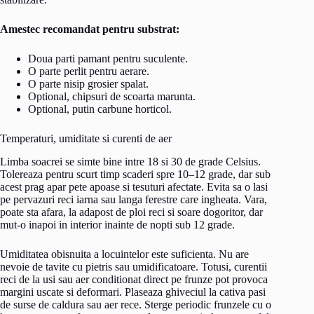
Amestec recomandat pentru substrat:
Doua parti pamant pentru suculente.
O parte perlit pentru aerare.
O parte nisip grosier spalat.
Optional, chipsuri de scoarta marunta.
Optional, putin carbune horticol.
Temperaturi, umiditate si curenti de aer
Limba soacrei se simte bine intre 18 si 30 de grade Celsius.
Tolereaza pentru scurt timp scaderi spre 10–12 grade, dar sub
acest prag apar pete apoase si tesuturi afectate. Evita sa o lasi
pe pervazuri reci iarna sau langa ferestre care ingheata. Vara,
poate sta afara, la adapost de ploi reci si soare dogoritor, dar
mut-o inapoi in interior inainte de nopti sub 12 grade.
Umiditatea obisnuita a locuintelor este suficienta. Nu are
nevoie de tavite cu pietris sau umidificatoare. Totusi, curentii
reci de la usi sau aer conditionat direct pe frunze pot provoca
margini uscate si deformari. Plaseaza ghiveciul la cativa pasi
de surse de caldura sau aer rece. Sterge periodic frunzele cu o