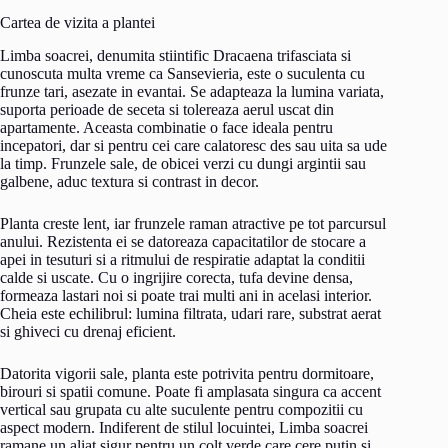
Cartea de vizita a plantei
Limba soacrei, denumita stiintific Dracaena trifasciata si
cunoscuta multa vreme ca Sansevieria, este o suculenta cu
frunze tari, asezate in evantai. Se adapteaza la lumina variata,
suporta perioade de seceta si tolereaza aerul uscat din
apartamente. Aceasta combinatie o face ideala pentru
incepatori, dar si pentru cei care calatoresc des sau uita sa ude
la timp. Frunzele sale, de obicei verzi cu dungi argintii sau
galbene, aduc textura si contrast in decor.
Planta creste lent, iar frunzele raman atractive pe tot parcursul
anului. Rezistenta ei se datoreaza capacitatilor de stocare a
apei in tesuturi si a ritmului de respiratie adaptat la conditii
calde si uscate. Cu o ingrijire corecta, tufa devine densa,
formeaza lastari noi si poate trai multi ani in acelasi interior.
Cheia este echilibrul: lumina filtrata, udari rare, substrat aerat
si ghiveci cu drenaj eficient.
Datorita vigorii sale, planta este potrivita pentru dormitoare,
birouri si spatii comune. Poate fi amplasata singura ca accent
vertical sau grupata cu alte suculente pentru compozitii cu
aspect modern. Indiferent de stilul locuintei, Limba soacrei
ramane un aliat sigur pentru un colt verde care cere putin si