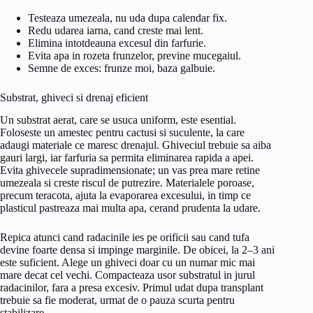
Testeaza umezeala, nu uda dupa calendar fix.
Redu udarea iarna, cand creste mai lent.
Elimina intotdeauna excesul din farfurie.
Evita apa in rozeta frunzelor, previne mucegaiul.
Semne de exces: frunze moi, baza galbuie.
Substrat, ghiveci si drenaj eficient
Un substrat aerat, care se usuca uniform, este esential.
Foloseste un amestec pentru cactusi si suculente, la care
adaugi materiale ce maresc drenajul. Ghiveciul trebuie sa aiba
gauri largi, iar farfuria sa permita eliminarea rapida a apei.
Evita ghivecele supradimensionate; un vas prea mare retine
umezeala si creste riscul de putrezire. Materialele poroase,
precum teracota, ajuta la evaporarea excesului, in timp ce
plasticul pastreaza mai multa apa, cerand prudenta la udare.
Repica atunci cand radacinile ies pe orificii sau cand tufa
devine foarte densa si impinge marginile. De obicei, la 2–3 ani
este suficient. Alege un ghiveci doar cu un numar mic mai
mare decat cel vechi. Compacteaza usor substratul in jurul
radacinilor, fara a presa excesiv. Primul udat dupa transplant
trebuie sa fie moderat, urmat de o pauza scurta pentru
stabilizare.