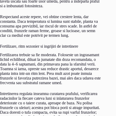
laveta uscata sau foarte usor umeda, pentru a indeparta praful
si a imbunatati fotosinteza.
Respectand aceste repere, vei obtine crestere lenta, dar
constanta. Daca temperatura si lumina sunt stabile, planta va
consuma apa previzibil, iar riscul de stres scade. In astfel de
conditii, frunzele raman ferme, groase si lucioase, un semn
clar ca mediul este potrivit pe termen lung.
Fertilizare, ritm sezonier si ingrijiri de intretinere
Fertilizarea trebuie sa fie moderata. Foloseste un ingrasamant
lichid echilibrat, diluat la jumatate din doza recomandata, o
data la 4–6 saptamani, din primavara pana la sfarsitul verii.
Toamna si iarna, opreste sau reduce drastic aportul, deoarece
planta intra intr-un ritm lent. Prea mult azot poate inmuia
frunzele si favoriza putrezirea bazei, mai ales daca udarea este
frecventa sau substratul ramane umed.
Intretinerea regulata inseamna curatarea prafului, verificarea
radacinilor la fiecare cateva luni si inlaturarea frunzelor
deteriorate cu o taiere curata, aproape de baza. Nu polisa
frunzele cu uleiuri; acestea pot bloca porii si atrage impuritati.
Daca doresti o tufa compacta, evita sa rupi varful frunzelor;