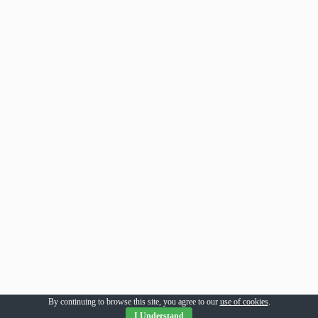
By continuing to browse this site, you agree to our
use of cookies
.
I Understand