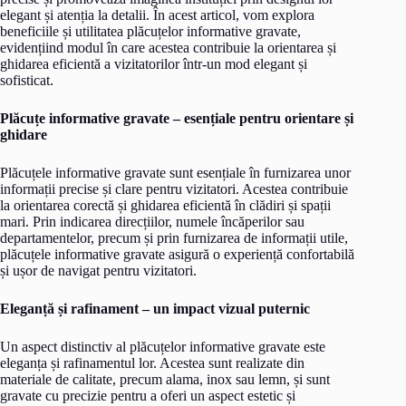
elegant și atenția la detalii. În acest articol, vom explora
beneficiile și utilitatea plăcuțelor informative gravate,
evidențiind modul în care acestea contribuie la orientarea și
ghidarea eficientă a vizitatorilor într-un mod elegant și
sofisticat.
Plăcuțe informative gravate – esențiale pentru orientare și
ghidare
Plăcuțele informative gravate sunt esențiale în furnizarea unor
informații precise și clare pentru vizitatori. Acestea contribuie
la orientarea corectă și ghidarea eficientă în clădiri și spații
mari. Prin indicarea direcțiilor, numele încăperilor sau
departamentelor, precum și prin furnizarea de informații utile,
plăcuțele informative gravate asigură o experiență confortabilă
și ușor de navigat pentru vizitatori.
Eleganță și rafinament – un impact vizual puternic
Un aspect distinctiv al plăcuțelor informative gravate este
eleganța și rafinamentul lor. Acestea sunt realizate din
materiale de calitate, precum alama, inox sau lemn, și sunt
gravate cu precizie pentru a oferi un aspect estetic și