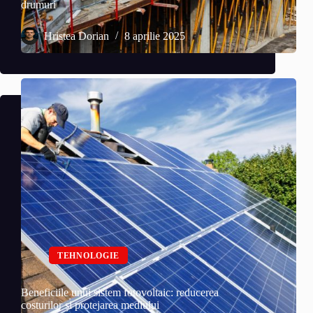
drumuri
Hristea Dorian
8 aprilie 2025
TEHNOLOGIE
Beneficiile unui sistem fotovoltaic: reducerea
costurilor și protejarea mediului