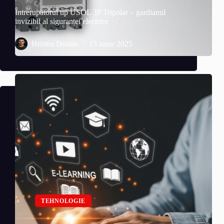
Întrerupătorul tip USOL 3P Tripolar – gardianul
invizibil al siguranței electrice
Hristea Dorian
13 iunie 2025
TEHNOLOGIE