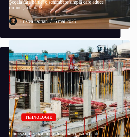
Școala fără hârtie: o schimbare simplă care aduce
ordine și claritate
Hristea Dorian
6 mai 2025
TEHNOLOGIE
Cum se utilizează piloții forați în construcția de