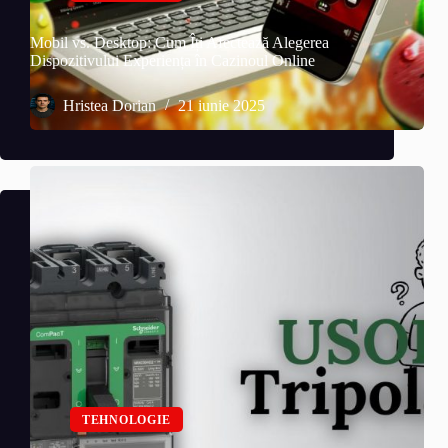
Mobil vs. Desktop: Cum Îți Afectează Alegerea
Dispozitivului Experiența în Cazinoul Online
Hristea Dorian
21 iunie 2025
TEHNOLOGIE