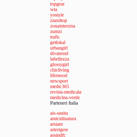
topgear
wta
yostyle
ziarultop
zonainterzisa
zumzi
trafic
getlokal
urbangirl
divatrend
labellezza
glossygirl
chicliving
lifemood
newsport
medic365
revista-medicala
medicina-verde
Parteneri Italia
ais-sanita
amicidinatura
arsiam
arterigere
assindfc