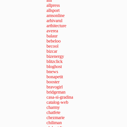
alil
allpress
allsport
amsonline
arhivarul
arthitecture
averea
balaur
bebeloo
becool
bizcar
bizenergy
blitzclick
bloghost
bnews
bonapetit
booster
bravogirl
bridgeman
casa-si-gradina
catalog-web
charmy
chatfete
chezmarie
chiliman