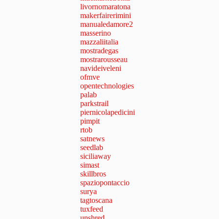
livornomaratona
makerfairerimini
manualedamore2
masserino
mazzaliitalia
mostradegas
mostrarousseau
navideiveleni
ofmve
opentechnologies
palab
parkstrail
piernicolapedicini
pimpit
rtob
satnews
seedlab
siciliaway
simast
skillbros
spaziopontaccio
surya
tagtoscana
tuxfeed
unshred