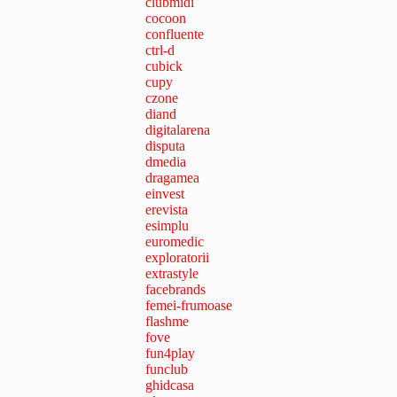
clubmidi
cocoon
confluente
ctrl-d
cubick
cupy
czone
diand
digitalarena
disputa
dmedia
dragamea
einvest
erevista
esimplu
euromedic
exploratorii
extrastyle
facebrands
femei-frumoase
flashme
fove
fun4play
funclub
ghidcasa