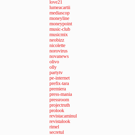
love21
lumeacartii
mediascop
moneyline
moneypoint
music-club
musicmix
neobizz
nicolette
norovirus
novanews
olivo
olly
partytv
pe-internet
prefix-tara
premiera
press-mania
pressroom
projectruth
prolook
revistacaminul
revistalook
rimel
secretul