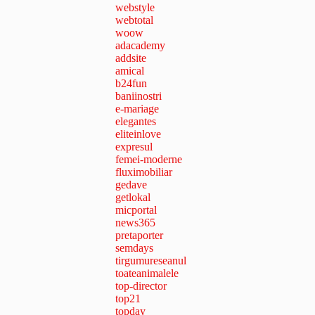
webstyle
webtotal
woow
adacademy
addsite
amical
b24fun
baniinostri
e-mariage
elegantes
eliteinlove
expresul
femei-moderne
fluximobiliar
gedave
getlokal
micportal
news365
pretaporter
semdays
tirgumureseanul
toateanimalele
top-director
top21
topday