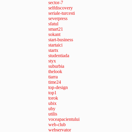
sector-7
selfdiscovery
seriale-turcesti
severpress
sfatul
smart21
sokant
start-business
startaici
startx
studentiada
styx
suburbia
thelook
tiarra
time24
top-design
top1
torok
ubix
uby
utilis
voceapacientului
web-club
webservator