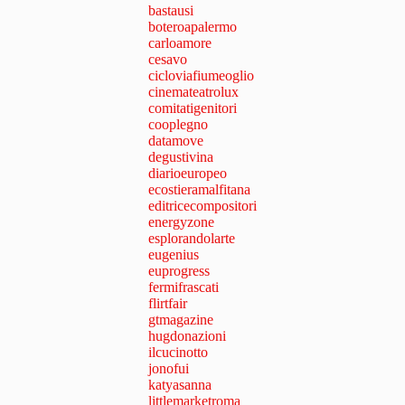
bastausi
boteroapalermo
carloamore
cesavo
cicloviafiumeoglio
cinemateatrolux
comitatigenitori
cooplegno
datamove
degustivina
diarioeuropeo
ecostieramalfitana
editricecompositori
energyzone
esplorandolarte
eugenius
euprogress
fermifrascati
flirtfair
gtmagazine
hugdonazioni
ilcucinotto
jonofui
katyasanna
littlemarketroma