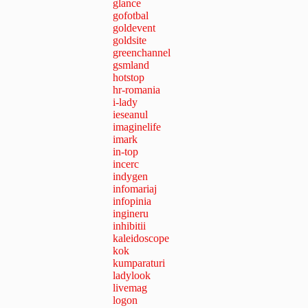
glance
gofotbal
goldevent
goldsite
greenchannel
gsmland
hotstop
hr-romania
i-lady
ieseanul
imaginelife
imark
in-top
incerc
indygen
infomariaj
infopinia
ingineru
inhibitii
kaleidoscope
kok
kumparaturi
ladylook
livemag
logon