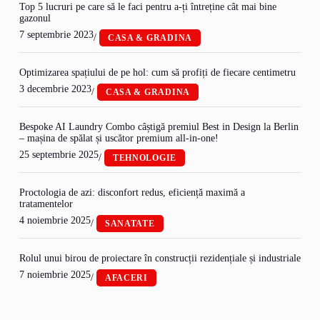
Top 5 lucruri pe care să le faci pentru a-ți întreține cât mai bine
gazonul
7 septembrie 2023
/
CASA & GRADINA
Optimizarea spațiului de pe hol: cum să profiți de fiecare centimetru
3 decembrie 2023
/
CASA & GRADINA
Bespoke AI Laundry Combo câștigă premiul Best in Design la Berlin
– mașina de spălat și uscător premium all-in-one!
25 septembrie 2025
/
TEHNOLOGIE
Proctologia de azi: disconfort redus, eficiență maximă a
tratamentelor
4 noiembrie 2025
/
SANATATE
Rolul unui birou de proiectare în construcții rezidențiale și industriale
7 noiembrie 2025
/
AFACERI