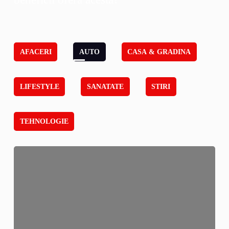
AFACERI
AUTO
CASA & GRADINA
LIFESTYLE
SANATATE
STIRI
TEHNOLOGIE