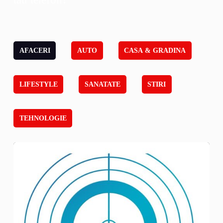
AFACERI
AUTO
CASA & GRADINA
LIFESTYLE
SANATATE
STIRI
TEHNOLOGIE