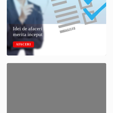
Idei de afaceri la tara cu 5000 de euro: ce
merita inceput
AFACERI