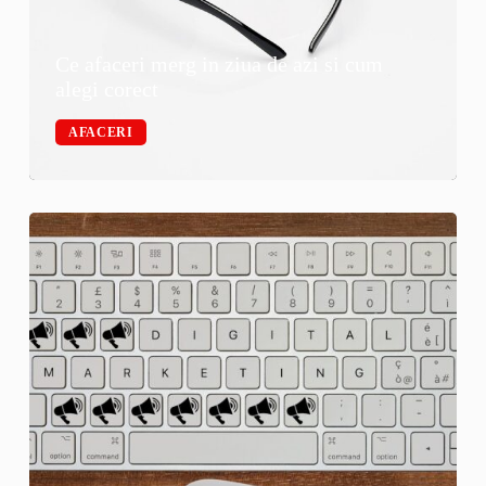
Ce afaceri merg in ziua de azi si cum
alegi corect
AFACERI