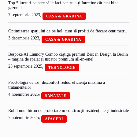
Top 5 lucruri pe care să le faci pentru a-ți întreține cât mai bine
gazonul
7 septembrie 2023
/
CASA & GRADINA
Optimizarea spațiului de pe hol: cum să profiți de fiecare centimetru
3 decembrie 2023
/
CASA & GRADINA
Bespoke AI Laundry Combo câștigă premiul Best in Design la Berlin
– mașina de spălat și uscător premium all-in-one!
25 septembrie 2025
/
TEHNOLOGIE
Proctologia de azi: disconfort redus, eficiență maximă a
tratamentelor
4 noiembrie 2025
/
SANATATE
Rolul unui birou de proiectare în construcții rezidențiale și industriale
7 noiembrie 2025
/
AFACERI