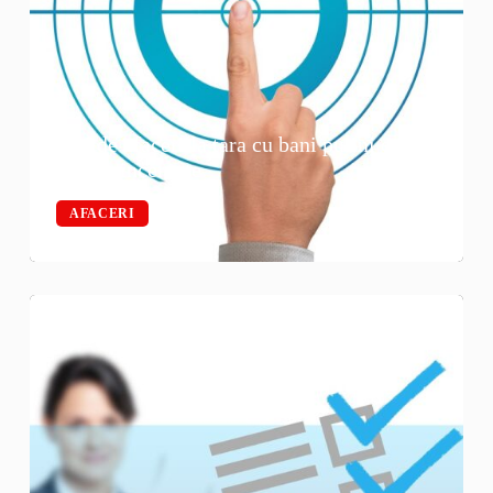
Idei de afaceri la tara cu bani putini care
merita incercate
AFACERI