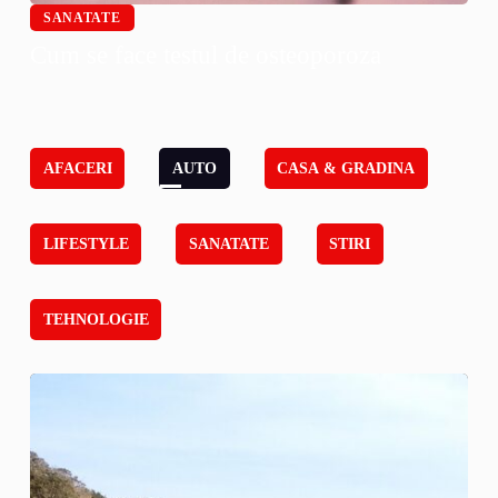
SANATATE
Cum se face testul de osteoporoza
AFACERI
AUTO
CASA & GRADINA
LIFESTYLE
SANATATE
STIRI
TEHNOLOGIE