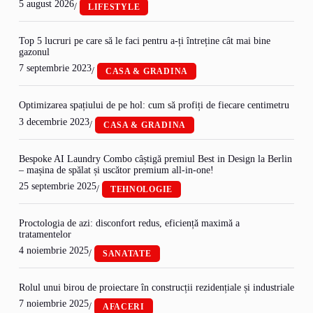
5 august 2026
/
LIFESTYLE
Top 5 lucruri pe care să le faci pentru a-ți întreține cât mai bine
gazonul
7 septembrie 2023
/
CASA & GRADINA
Optimizarea spațiului de pe hol: cum să profiți de fiecare centimetru
3 decembrie 2023
/
CASA & GRADINA
Bespoke AI Laundry Combo câștigă premiul Best in Design la Berlin
– mașina de spălat și uscător premium all-in-one!
25 septembrie 2025
/
TEHNOLOGIE
Proctologia de azi: disconfort redus, eficiență maximă a
tratamentelor
4 noiembrie 2025
/
SANATATE
Rolul unui birou de proiectare în construcții rezidențiale și industriale
7 noiembrie 2025
/
AFACERI