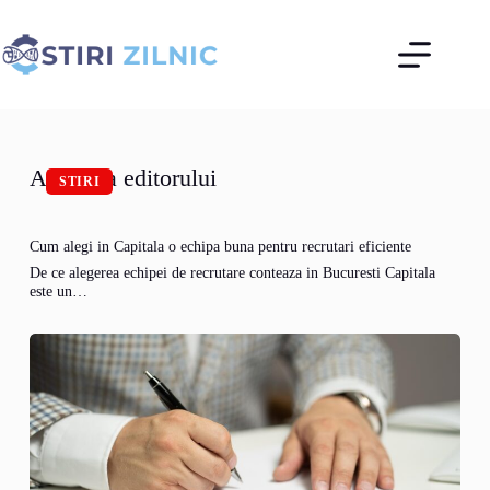
Sari
la
conținut
Alegerea editorului
STIRI
Cum alegi in Capitala o echipa buna pentru recrutari eficiente
De ce alegerea echipei de recrutare conteaza in Bucuresti Capitala
este un…