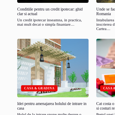
Conditiile pentru un credit ipotecar: ghid
Unde se fac
clar si actual
Romania
Un credit ipotecar inseamna, in practica,
Intabularea
mai mult decat o simpla finantare…
inscrierea d
Cartea…
CASA & GRADINA
CASA 
Idei pentru amenajarea holului de intrare in
Cat costa o
casa
si costuri re
Holul de la intrare spune multe despre o
Pretul unei