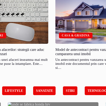
RI
CASA & GRADINA
afacerilor: strategii care aduc
Model de antecontract pentru van
anzari
cumpararea unui imobil
 unei afaceri inseamna mai mult
Un antecontract pentru vanzarea 
me puse la intamplare. Este…
imobil este documentul prin care 
si…
LIFESTYLE
SANATATE
STIRI
TEHNOLOG