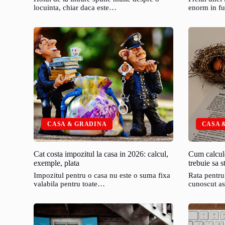
locuinta, chiar daca este…
enorm in fu
CASA & GRADINA
CASA 
Cat costa impozitul la casa in 2026: calcul,
Cum calcule
exemple, plata
trebuie sa st
Impozitul pentru o casa nu este o suma fixa
Rata pentru
valabila pentru toate…
cunoscut a