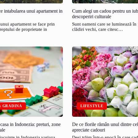
e intabularea unui apartament in
Cum alegi un cadou pentru un iub
descoperiri culturale
 unui apartament se face prin
Sunt oameni care se luminează în 
reptului de proprietate in
clădiri vechi, care citesc…
& GRADINA
LIFESTYLE
 casa in Indonezia: preturi, zone
De ce florile rămân unul dintre ce
ale
apreciate cadouri
 locuinte in Indonezia variaza
Deși trăim într-o epocă în care ca