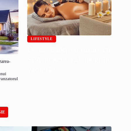
LIFESTYLE
De ce să alegi o cazare cu
SPA atunci când mergi în
zarea-
vacanță?
unui
vanzatorul
IE