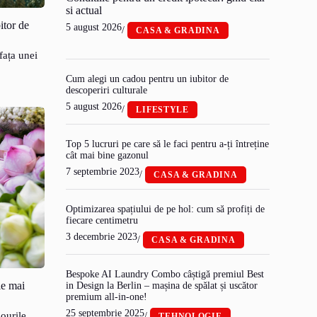
si actual
itor de
5 august 2026
/
CASA & GRADINA
fața unei
Cum alegi un cadou pentru un iubitor de
descoperiri culturale
5 august 2026
/
LIFESTYLE
Top 5 lucruri pe care să le faci pentru a-ți întreține
cât mai bine gazonul
7 septembrie 2023
/
CASA & GRADINA
Optimizarea spațiului de pe hol: cum să profiți de
fiecare centimetru
3 decembrie 2023
/
CASA & GRADINA
Bespoke AI Laundry Combo câștigă premiul Best
le mai
in Design la Berlin – mașina de spălat și uscător
premium all-in-one!
25 septembrie 2025
dourile
/
TEHNOLOGIE