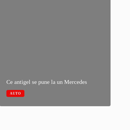
Cat c
Ce antigel se pune la un Mercedes
zone 
AUTO
CAS