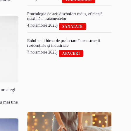
Proctologia de azi: disconfort redus, eficiență
maximă a tratamentelor
4 noiembrie 2025
/
SANATATE
Rolul unui birou de proiectare în construcții
rezidențiale și industriale
7 noiembrie 2025
/
AFACERI
cum alegi
u mai tine