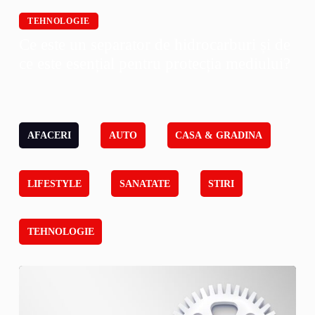
TEHNOLOGIE
Ce este un separator de hidrocarburi și de
ce este esențial pentru protecția mediului?
AFACERI
AUTO
CASA & GRADINA
LIFESTYLE
SANATATE
STIRI
TEHNOLOGIE