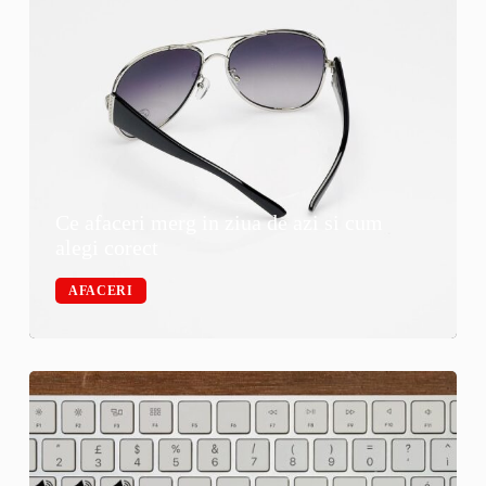
Ce afaceri merg in ziua de azi si cum
alegi corect
AFACERI