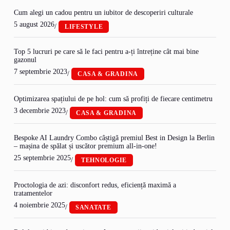
Cum alegi un cadou pentru un iubitor de descoperiri culturale
5 august 2026
/
LIFESTYLE
Top 5 lucruri pe care să le faci pentru a-ți întreține cât mai bine
gazonul
7 septembrie 2023
/
CASA & GRADINA
Optimizarea spațiului de pe hol: cum să profiți de fiecare centimetru
3 decembrie 2023
/
CASA & GRADINA
Bespoke AI Laundry Combo câștigă premiul Best in Design la Berlin
– mașina de spălat și uscător premium all-in-one!
25 septembrie 2025
/
TEHNOLOGIE
Proctologia de azi: disconfort redus, eficiență maximă a
tratamentelor
4 noiembrie 2025
/
SANATATE