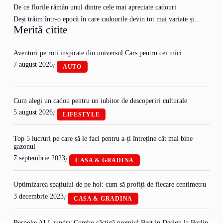
De ce florile rămân unul dintre cele mai apreciate cadouri
Deși trăim într-o epocă în care cadourile devin tot mai variate și…
Merită citite
Aventuri pe roti inspirate din universul Cars pentru cei mici
7 august 2026
/
AUTO
Cum alegi un cadou pentru un iubitor de descoperiri culturale
5 august 2026
/
LIFESTYLE
Top 5 lucruri pe care să le faci pentru a-ți întreține cât mai bine
gazonul
7 septembrie 2023
/
CASA & GRADINA
Optimizarea spațiului de pe hol: cum să profiți de fiecare centimetru
3 decembrie 2023
/
CASA & GRADINA
Bespoke AI Laundry Combo câștigă premiul Best in Design la Berlin