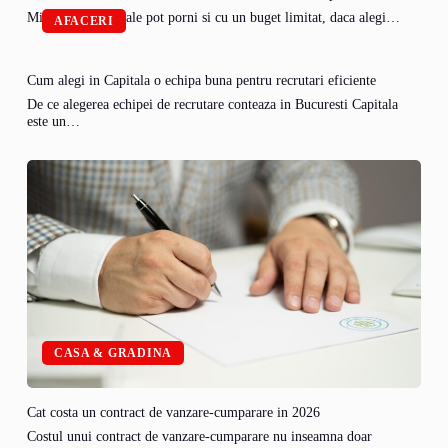
Micile afaceri rurale pot porni si cu un buget limitat, daca alegi…
AFACERI
Cum alegi in Capitala o echipa buna pentru recrutari eficiente
De ce alegerea echipei de recrutare conteaza in Bucuresti Capitala
este un…
CASA & GRADINA
Cat costa un contract de vanzare-cumparare in 2026
Costul unui contract de vanzare-cumparare nu inseamna doar