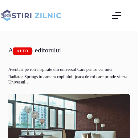
Sari
la
conținut
Alegerea editorului
AUTO
Aventuri pe roti inspirate din universul Cars pentru cei mici
Radiator Springs in camera copilului: joaca de rol care prinde viteza
Universul…