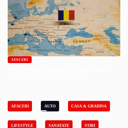
AFACERI
Redobândirea cetățeniei române pentru
etnicii din Moldova și Ucraina
AFACERI
AUTO
CASA & GRADINA
LIFESTYLE
SANATATE
STIRI