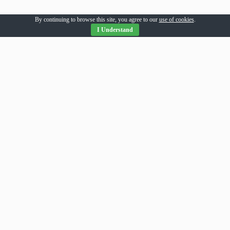
By continuing to browse this site, you agree to our
use of cookies
.
I Understand
Parteneri Romania
addesigns
agri-news
alil
allpress
allsport
amsonline
arhivarul
arthitecture
averea
balaur
bebeloo
becool
bizcar
bizenergy
blitzclick
bloghost