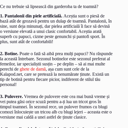
Ce nu trebuie să lipsească din garderoba ta de toamnă?
1. Pantalonii din piele artificială.
Aceștia sunt o piesă de
bază atât de grozavă pentru un dulap de toamnă. Pantalonii, în
sine, sunt deja minunați, dar pielea artificială îi face să devină
o versiune elevată a unui clasic confortabil. Aceștia arată
superb cu papuci, cizme peste genunchi și pantofi sport. În
plus, sunt atât de confortabili!
2. Botine.
Poate o fată să aibă prea mulți papuci? Nu răspunde
la această întrebare. Sezonul botinelor este sezonul preferat al
femeilor, iar specialiștii susțin – pe deplin – să ai mai multe
perechi de
ghete de damă
, așa cum sunt cele de la
Kalapod.net, care se pretează la nenumărate ținute. Există un
tip de botină pentru fiecare picior, indiferent de stilul tău
personal!
3. Pulovere.
Vremea de pulovere este cea mai bună vreme și
vei putea găsi orice scuză pentru a-ți lua un tricot gros în
timpul toamnei. În sezonul rece, un pulover frumos cu blugi
comozi înlocuiește un tricou alb cu blugi lejeri – aceasta este o
versiune mai caldă a unei astfel de ținute clasice.