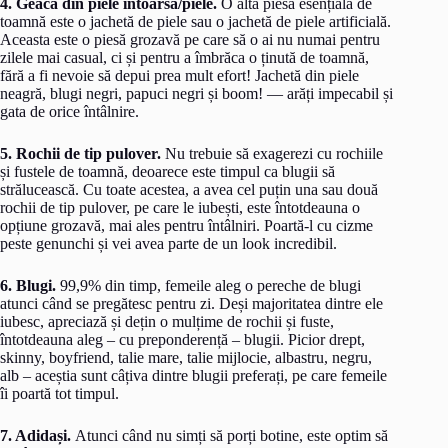
4. Geaca din piele întoarsă/piele.
O altă piesă esențială de
toamnă este o jachetă de piele sau o jachetă de piele artificială.
Aceasta este o piesă grozavă pe care să o ai nu numai pentru
zilele mai casual, ci și pentru a îmbrăca o ținută de toamnă,
fără a fi nevoie să depui prea mult efort! Jachetă din piele
neagră, blugi negri, papuci negri și boom! — arăți impecabil și
gata de orice întâlnire.
5. Rochii de tip pulover.
Nu trebuie să exagerezi cu rochiile
și fustele de toamnă, deoarece este timpul ca blugii să
strălucească. Cu toate acestea, a avea cel puțin una sau două
rochii de tip pulover, pe care le iubești, este întotdeauna o
opțiune grozavă, mai ales pentru întâlniri. Poartă-l cu cizme
peste genunchi și vei avea parte de un look incredibil.
6. Blugi.
99,9% din timp, femeile aleg o pereche de blugi
atunci când se pregătesc pentru zi. Deși majoritatea dintre ele
iubesc, apreciază și dețin o mulțime de rochii și fuste,
întotdeauna aleg – cu preponderență – blugii. Picior drept,
skinny, boyfriend, talie mare, talie mijlocie, albastru, negru,
alb – aceștia sunt câțiva dintre blugii preferați, pe care femeile
îi poartă tot timpul.
7. Adidași.
Atunci când nu simți să porți botine, este optim să