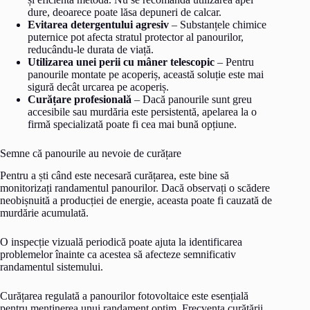
dure, deoarece poate lăsa depuneri de calcar.
Evitarea detergentului agresiv
– Substanțele chimice
puternice pot afecta stratul protector al panourilor,
reducându-le durata de viață.
Utilizarea unei perii cu mâner telescopic
– Pentru
panourile montate pe acoperiș, această soluție este mai
sigură decât urcarea pe acoperiș.
Curățare profesională
– Dacă panourile sunt greu
accesibile sau murdăria este persistentă, apelarea la o
firmă specializată poate fi cea mai bună opțiune.
Semne că panourile au nevoie de curățare
Pentru a ști când este necesară curățarea, este bine să
monitorizați randamentul panourilor. Dacă observați o scădere
neobișnuită a producției de energie, aceasta poate fi cauzată de
murdărie acumulată.
O inspecție vizuală periodică poate ajuta la identificarea
problemelor înainte ca acestea să afecteze semnificativ
randamentul sistemului.
Curățarea regulată a panourilor fotovoltaice este esențială
pentru menținerea unui randament optim. Frecvența curățării