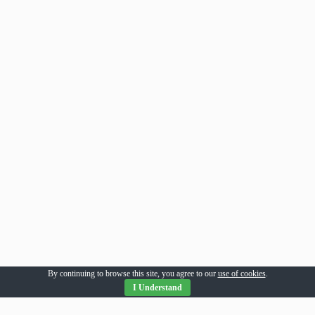
By continuing to browse this site, you agree to our
use of cookies
.
I Understand