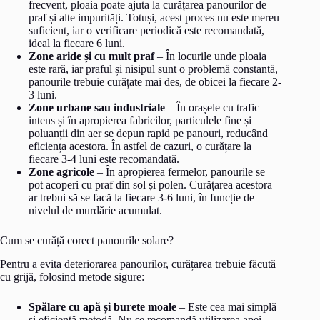
frecvent, ploaia poate ajuta la curățarea panourilor de
praf și alte impurități. Totuși, acest proces nu este mereu
suficient, iar o verificare periodică este recomandată,
ideal la fiecare 6 luni.
Zone aride și cu mult praf
– În locurile unde ploaia
este rară, iar praful și nisipul sunt o problemă constantă,
panourile trebuie curățate mai des, de obicei la fiecare 2-
3 luni.
Zone urbane sau industriale
– În orașele cu trafic
intens și în apropierea fabricilor, particulele fine și
poluanții din aer se depun rapid pe panouri, reducând
eficiența acestora. În astfel de cazuri, o curățare la
fiecare 3-4 luni este recomandată.
Zone agricole
– În apropierea fermelor, panourile se
pot acoperi cu praf din sol și polen. Curățarea acestora
ar trebui să se facă la fiecare 3-6 luni, în funcție de
nivelul de murdărie acumulat.
Cum se curăță corect panourile solare?
Pentru a evita deteriorarea panourilor, curățarea trebuie făcută
cu grijă, folosind metode sigure:
Spălare cu apă și burete moale
– Este cea mai simplă
și eficientă metodă. Nu se recomandă utilizarea apei