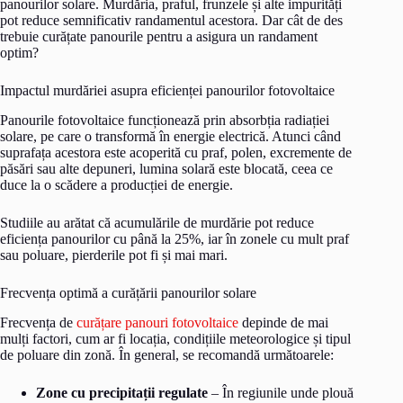
panourilor solare. Murdăria, praful, frunzele și alte impurități
pot reduce semnificativ randamentul acestora. Dar cât de des
trebuie curățate panourile pentru a asigura un randament
optim?
Impactul murdăriei asupra eficienței panourilor fotovoltaice
Panourile fotovoltaice funcționează prin absorbția radiației
solare, pe care o transformă în energie electrică. Atunci când
suprafața acestora este acoperită cu praf, polen, excremente de
păsări sau alte depuneri, lumina solară este blocată, ceea ce
duce la o scădere a producției de energie.
Studiile au arătat că acumulările de murdărie pot reduce
eficiența panourilor cu până la 25%, iar în zonele cu mult praf
sau poluare, pierderile pot fi și mai mari.
Frecvența optimă a curățării panourilor solare
Frecvența de
curățare panouri fotovoltaice
depinde de mai
mulți factori, cum ar fi locația, condițiile meteorologice și tipul
de poluare din zonă. În general, se recomandă următoarele:
Zone cu precipitații regulate
– În regiunile unde plouă