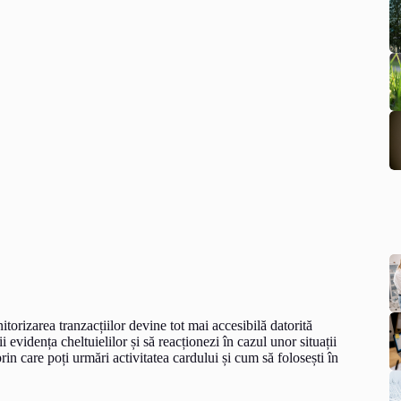
torizarea tranzacțiilor devine tot mai accesibilă datorită
ții evidența cheltuielilor și să reacționezi în cazul unor situații
in care poți urmări activitatea cardului și cum să folosești în