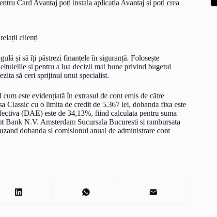
entru Card Avantaj poți instala aplicația Avantaj și poți crea
.
lații clienți
gulă și să îți păstrezi finanțele în siguranță. Folosește
cheltuielile și pentru a lua decizii mai bune privind bugetul
zita să ceri sprijinul unui specialist.
l cum este evidențiată în extrasul de cont emis de către
 Classic cu o limita de credit de 5.367 lei, dobanda fixa este
efectiva (DAE) este de 34,13%, fiind calculata pentru suma
ent Bank N.V. Amsterdam Sucursala Bucuresti si rambursata
incluzand dobanda si comisionul anual de administrare cont