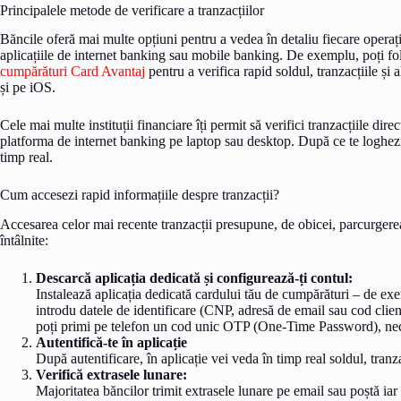
Principalele metode de verificare a tranzacțiilor
Băncile oferă mai multe opțiuni pentru a vedea în detaliu fiecare operaț
aplicațiile de internet banking sau mobile banking. De exemplu, poți fo
cumpărături Card Avantaj
pentru a verifica rapid soldul, tranzacțiile și 
și pe iOS.
Cele mai multe instituții financiare îți permit să verifici tranzacțiile dir
platforma de internet banking pe laptop sau desktop. După ce te loghezi, p
timp real.
Cum accesezi rapid informațiile despre tranzacții?
Accesarea celor mai recente tranzacții presupune, de obicei, parcurgerea 
întâlnite:
Descarcă aplicația dedicată și configurează-ți contul:
Instalează aplicația dedicată cardului tău de cumpărături – de e
introdu datele de identificare (CNP, adresă de email sau cod clien
poți primi pe telefon un cod unic OTP (One-Time Password), nec
Autentifică-te în aplicație
După autentificare, în aplicație vei veda în timp real soldul, tranzac
Verifică extrasele lunare:
Majoritatea băncilor trimit extrasele lunare pe email sau poștă iar 