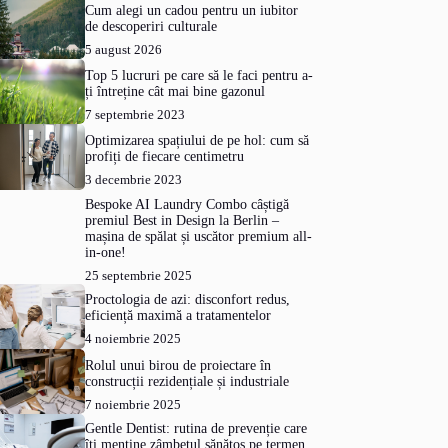
Cum alegi un cadou pentru un iubitor
de descoperiri culturale
5 august 2026
Top 5 lucruri pe care să le faci pentru a-
ți întreține cât mai bine gazonul
7 septembrie 2023
Optimizarea spațiului de pe hol: cum să
profiți de fiecare centimetru
3 decembrie 2023
Bespoke AI Laundry Combo câștigă
premiul Best in Design la Berlin –
mașina de spălat și uscător premium all-
in-one!
25 septembrie 2025
Proctologia de azi: disconfort redus,
eficiență maximă a tratamentelor
4 noiembrie 2025
Rolul unui birou de proiectare în
construcții rezidențiale și industriale
7 noiembrie 2025
Gentle Dentist: rutina de prevenție care
îți menține zâmbetul sănătos pe termen