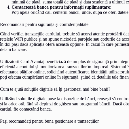
minimă de plată, suma totală de plată și data scadentă a ultimul e
Contactează banca pentru informații suplimentare:
Poți apela oricând call-centerul băncii, unde, după ce oferi datele
Recomandări pentru siguranță și confidențialitate
Când verifici tranzacțiile cardului, trebuie să acorzi atenție protejării d
rețelele WiFi publice și nu spune niciodată parolele sau codurile de acce
în doi pași dacă aplicația oferă această opțiune. În cazul în care primești
detalii bancare.
Utilizatorii Card Avantaj beneficiază de un plus de siguranță prin integ
eficientă a contului și monitorizarea tranzacțiilor în timp real. Sistemu
efectuarea plăților online, solicitând autentificarea identității utilizatoru
poți efectua cumpărături online în siguranță, știind că detaliile tale finan
Cum te ajută soluțiile digitale să îți gestionezi mai bine banii?
Utilizând soluțiile digitale puse la dispoziție de bănci, reușești să contr
și la orice oră, fără să depinzi de ghișeu sau programul băncii. Dacă ob
cardul, fie contactând banca.
Pași recomandați pentru buna gestionare a tranzacțiilor