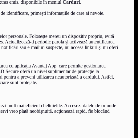
xtras emis, disponibile în meniul
Carduri
.
 de identificare, primești informațiile de care ai nevoie.
atelor personale. Folosește mereu un dispozitiv propriu, evită
s. Actualizează-ți periodic parola și activează autentificarea
 notificări sau e-mailuri suspecte, nu accesa linkuri și nu oferi
rarea cu aplicația Avantaj App, care permite gestionarea
l 3D Secure oferă un nivel suplimentar de protecție la
lui pentru a preveni utilizarea neautorizată a cardului. Astfel,
ciare sunt protejate.
olezi mult mai eficient cheltuielile. Accesezi datele de oriunde
servi vreo plată neobișnuită, acționează rapid, fie blocând