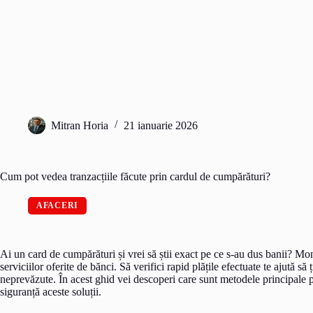
Mitran Horia
21 ianuarie 2026
Cum pot vedea tranzacțiile făcute prin cardul de cumpărături?
AFACERI
Ai un card de cumpărături și vrei să știi exact pe ce s-au dus banii? Moni
serviciilor oferite de bănci. Să verifici rapid plățile efectuate te ajută să 
neprevăzute. În acest ghid vei descoperi care sunt metodele principale pr
siguranță aceste soluții.