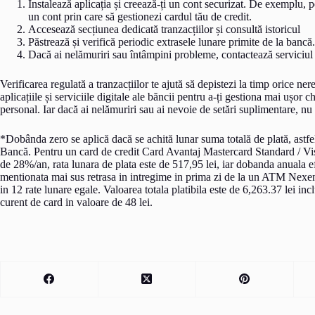
Instalează aplicația și creează-ți un cont securizat. De exemplu, p
un cont prin care să gestionezi cardul tău de credit.
Accesează secțiunea dedicată tranzacțiilor și consultă istoricul
Păstrează și verifică periodic extrasele lunare primite de la bancă
Dacă ai nelămuriri sau întâmpini probleme, contactează serviciul re
Verificarea regulată a tranzacțiilor te ajută să depistezi la timp orice nere
aplicațiile și serviciile digitale ale băncii pentru a-ți gestiona mai ușor 
personal. Iar dacă ai nelămuriri sau ai nevoie de setări suplimentare, nu e
*Dobânda zero se aplică dacă se achită lunar suma totală de plată, astfe
Bancă. Pentru un card de credit Card Avantaj Mastercard Standard / Visa
de 28%/an, rata lunara de plata este de 517,95 lei, iar dobanda anuala 
mentionata mai sus retrasa in intregime in prima zi de la un ATM Nex
in 12 rate lunare egale. Valoarea totala platibila este de 6,263.37 lei 
curent de card in valoare de 48 lei.