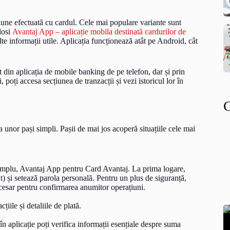
iune efectuată cu cardul. Cele mai populare variante sunt
losi
Avantaj App – aplicație mobila destinată cardurilor de
alte informații utile. Aplicația funcționează atât pe Android, cât
ect din aplicația de mobile banking de pe telefon, dar și prin
oți accesa secțiunea de tranzacții și vezi istoricul lor în
unor pași simpli. Pașii de mai jos acoperă situațiile cele mai
xemplu, Avantaj App pentru Card Avantaj. La prima logare,
t) și setează parola personală. Pentru un plus de siguranță,
esar pentru confirmarea anumitor operațiuni.
țiile și detaliile de plată.
în aplicație poți verifica informații esențiale despre suma