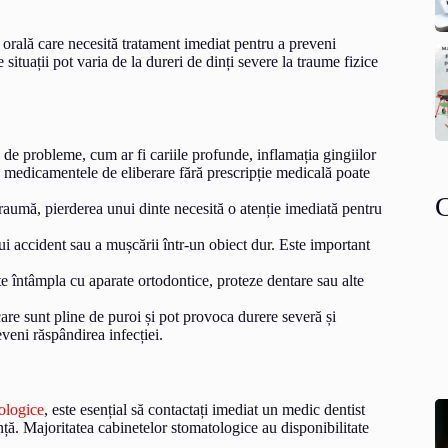
orală care necesită tratament imediat pentru a preveni
situații pot varia de la dureri de dinți severe la traume fizice
 de probleme, cum ar fi cariile profunde, inflamația gingiilor
u medicamentele de eliberare fără prescripție medicală poate
raumă, pierderea unui dinte necesită o atenție imediată pentru
ui accident sau a mușcării într-un obiect dur. Este important
e întâmpla cu aparate ortodontice, proteze dentare sau alte
are sunt pline de puroi și pot provoca durere severă și
veni răspândirea infecției.
ologice
, este esențial să contactați imediat un medic dentist
nță. Majoritatea cabinetelor stomatologice au disponibilitate