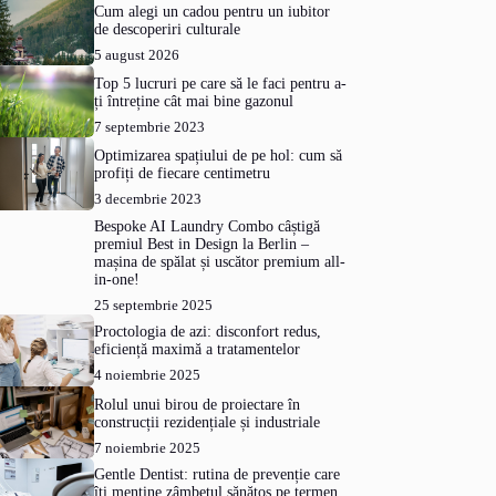
Cum alegi un cadou pentru un iubitor
de descoperiri culturale
5 august 2026
Top 5 lucruri pe care să le faci pentru a-
ți întreține cât mai bine gazonul
7 septembrie 2023
Optimizarea spațiului de pe hol: cum să
profiți de fiecare centimetru
3 decembrie 2023
Bespoke AI Laundry Combo câștigă
premiul Best in Design la Berlin –
mașina de spălat și uscător premium all-
in-one!
25 septembrie 2025
Proctologia de azi: disconfort redus,
eficiență maximă a tratamentelor
4 noiembrie 2025
Rolul unui birou de proiectare în
construcții rezidențiale și industriale
7 noiembrie 2025
Gentle Dentist: rutina de prevenție care
îți menține zâmbetul sănătos pe termen