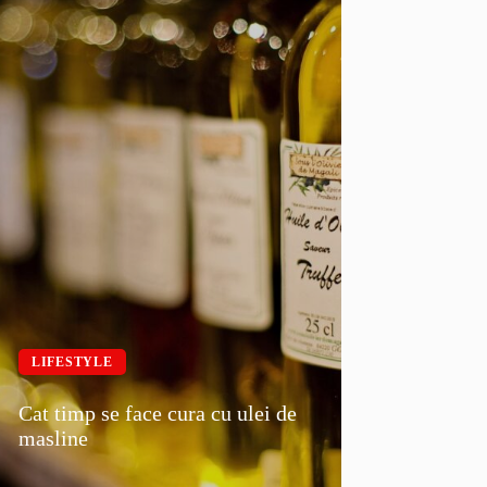
LIFESTYLE
Cat timp se face cura cu ulei de
masline