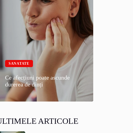
SANATATE
Ce afecțiuni poate ascunde
durerea de dinți
ULTIMELE ARTICOLE