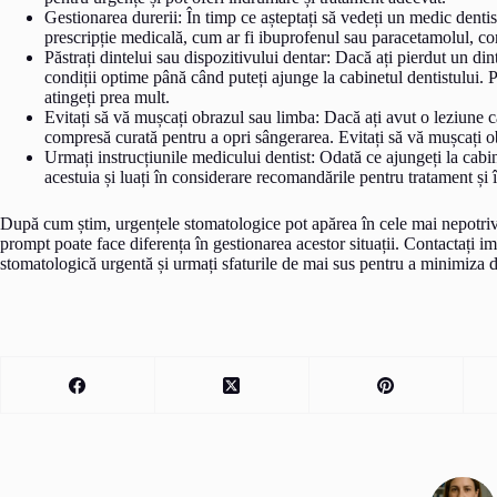
Gestionarea durerii: În timp ce așteptați să vedeți un medic dentis
prescripție medicală, cum ar fi ibuprofenul sau paracetamolul, co
Păstrați dintelui sau dispozitivului dentar: Dacă ați pierdut un dinte
condiții optime până când puteți ajunge la cabinetul dentistului. Păs
atingeți prea mult.
Evitați să vă mușcați obrazul sau limba: Dacă ați avut o leziune 
compresă curată pentru a opri sângerarea. Evitați să vă mușcați o
Urmați instrucțiunile medicului dentist: Odată ce ajungeți la cabin
acestuia și luați în considerare recomandările pentru tratament și î
După cum știm, urgențele stomatologice pot apărea în cele mai nepotriv
prompt poate face diferența în gestionarea acestor situații. Contactați 
stomatologică urgentă și urmați sfaturile de mai sus pentru a minimiza di