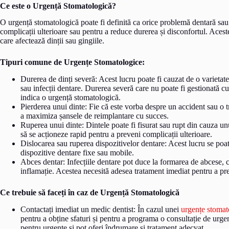
Ce este o Urgență Stomatologică?
O urgență stomatologică poate fi definită ca orice problemă dentară sau 
complicații ulterioare sau pentru a reduce durerea și disconfortul. Aceste 
care afectează dinții sau gingiile.
Tipuri comune de Urgențe Stomatologice:
Durerea de dinți severă: Acest lucru poate fi cauzat de o varietate
sau infecții dentare. Durerea severă care nu poate fi gestionată c
indica o urgență stomatologică.
Pierderea unui dinte: Fie că este vorba despre un accident sau o t
a maximiza șansele de reimplantare cu succes.
Ruperea unui dinte: Dintele poate fi fisurat sau rupt din cauza un
să se acționeze rapid pentru a preveni complicații ulterioare.
Dislocarea sau ruperea dispozitivelor dentare: Acest lucru se poat
dispozitive dentare fixe sau mobile.
Abces dentar: Infecțiile dentare pot duce la formarea de abcese, c
inflamație. Acestea necesită adesea tratament imediat pentru a pre
Ce trebuie să faceți în caz de Urgență Stomatologică
Contactați imediat un medic dentist: În cazul unei
urgențe stomat
pentru a obține sfaturi și pentru a programa o consultație de urge
pentru urgențe și pot oferi îndrumare și tratament adecvat.