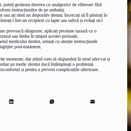
t, puteți gestiona durerea cu analgezice de eliberare fără
nform instrucțiunilor de pe ambalaj.
 sau ați rănit un dispozitiv dentar, încercați să îl păstrați în
trați-l într-un recipient cu lapte sau salivă și evitați să-l
care provoacă sângerare, aplicați presiune ușoară cu o
brazul sau limba în timpul acestei perioade.
etul medicului dentist, urmați cu atenție instrucțiunile
ngrijire post-tratament.
ite momente, dar știind cum să răspundeți în mod adecvat și
imediat un medic dentist dacă întâmpinați o problemă
sconfortul și pentru a preveni complicațiile ulterioare.