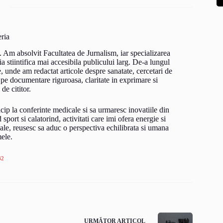
ria
. Am absolvit Facultatea de Jurnalism, iar specializarea
a stiintifica mai accesibila publicului larg. De-a lungul
e, unde am redactat articole despre sanatate, cercetari de
 pe documentare riguroasa, claritate in exprimare si
 de cititor.
rticip la conferinte medicale si sa urmaresc inovatiile din
port si calatorind, activitati care imi ofera energie si
ale, reusesc sa aduc o perspectiva echilibrata si umana
mele.
32
URMĂTOR
ARTICOL