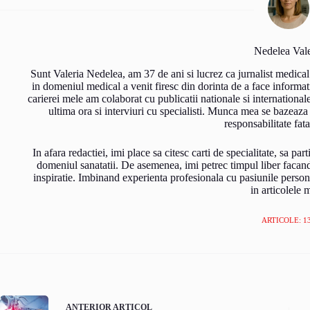
Nedelea Vale
Sunt Valeria Nedelea, am 37 de ani si lucrez ca jurnalist medical
in domeniul medical a venit firesc din dorinta de a face informati
carierei mele am colaborat cu publicatii nationale si international
ultima ora si interviuri cu specialisti. Munca mea se bazeaza
responsabilitate fata
In afara redactiei, imi place sa citesc carti de specialitate, sa pa
domeniul sanatatii. De asemenea, imi petrec timpul liber facand s
inspiratie. Imbinand experienta profesionala cu pasiunile person
in articolele 
ARTICOLE: 1
ANTERIOR
ARTICOL