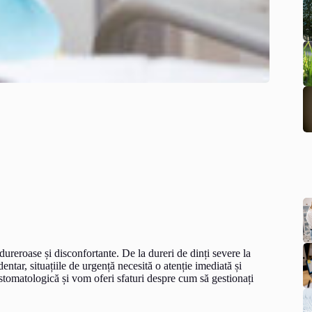
ureroase și disconfortante. De la dureri de dinți severe la
ntar, situațiile de urgență necesită o atenție imediată și
 stomatologică și vom oferi sfaturi despre cum să gestionați