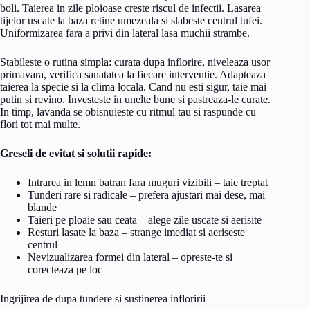
boli. Taierea in zile ploioase creste riscul de infectii. Lasarea
tijelor uscate la baza retine umezeala si slabeste centrul tufei.
Uniformizarea fara a privi din lateral lasa muchii strambe.
Stabileste o rutina simpla: curata dupa inflorire, niveleaza usor
primavara, verifica sanatatea la fiecare interventie. Adapteaza
taierea la specie si la clima locala. Cand nu esti sigur, taie mai
putin si revino. Investeste in unelte bune si pastreaza-le curate.
In timp, lavanda se obisnuieste cu ritmul tau si raspunde cu
flori tot mai multe.
Greseli de evitat si solutii rapide:
Intrarea in lemn batran fara muguri vizibili – taie treptat
Tunderi rare si radicale – prefera ajustari mai dese, mai
blande
Taieri pe ploaie sau ceata – alege zile uscate si aerisite
Resturi lasate la baza – strange imediat si aeriseste
centrul
Nevizualizarea formei din lateral – opreste-te si
corecteaza pe loc
Ingrijirea de dupa tundere si sustinerea infloririi