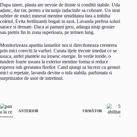
Dupa taiere, planta are nevoie de liniste si conditii stabile. Uda
adanc, dar rar, pentru a incuraja radacinile sa coboare. Un strat
subtire de mulci mineral mentine umiditatea fara a imbiba
coletul. Evita fertilizantii bogati in azot. Lavanda prefera soluri
sarace si drenate. Daca ai pamant greu, adauga nisip grosier
sau pietris fin in zona superioara, pe termen lung.
Monitorizeaza aparitia lastarilor noi si directioneaza cresterea
prin mici corectii la varfuri. Curata tijele trecute imediat ce se
usuca, astfel plantele nu irosesc energie. In verile toride, o
tundere foarte usoara la exterior mentine forma si reduce
ruperea sub greutatea florilor. Cand ajungi sa lucrezi cu gesturi
mici si repetate, lavanda devine o tufa stabila, parfumata si
surprinzator de usor de intretinut.
ANTERIOR
URMĂTOR