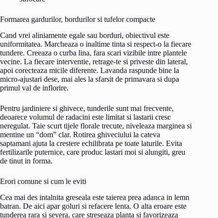
Formarea gardurilor, bordurilor si tufelor compacte
Cand vrei aliniamente egale sau borduri, obiectivul este
uniformitatea. Marcheaza o inaltime tinta si respect-o la fiecare
tundere. Creeaza o curba lina, fara scari vizibile intre plantele
vecine. La fiecare interventie, retrage-te si priveste din lateral,
apoi corecteaza micile diferente. Lavanda raspunde bine la
micro-ajustari dese, mai ales la sfarsit de primavara si dupa
primul val de inflorire.
Pentru jardiniere si ghivece, tunderile sunt mai frecvente,
deoarece volumul de radacini este limitat si lastarii cresc
neregulat. Taie scurt tijele florale trecute, niveleaza marginea si
mentine un “dom” clar. Rotirea ghiveciului la cateva
saptamani ajuta la crestere echilibrata pe toate laturile. Evita
fertilizarile puternice, care produc lastari moi si alungiti, greu
de tinut in forma.
Erori comune si cum le eviti
Cea mai des intalnita greseala este taierea prea adanca in lemn
batran. De aici apar goluri si refacere lenta. O alta eroare este
tunderea rara si severa, care streseaza planta si favorizeaza