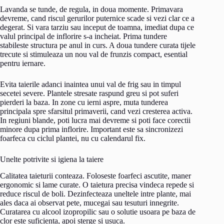
Lavanda se tunde, de regula, in doua momente. Primavara
devreme, cand riscul gerurilor puternice scade si vezi clar ce a
degerat. Si vara tarziu sau inceput de toamna, imediat dupa ce
valul principal de inflorire s-a incheiat. Prima tundere
stabileste structura pe anul in curs. A doua tundere curata tijele
trecute si stimuleaza un nou val de frunzis compact, esential
pentru iernare.
Evita taierile adanci inaintea unui val de frig sau in timpul
secetei severe. Plantele stresate raspund greu si pot suferi
pierderi la baza. In zone cu ierni aspre, muta tunderea
principala spre sfarsitul primaverii, cand vezi cresterea activa.
In regiuni blande, poti lucra mai devreme si poti face corectii
minore dupa prima inflorire. Important este sa sincronizezi
foarfeca cu ciclul plantei, nu cu calendarul fix.
Unelte potrivite si igiena la taiere
Calitatea taieturii conteaza. Foloseste foarfeci ascutite, maner
ergonomic si lame curate. O taietura precisa vindeca repede si
reduce riscul de boli. Dezinfecteaza uneltele intre plante, mai
ales daca ai observat pete, mucegai sau tesuturi innegrite.
Curatarea cu alcool izopropilic sau o solutie usoara pe baza de
clor este suficienta, apoi sterge si usuca.