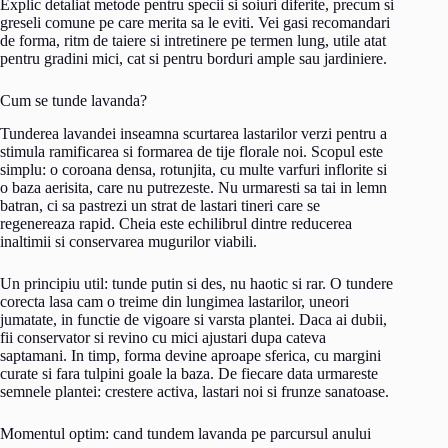
Explic detaliat metode pentru specii si soiuri diferite, precum si
greseli comune pe care merita sa le eviti. Vei gasi recomandari
de forma, ritm de taiere si intretinere pe termen lung, utile atat
pentru gradini mici, cat si pentru borduri ample sau jardiniere.
Cum se tunde lavanda?
Tunderea lavandei inseamna scurtarea lastarilor verzi pentru a
stimula ramificarea si formarea de tije florale noi. Scopul este
simplu: o coroana densa, rotunjita, cu multe varfuri inflorite si
o baza aerisita, care nu putrezeste. Nu urmaresti sa tai in lemn
batran, ci sa pastrezi un strat de lastari tineri care se
regenereaza rapid. Cheia este echilibrul dintre reducerea
inaltimii si conservarea mugurilor viabili.
Un principiu util: tunde putin si des, nu haotic si rar. O tundere
corecta lasa cam o treime din lungimea lastarilor, uneori
jumatate, in functie de vigoare si varsta plantei. Daca ai dubii,
fii conservator si revino cu mici ajustari dupa cateva
saptamani. In timp, forma devine aproape sferica, cu margini
curate si fara tulpini goale la baza. De fiecare data urmareste
semnele plantei: crestere activa, lastari noi si frunze sanatoase.
Momentul optim: cand tundem lavanda pe parcursul anului