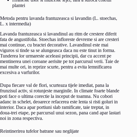
plantei
Metoda pentru lavanda frantuzeasca si lavandin (L. stoechas,
L. x intermedia)
Lavanda frantuzeasca si lavandinul au ritm de crestere diferit
fata de angustifolia. Stoechas infloreste devreme si are cresteri
mai continue, cu bractei decorative. Lavandinul este mai
viguros si tinde sa se alungeasca daca nu este tinut in forma.
Tunderea lor urmareste aceleasi principii, dar cu accent pe
mentinerea unei coroane aerisite pe tot parcursul verii. Taie de
mai multe ori, in reprize scurte, pentru a evita lemnificarea
excesiva a varfurilor.
Dupa fiecare val de flori, scurteaza tijele imediat, pana la
frunzisul activ, si rotunjeste marginile. In climate foarte blande
poti face o ultima corectie la inceput de toamna. Nu cobori
adanc in schelet, deoarece refacerea este lenta si risti goluri in
interior. Daca apar portiuni slab ramificate, taie treptat, in
doua-trei etape, pe parcursul unui sezon, pana cand apar lastari
noi in zona respectiva.
Reintinerirea tufelor batrane sau neglijate