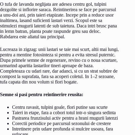
O tufa de lavanda neglijata are adesea centru gol, tulpini
dezgolite si inflorire saraca. Reintinerirea se face pe parcursul
a unu-doi ani, prin taieri etapizate. Incepe prin a reduce usor
inaltimea, lasand suficienti lastari verzi. Scopul este sa
stimulezi mugurii latenti de sub taietura. Daca intri brusc pana
in lemn batran, planta poate raspunde greu sau deloc.
Rabdarea este aliatul tau principal.
Lucreaza in zigzag: unii lastari se taie mai scurt, altii mai lungi,
pentru a mentine fotosinteza si pentru a evita stresul puternic.
Dupa primele semne de regenerare, revino cu o noua scurtare,
urmarind aparitia lastarilor tineri aproape de baza.
Completeaza cu udari rare, dar adanci, si cu un strat subtire de
compost la suprafata, fara sa acoperi coletul. In 1–2 sezoane,
tufa capata din nou volum si flori bogate.
Semne si pasi pentru reintinerire reusita:
Centru ravasit, tulpini goale, flori putine sau scurte
Taieri in etape, fara a cobori totul intr-o singura sedinta
Pastrarea frunzisului activ pentru a hrani mugurii latenzi
Corectii periodice pe parcursul sezonului de crestere
Intretinere prin udare profunda si mulcire usoara, fara
sufocare