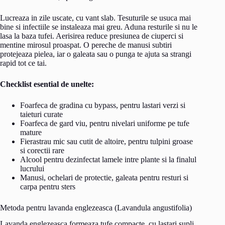
Lucreaza in zile uscate, cu vant slab. Tesuturile se usuca mai
bine si infectiile se instaleaza mai greu. Aduna resturile si nu le
lasa la baza tufei. Aerisirea reduce presiunea de ciuperci si
mentine mirosul proaspat. O pereche de manusi subtiri
protejeaza pielea, iar o galeata sau o punga te ajuta sa strangi
rapid tot ce tai.
Checklist esential de unelte:
Foarfeca de gradina cu bypass, pentru lastari verzi si
taieturi curate
Foarfeca de gard viu, pentru nivelari uniforme pe tufe
mature
Fierastrau mic sau cutit de altoire, pentru tulpini groase
si corectii rare
Alcool pentru dezinfectat lamele intre plante si la finalul
lucrului
Manusi, ochelari de protectie, galeata pentru resturi si
carpa pentru sters
Metoda pentru lavanda englezeasca (Lavandula angustifolia)
Lavanda englezeasca formeaza tufe compacte, cu lastari supli