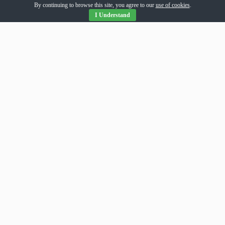
By continuing to browse this site, you agree to our
use of cookies
.
I Understand
Parteneri Romania
addesigns
agri-news
alil
allpress
allsport
amsonline
arhivarul
arthitecture
averea
balaur
bebeloo
becool
bizcar
bizenergy
blitzclick
bloghost
bnews