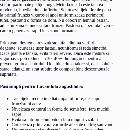
si flori parfumate pe tije lungi. Metoda ideala este taierea
moderata, imediat dupa inflorire. Scurteaza tijele florale pana
la primul frunzis viguros si apoi uniformizeaza perimetrul
tufei, pastrand o forma de dom. Nu cobori in lemnul batran,
adica in zona lemnoasa fara frunze. Pastrezi o “pernuta” verde
care regenereaza rapid in sezonul urmator.
Primavara devreme, revizuieste tufa: elimina varfurile
degerate, scurteaza usor lastarii neuniformi si reda simetria.
Daca planta e tanara, evita taieri severe. Daca este matura si
viguroasa, poti reduce cu 30–40% din lungime pentru a
preveni golirea centrului. Uda bine dupa taiere si, daca solul e
sarac, adauga un strat subtire de compost bine descompus la
suprafata.
Pasi simpli pentru Lavandula angustifolia:
Taie tijele trecute imediat dupa inflorire, deasupra
frunzisului activ
Niveleaza conturul in forma de semisfera, fara muchii
aspre
Evita sa intri in lemn batran fara muguri vizibili
Corecteaza primavara varfurile afectate de frig sau vant
Hraneste usor si mulceste lejer, fara a sufoca coletul