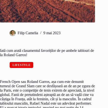
Filip Camelia
9 mai 2023
Iată cum arată clasamentul favoriților de pe ambele tablouri de
la Roland Garros!
LIFESTYLE
French Open sau Roland Garros, așa cum este denumit
turneul de Grand Slam care se desfășoară an de an pe zgura de
la Paris, este o competiție de tenis extrem de apreciată, la nivel
global. Fanii de pretutindeni așteaptă an de an să vadă cine va
câștiga în Franța, atât la feminin, cât și la masculin. În cadrul
tabloului masculin, Rafael Nadal este un adevărat performer.
El a marcat istoria tenisului, reușind nu mai puțin de 14