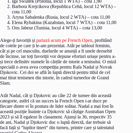
Iga Swiatek (Polonia, locul 1 WTA) – cota 1,90
Barbora Krejcikova (Republica Cehă, locul 12 WTA) –
cota 11,00
Aryna Sabalenka (Rusia, locul 2 WTA) – cota 11,00
Elena Rybakina (Kazahstan, locul 7 WTA) – cota 11,00
Ons Jabeur (Tunisia, locul 4 WTA) – cota 13,00
Alege-ți favoriții și
pariază acum pe French Open
, profitând
de cotele pe care ți le-am prezentat. Atât pe tabloul feminin,
cât și pe cel masculin, duelurile se anunță a fi unele deosebit
de încinse, iar toți favoriții vor depune eforturi uriașe pentru a-
și trece definitiv numele în cărțile de istorie a tenisului. O miză
specială o avea avea competiția pentru Rafa Nadal și Novak
Djokovic. Cei doi se află în luptă directă pentru titlul de cel
mai titrat tenismen din istorie, în cadrul turneelor de Grand
Slam.
Atât Nadal, cât și Djokovic au câte 22 de turnee din această
categorie, astfel că un succes la French Open i-ar duce pe
fiecare dintre ei în postura de lider solitar. Nadal a mai fost în
această poziție înainte ca Djokovic să câștige Australian Open
2023 și să îl egaleze în clasament. Ajunși la 36, respectiv 35
de ani, Nadal și Djokovic duc o luptă directă, dar trebuie să
facă față și “lupilor tineri“ din turneu, printre care și talentatul
spaniol Carlos Alcaraz.