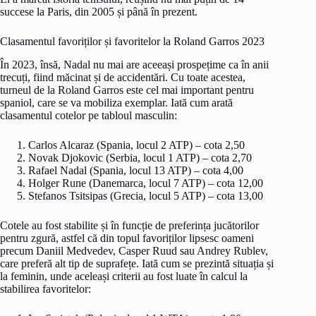
succese la Paris, din 2005 și până în prezent.
Clasamentul favoriților și favoritelor la Roland Garros 2023
În 2023, însă, Nadal nu mai are aceeași prospețime ca în anii
trecuți, fiind măcinat și de accidentări. Cu toate acestea,
turneul de la Roland Garros este cel mai important pentru
spaniol, care se va mobiliza exemplar. Iată cum arată
clasamentul cotelor pe tabloul masculin:
Carlos Alcaraz (Spania, locul 2 ATP) – cota 2,50
Novak Djokovic (Serbia, locul 1 ATP) – cota 2,70
Rafael Nadal (Spania, locul 13 ATP) – cota 4,00
Holger Rune (Danemarca, locul 7 ATP) – cota 12,00
Stefanos Tsitsipas (Grecia, locul 5 ATP) – cota 13,00
Cotele au fost stabilite și în funcție de preferința jucătorilor
pentru zgură, astfel că din topul favoriților lipsesc oameni
precum Daniil Medvedev, Casper Ruud sau Andrey Rublev,
care preferă alt tip de suprafețe. Iată cum se prezintă situația și
la feminin, unde aceleași criterii au fost luate în calcul la
stabilirea favoritelor: