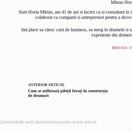
Mitran Hor
Sunt Horia Mitran, am 41 de ani si lucrez ca si consultant in
colaborat cu companii si antreprenori pentru a dezvolta
Imi place sa citesc carti de business, sa merg in drumetii si s
experiente din domeni
ARTICOLE: 1
ANTERIOR
ARTICOL
Cum se utilizează piloții forați în construcția
de drumuri
Comentariile sunt dezactivate pentru acest articol.