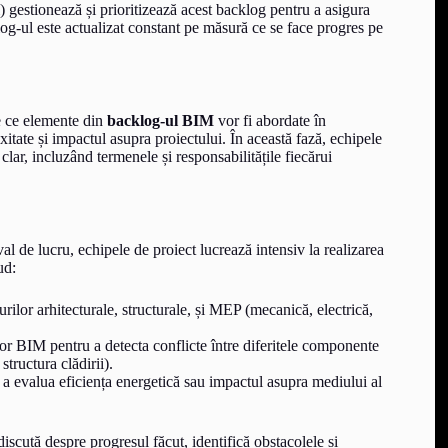
 gestionează și prioritizează acest backlog pentru a asigura
log-ul este actualizat constant pe măsură ce se face progres pe
de ce elemente din
backlog-ul BIM
vor fi abordate în
xitate și impactul asupra proiectului. În această fază, echipele
 clar, incluzând termenele și responsabilitățile fiecărui
rval de lucru, echipele de proiect lucrează intensiv la realizarea
ud:
urilor arhitecturale, structurale, și MEP (mecanică, electrică,
lor BIM pentru a detecta conflicte între diferitele componente
structura clădirii).
 a evalua eficiența energetică sau impactul asupra mediului al
discută despre progresul făcut, identifică obstacolele și