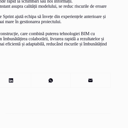
nde rapid la schimbări sau noi informații.
stant asupra calității modelului, se reduc riscurile de eroare
e Sprint ajută echipa să învețe din experiențele anterioare și
ai mare în gestionarea proiectului.
construcție, care combină puterea tehnologiei BIM cu
 îmbunătățirea colaborării, livrarea rapidă a rezultatelor și
ai eficientă și adaptabilă, reducând riscurile și îmbunătățind