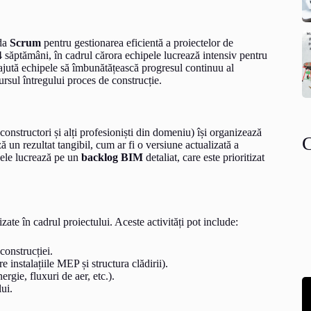
da
Scrum
pentru gestionarea eficientă a proiectelor de
i 4 săptămâni, în cadrul cărora echipele lucrează intensiv pentru
e ajută echipele să îmbunătățească progresul continuu al
cursul întregului proces de construcție.
, constructori și alți profesioniști din domeniu) își organizează
ază un rezultat tangibil, cum ar fi o versiune actualizată a
pele lucrează pe un
backlog BIM
detaliat, care este prioritizat
alizate în cadrul proiectului. Aceste activități pot include:
onstrucției.
e instalațiile MEP și structura clădirii).
rgie, fluxuri de aer, etc.).
ui.