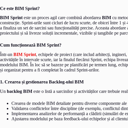
Ce este BIM Sprint?
BIM Sprint
este un proces agil care combină abordarea
BIM
cu meto
construcție. Sprint-urile sunt cicluri de lucru scurte, de obicei între 1 ș
a finaliza un set de sarcini sau funcționalități precise. Aceasta abordar
proiectului și să livreze soluții incrementale, vizibile și tangibile pe par
Cum funcționează BIM Sprint?
Într-un
BIM Sprint
, echipele de proiect (care includ arhitecți, ingineri
activitățile în intervale scurte, iar la finalul fiecărui Sprint, echipa livre
modelului BIM. În loc să se bazeze pe planificări pe termen lung, echi
și organizat pentru a fi completat în cadrul Sprint-urilor.
1. Crearea și gestionarea Backlog-ului BIM
Un
backlog BIM
este o listă a sarcinilor și activităților care trebuie re
Crearea de modele BIM detaliate pentru diverse componente ale c
Validarea conflictelor între discipline (de exemplu, conflictul dintr
Implementarea analizelor de performanță a clădirii (simulări de ene
Ajustarea modelului pe baza feedback-ului echipelor și al clientul