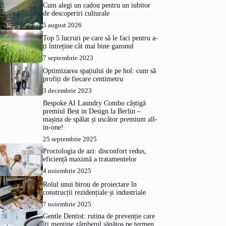
Cum alegi un cadou pentru un iubitor
de descoperiri culturale
5 august 2026
Top 5 lucruri pe care să le faci pentru a-
ți întreține cât mai bine gazonul
7 septembrie 2023
Optimizarea spațiului de pe hol: cum să
profiți de fiecare centimetru
3 decembrie 2023
Bespoke AI Laundry Combo câștigă
premiul Best in Design la Berlin –
mașina de spălat și uscător premium all-
in-one!
25 septembrie 2025
Proctologia de azi: disconfort redus,
eficiență maximă a tratamentelor
4 noiembrie 2025
Rolul unui birou de proiectare în
construcții rezidențiale și industriale
7 noiembrie 2025
Gentle Dentist: rutina de prevenție care
îți menține zâmbetul sănătos pe termen