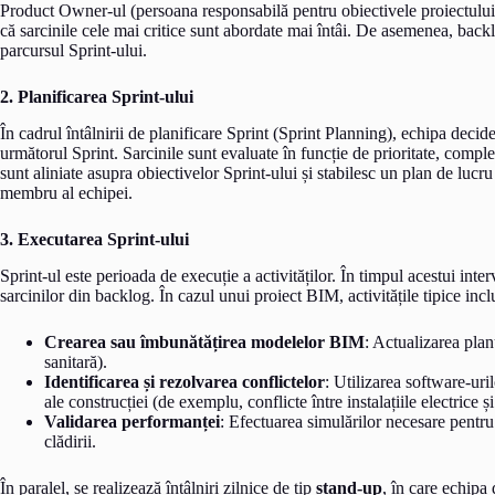
Product Owner-ul (persoana responsabilă pentru obiectivele proiectului)
că sarcinile cele mai critice sunt abordate mai întâi. De asemenea, back
parcursul Sprint-ului.
2. Planificarea Sprint-ului
În cadrul întâlnirii de planificare Sprint (Sprint Planning), echipa deci
următorul Sprint. Sarcinile sunt evaluate în funcție de prioritate, comple
sunt aliniate asupra obiectivelor Sprint-ului și stabilesc un plan de lucru
membru al echipei.
3. Executarea Sprint-ului
Sprint-ul este perioada de execuție a activităților. În timpul acestui inte
sarcinilor din backlog. În cazul unui proiect BIM, activitățile tipice incl
Crearea sau îmbunătățirea modelelor BIM
: Actualizarea plan
sanitară).
Identificarea și rezolvarea conflictelor
: Utilizarea software-uri
ale construcției (de exemplu, conflicte între instalațiile electrice și 
Validarea performanței
: Efectuarea simulărilor necesare pentru
clădirii.
În paralel, se realizează întâlniri zilnice de tip
stand-up
, în care echipa 