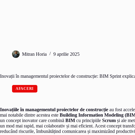
Mitran Horia
9 aprilie 2025
Inovații în managementul proiectelor de construcție: BIM Sprint explic
AFACERI
Inovațiile în managementul proiectelor de construcție
au fost accele
mai notabile dintre acestea este
Building Information Modeling (BI
un concept inovator care combină
BIM
cu principiile
Scrum
și ale me
un mod mai rapid, mai colaborativ și mai eficient. Acest concept transfor
reducând riscurile, îmbunătățind comunicarea și maximizând productivit