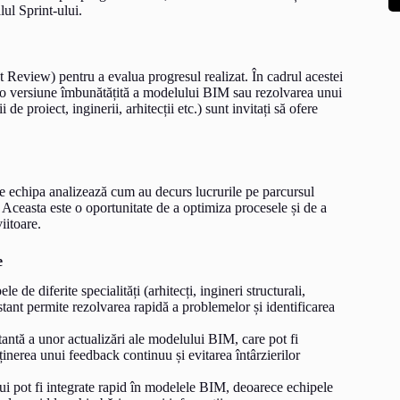
lul Sprint-ului.
t Review) pentru a evalua progresul realizat. În cadrul acestei
 fi o versiune îmbunătățită a modelului BIM sau rezolvarea unui
de proiect, inginerii, arhitecții etc.) sunt invitați să ofere
are echipa analizează cum au decurs lucrurile pe parcursul
t. Aceasta este o oportunitate de a optimiza procesele și de a
iitoare.
e
le de diferite specialități (arhitecți, ingineri structurali,
ant permite rezolvarea rapidă a problemelor și identificarea
tantă a unor actualizări ale modelului BIM, care pot fi
ținerea unui feedback continuu și evitarea întârzierilor
ului pot fi integrate rapid în modelele BIM, deoarece echipele