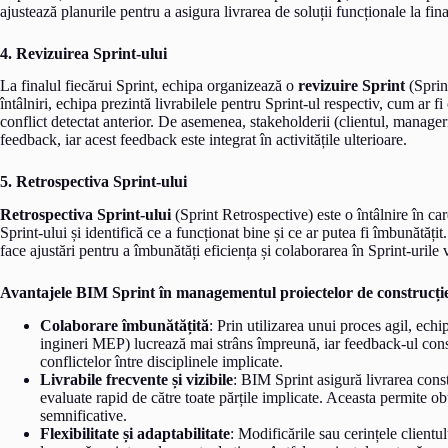
ajustează planurile pentru a asigura livrarea de soluții funcționale la fina
4. Revizuirea Sprint-ului
La finalul fiecărui Sprint, echipa organizează o
revizuire Sprint
(Sprin
întâlniri, echipa prezintă livrabilele pentru Sprint-ul respectiv, cum ar
conflict detectat anterior. De asemenea, stakeholderii (clientul, managerii 
feedback, iar acest feedback este integrat în activitățile ulterioare.
5. Retrospectiva Sprint-ului
Retrospectiva Sprint-ului
(Sprint Retrospective) este o întâlnire în c
Sprint-ului și identifică ce a funcționat bine și ce ar putea fi îmbunătăți
face ajustări pentru a îmbunătăți eficiența și colaborarea în Sprint-urile v
Avantajele BIM Sprint în managementul proiectelor de construcți
Colaborare îmbunătățită
: Prin utilizarea unui proces agil, echipe
ingineri MEP) lucrează mai strâns împreună, iar feedback-ul const
conflictelor între disciplinele implicate.
Livrabile frecvente și vizibile
: BIM Sprint asigură livrarea cons
evaluate rapid de către toate părțile implicate. Aceasta permite ob
semnificative.
Flexibilitate și adaptabilitate
: Modificările sau cerințele client