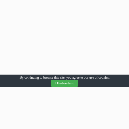
By continuing to browse this site, you agree to our
use of cookies
.
I Understand
Parteneri Romania
addesigns
agri-news
alil