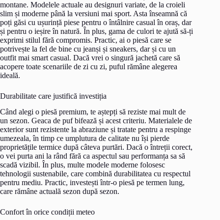
montane. Modelele actuale au designuri variate, de la croieli
slim și moderne până la versiuni mai sport. Asta înseamnă că
poți găsi cu ușurință piese pentru o întâlnire casual în oraș, dar
și pentru o ieșire în natură. În plus, gama de culori te ajută să-ți
exprimi stilul fără compromis. Practic, ai o piesă care se
potrivește la fel de bine cu jeanși și sneakers, dar și cu un
outfit mai smart casual. Dacă vrei o singură jachetă care să
acopere toate scenariile de zi cu zi, puful rămâne alegerea
ideală.
Durabilitate care justifică investiția
Când alegi o piesă premium, te aștepți să reziste mai mult de
un sezon. Geaca de puf bifează și acest criteriu. Materialele de
exterior sunt rezistente la abraziune și tratate pentru a respinge
umezeala, în timp ce umplutura de calitate nu își pierde
proprietățile termice după câteva purtări. Dacă o întreții corect,
o vei purta ani la rând fără ca aspectul sau performanța sa să
scadă vizibil. În plus, multe modele moderne folosesc
tehnologii sustenabile, care combină durabilitatea cu respectul
pentru mediu. Practic, investești într-o piesă pe termen lung,
care rămâne actuală sezon după sezon.
Confort în orice condiții meteo