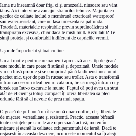
Iarna nu înseamnă doar frig, ci și umezeală, ninsoare sau vânt
tăios. Aici intervine avantajul straturilor tehnice. Majoritatea
gecilor de calitate includ o membrană exterioară waterproof
sau water-resistant, care nu lasă umezeala să pătrundă.
Totodată, materialele respirabile previn supraîncălzirea și
transpirația excesivă, chiar dacă te miști mult. Rezultatul? Te
simți protejat și confortabil indiferent de capriciile vremii.
Ușor de împachetat și luat cu tine
Un alt motiv pentru care oamenii apreciază acest tip de geacă
este modul în care poate fi strânsă și depozitată. Unele modele
vin cu husă proprie și se comprimă până la dimensiunea unui
pachet mic, ușor de pus în rucsac sau troller. Asta o transformă
într-un accesoriu ideal pentru călătorii, fie că mergi într-un city
break sau într-o excursie la munte. Faptul că poți avea un strat
atât de eficient și totuși compact îți oferă libertatea să pleci
oriunde fără să ai nevoie de prea mult spațiu.
O geacă de puf bună nu înseamnă doar confort, ci și libertate
de mișcare, versatilitate și rezistență. Practic, aceasta bifează
toate cerințele pe care le are o persoană activă, mereu în
mișcare și atentă la calitatea echipamentului de iarnă. Dacă te
regăsești în această descriere, acum este momentul să îți alegi