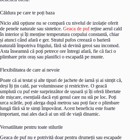
Căldura pe care te poți baza
Nicio altă opțiune nu se compară cu nivelul de izolație oferit
de penele naturale sau sintetice.
Geaca de puf
reține aerul cald
în interior și îți menține temperatura corpului constantă, chiar
și atunci când afară e ger. Stratul pufos creează o barieră
naturală împotriva frigului, fără să devină greoi sau incomod.
Asta înseamnă că poți petrece ore întregi afară, fie că faci o
plimbare prin oraș sau planifici o escapadă pe munte.
Flexibilitatea de care ai nevoie
Poate că ai testat și alte tipuri de jachete de iarnă și ai simțit că,
deși îți țin cald, par voluminoase și restrictive. O geacă
umplută cu puf este surprinzător de ușoară și îți oferă libertate
de mișcare, esențială dacă ești genul care nu stă pe loc. Poți
urca scările, poți alerga după metrou sau poți face o plimbare
lungă fără să te simți împovărat. Acest beneficiu este foarte
important, mai ales dacă ai un stil de viață dinamic.
Versatilitate pentru toate stilurile
Geaca de puf nu e potrivită doar pentru drumeții sau escapade