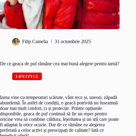
Filip Camelia
31 octombrie 2025
De ce geaca de puf rămâne cea mai bună alegere pentru iarnă?
LIFESTYLE
Iarna vine cu temperaturi scăzute, vânt rece și, uneori, zăpadă
abundentă. În astfel de condiții, o geacă potrivită nu înseamnă
doar mai mult confort, ci și protecție. Printre opțiunile
disponibile, geaca de puf continuă să fie un reper pentru
oricine vrea să combine căldura, lejeritatea și un stil care poate
fi adaptat la orice ocazie. Dar de ce rămâne ea alegerea
preferată a celor activi și preocupați de calitate? Iată ce
beneficii oferă!