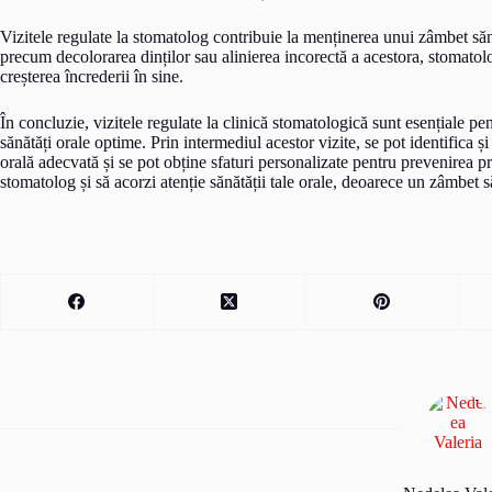
Vizitele regulate la stomatolog contribuie la menținerea unui zâmbet sănă
precum decolorarea dinților sau alinierea incorectă a acestora, stomatolo
creșterea încrederii în sine.
În concluzie, vizitele regulate la clinică stomatologică sunt esențiale p
sănătăți orale optime. Prin intermediul acestor vizite, se pot identifica ș
orală adecvată și se pot obține sfaturi personalizate pentru prevenirea p
stomatolog și să acorzi atenție sănătății tale orale, deoarece un zâmbet s