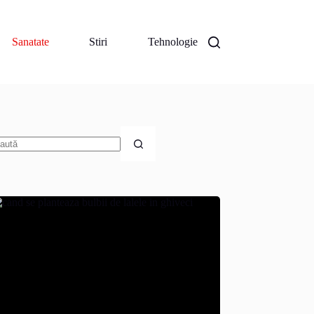
Sanatate
Stiri
Tehnologie
iciun
zultat