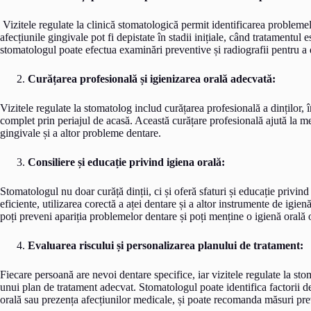
Vizitele regulate la clinică stomatologică permit identificarea problemel
afecțiunile gingivale pot fi depistate în stadii inițiale, când tratamentul 
stomatologul poate efectua examinări preventive și radiografii pentru a d
Curățarea profesională și igienizarea orală adecvată:
Vizitele regulate la stomatolog includ curățarea profesională a dinților, î
complet prin periajul de acasă. Această curățare profesională ajută la me
gingivale și a altor probleme dentare.
Consiliere și educație privind igiena orală:
Stomatologul nu doar curăță dinții, ci și oferă sfaturi și educație privind
eficiente, utilizarea corectă a aței dentare și a altor instrumente de igien
poți preveni apariția problemelor dentare și poți menține o igienă orală
Evaluarea riscului și personalizarea planului de tratament:
Fiecare persoană are nevoi dentare specifice, iar vizitele regulate la st
unui plan de tratament adecvat. Stomatologul poate identifica factorii de 
orală sau prezența afecțiunilor medicale, și poate recomanda măsuri pre