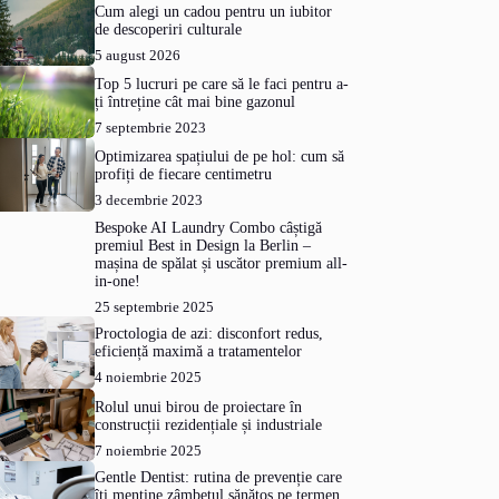
Cum alegi un cadou pentru un iubitor
de descoperiri culturale
5 august 2026
Top 5 lucruri pe care să le faci pentru a-
ți întreține cât mai bine gazonul
7 septembrie 2023
Optimizarea spațiului de pe hol: cum să
profiți de fiecare centimetru
3 decembrie 2023
Bespoke AI Laundry Combo câștigă
premiul Best in Design la Berlin –
mașina de spălat și uscător premium all-
in-one!
25 septembrie 2025
Proctologia de azi: disconfort redus,
eficiență maximă a tratamentelor
4 noiembrie 2025
Rolul unui birou de proiectare în
construcții rezidențiale și industriale
7 noiembrie 2025
Gentle Dentist: rutina de prevenție care
îți menține zâmbetul sănătos pe termen