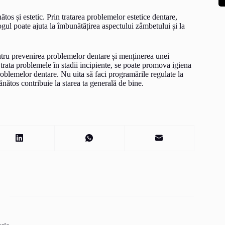
tos și estetic. Prin tratarea problemelor estetice dentare,
gul poate ajuta la îmbunătățirea aspectului zâmbetului și la
entru prevenirea problemelor dentare și menținerea unei
i trata problemele în stadii incipiente, se poate promova igiena
roblemelor dentare. Nu uita să faci programările regulate la
ănătos contribuie la starea ta generală de bine.