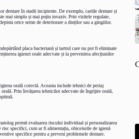
or dentare în stadii incipiente. De exemplu, cariile dentare și
este mai simplu și mai puțin invaziv. Prin vizitele regulate,
epista orice semn de deteriorare a dinților sau a gingiilor.
ndepărtând placa bacteriană și tartrul care nu pot fi eliminate
nținerea igienei orale adecvate și la prevenirea afecțiunilor
 igiena orală corectă. Aceasta include tehnici de periaj
ă orală. Prin învățarea tehnicilor adecvate de îngrijire orală,
 optimă.
omatolog permit evaluarea riscului individual și personalizarea
risc specifici, cum ar fi alimentația, obiceiurile de igienă
ventive specifice pentru a preveni problemele dentare.