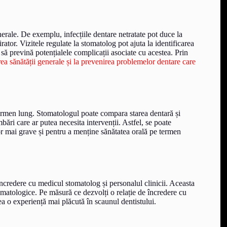
rale. De exemplu, infecțiile dentare netratate pot duce la
rator. Vizitele regulate la stomatolog pot ajuta la identificarea
 să prevină potențialele complicații asociate cu acestea. Prin
rea sănătății generale și la prevenirea problemelor dentare care
 termen lung. Stomatologul poate compara starea dentară și
bări care ar putea necesita intervenții. Astfel, se poate
r mai grave și pentru a menține sănătatea orală pe termen
 încredere cu medicul stomatolog și personalul clinicii. Aceasta
omatologice. Pe măsură ce dezvolți o relație de încredere cu
vea o experiență mai plăcută în scaunul dentistului.