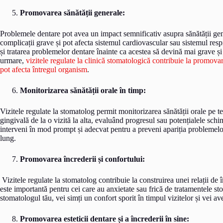
Promovarea sănătății generale:
Problemele dentare pot avea un impact semnificativ asupra sănătății gene
complicații grave și pot afecta sistemul cardiovascular sau sistemul respi
și tratarea problemelor dentare înainte ca acestea să devină mai grave și
urmare,
vizitele regulate la clinică stomatologică contribuie la promova
pot afecta întregul organism
.
Monitorizarea sănătății orale în timp:
Vizitele regulate la stomatolog permit monitorizarea sănătății orale pe
gingivală de la o vizită la alta, evaluând progresul sau potențialele schim
interveni în mod prompt și adecvat pentru a preveni apariția problemelo
lung.
Promovarea încrederii și confortului:
Vizitele regulate la stomatolog contribuie la construirea unei relații de
este importantă pentru cei care au anxietate sau frică de tratamentele st
stomatologul tău, vei simți un confort sporit în timpul vizitelor și vei a
Promovarea esteticii dentare și a încrederii în sine: