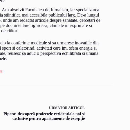
ria
. Am absolvit Facultatea de Jurnalism, iar specializarea
a stiintifica mai accesibila publicului larg. De-a lungul
e, unde am redactat articole despre sanatate, cercetari de
 pe documentare riguroasa, claritate in exprimare si
 de cititor.
rticip la conferinte medicale si sa urmaresc inovatiile din
port si calatorind, activitati care imi ofera energie si
ale, reusesc sa aduc o perspectiva echilibrata si umana
mele.
32
URMĂTOR
ARTICOL
Pipera: descoperă proiectele rezidențiale noi și
exclusive pentru apartamente de excepție