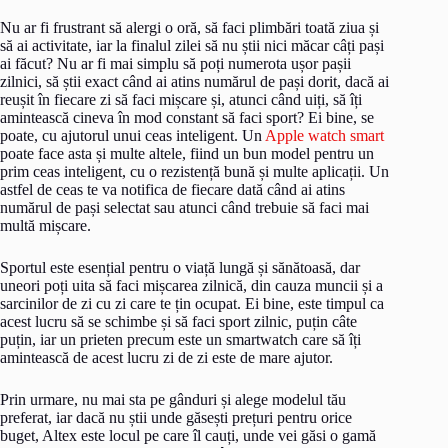
Nu ar fi frustrant să alergi o oră, să faci plimbări toată ziua și
să ai activitate, iar la finalul zilei să nu știi nici măcar câți pași
ai făcut? Nu ar fi mai simplu să poți numerota ușor pașii
zilnici, să știi exact când ai atins numărul de pași dorit, dacă ai
reușit în fiecare zi să faci mișcare și, atunci când uiți, să îți
amintească cineva în mod constant să faci sport? Ei bine, se
poate, cu ajutorul unui ceas inteligent. Un
Apple watch smart
poate face asta și multe altele, fiind un bun model pentru un
prim ceas inteligent, cu o rezistență bună și multe aplicații. Un
astfel de ceas te va notifica de fiecare dată când ai atins
numărul de pași selectat sau atunci când trebuie să faci mai
multă mișcare.
Sportul este esențial pentru o viață lungă și sănătoasă, dar
uneori poți uita să faci mișcarea zilnică, din cauza muncii și a
sarcinilor de zi cu zi care te țin ocupat. Ei bine, este timpul ca
acest lucru să se schimbe și să faci sport zilnic, puțin câte
puțin, iar un prieten precum este un smartwatch care să îți
amintească de acest lucru zi de zi este de mare ajutor.
Prin urmare, nu mai sta pe gânduri și alege modelul tău
preferat, iar dacă nu știi unde găsești prețuri pentru orice
buget, Altex este locul pe care îl cauți, unde vei găsi o gamă