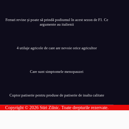
Ferrari revine și poate să prindă podiumul în acest sezon de F1. Ce
argumente au italienii
4 utilaje agricole de care are nevoie orice agricultor
Care sunt simptomele menopauzei
Cuptor patiserie pentru produse de patiserie de inalta calitate
Copyright © 2026 Stiri Zilnic. Toate drepturile rezervate.