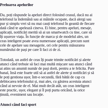
Preluarea apelurilor
Da, poți răspunde la apeluri direct folosind ceasul, dacă nu ai
telefonul la îndemână sau ai mâinile ocupate, dacă alergi sau
pur și simplu vrei să nu mai cauți telefonul în geantă de fiecare
dată când te apelează cineva. Ei bine, pentru apeluri, mesaje,
aplicații, notificări merită să ai un smartwatch cu tine, care să
îți ușureze viața. În funcție de marca și de modelul ales, un
ceas inteligent poate avea numeroase aplicații, precum sunt
cele de apelare sau mesagerie, ori cele pentru măsurarea
numărului de pași pe care îi faci zi de zi.
Totodată, un astfel de ceas îți poate trimite notificări și alerte
atunci când trebuie să faci mai multă mișcare sau atunci când
ai atins un anumit număr de pași dorit, pentru a te felicita. Pare
banal, însă este foarte util să ai astfel de alerte și notificări și să
le poți gestiona ușor, într-o secundă, fără bătăi de cap cu
deblocarea telefonului și, mai ales, cu găsirea acestuia atunci
când ai nevoie de el. Mai mult decât atât, un ceas inteligent
este practic, ușor, elegant și îl poți purta oricând, la orice
ținută, eveniment sau locație.
Atunci când faci sport