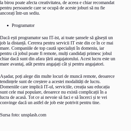
la birou poate afecta creativitatea, de aceea e chiar recomandat
pentru persoanele care se ocupă de aceste joburi să nu fie
ancorați într-un sediu.
Programator
Dacă ești programator sau IT-ist, ai toate șansele să găsești un
job la distanță. Cererea pentru servicii IT este din ce în ce mai
mare. Companiile de top caută specialiști în domeniu, iar
pentru că jobul poate fi remote, mulți candidați primesc jobul
chiar dacă sunt din afara țării angajatorului. Acest lucru este un
mare avantaj, atât pentru angajați cât și pentru angajatori.
Așadar, poți alege din multe locuri de muncă remote, deoarece
tendințele sunt de creștere a acestei modalități de lucru.
Domeniile care implică IT-ul, serviciile, creația sau educația
sunt cele mai populare, deoarece nu există complicații în a
lucra de acasă. Tot ce ai nevoie să faci e să încerci și te vei
convinge dacă un astfel de job este potrivit pentru tine.
Sursa foto: unsplash.com