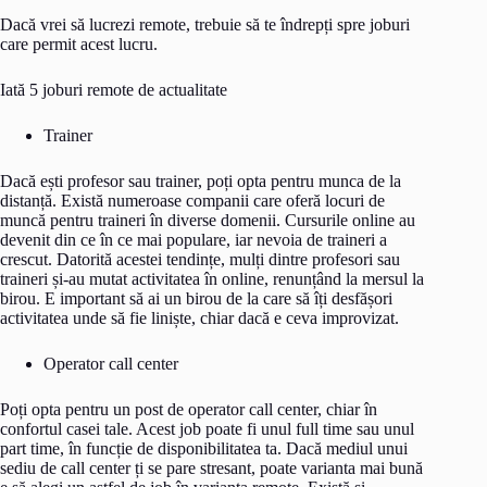
Dacă vrei să lucrezi remote, trebuie să te îndrepți spre joburi
care permit acest lucru.
Iată 5 joburi remote de actualitate
Trainer
Dacă ești profesor sau trainer, poți opta pentru munca de la
distanță. Există numeroase companii care oferă locuri de
muncă pentru traineri în diverse domenii. Cursurile online au
devenit din ce în ce mai populare, iar nevoia de traineri a
crescut. Datorită acestei tendințe, mulți dintre profesori sau
traineri și-au mutat activitatea în online, renunțând la mersul la
birou. E important să ai un birou de la care să îți desfășori
activitatea unde să fie liniște, chiar dacă e ceva improvizat.
Operator call center
Poți opta pentru un post de operator call center, chiar în
confortul casei tale. Acest job poate fi unul full time sau unul
part time, în funcție de disponibilitatea ta. Dacă mediul unui
sediu de call center ți se pare stresant, poate varianta mai bună