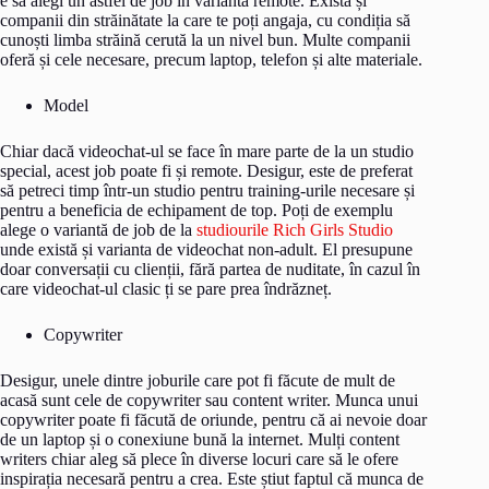
e să alegi un astfel de job în varianta remote. Există și
companii din străinătate la care te poți angaja, cu condiția să
cunoști limba străină cerută la un nivel bun. Multe companii
oferă și cele necesare, precum laptop, telefon și alte materiale.
Model
Chiar dacă videochat-ul se face în mare parte de la un studio
special, acest job poate fi și remote. Desigur, este de preferat
să petreci timp într-un studio pentru training-urile necesare și
pentru a beneficia de echipament de top. Poți de exemplu
alege o variantă de job de la
studiourile Rich Girls Studio
unde există și varianta de videochat non-adult. El presupune
doar conversații cu clienții, fără partea de nuditate, în cazul în
care videochat-ul clasic ți se pare prea îndrăzneț.
Copywriter
Desigur, unele dintre joburile care pot fi făcute de mult de
acasă sunt cele de copywriter sau content writer. Munca unui
copywriter poate fi făcută de oriunde, pentru că ai nevoie doar
de un laptop și o conexiune bună la internet. Mulți content
writers chiar aleg să plece în diverse locuri care să le ofere
inspirația necesară pentru a crea. Este știut faptul că munca de