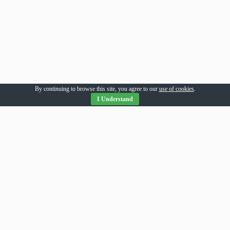
By continuing to browse this site, you agree to our
use of cookies
.
I Understand
Parteneri Romania
addesigns
agri-news
alil
allpress
allsport
amsonline
arhivarul
arthitecture