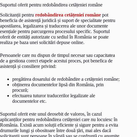
Suportul oferit pentru redobândirea cetățeniei române
Solicitanții pentru
redobândirea cetățeniei române
pot
beneficia de asistență juridică și suport de specialitate pentru
apostilarea, legalizarea și traducerea ale unor documente
esențiale pentru parcurgerea procesului specific. Suportul
oferit de entități autorizate cu sediul în România se poate
realiza pe baza unei solicitări depuse online.
Persoanele care nu dispun de timpul necesar sau capacitatea
de a gestiona corect etapele acestui proces, pot benefica de
asistență și consiliere privind:
pregătirea dosarului de redobândire a cetățeniei române;
obținerea documentelor lipsă din România, prin
procură;
efectuarea tuturor traducerilor legalizate ale
documentelor etc.
Suportul oferit este unul deosebit de valoros, în cazul
aplicanților pentru redobândirea cetățeniei care nu locuiesc în
România. Există acum soluții eficiente și sigure pentru a evita
drumurile lungi și obositoare între două țări, mai ales dacă
solicitanții sunt persoane în vârstă sau se confruntă cu anumite