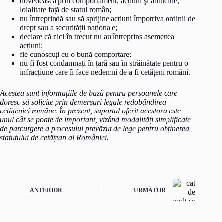
dovedească prin comportament, acțiuni şi atitudine,
loialitate față de statul român;
nu întreprindă sau să sprijine acțiuni împotriva ordinii de
drept sau a securității naționale;
declare că nici în trecut nu au întreprins asemenea
acțiuni;
fie cunoscuți cu o bună comportare;
nu fi fost condamnați în țară sau în străinătate pentru o
infracțiune care îi face nedemni de a fi cetățeni români.
Acestea sunt informațiile de bază pentru persoanele care
doresc să solicite prin demersuri legale redobândirea
cetățeniei române. În prezent, suportul oferit acestora este
unul cât se poate de important, vizând modalități simplificate
de parcurgere a procesului prevăzut de lege pentru obținerea
statutului de cetățean al României.
ANTERIOR
URMĂTOR