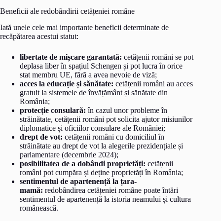
Beneficii ale redobândirii cetățeniei române
Iată unele cele mai importante beneficii determinate de
recăpătarea acestui statut:
libertate de mișcare garantată:
cetățenii români se pot
deplasa liber în spațiul Schengen și pot lucra în orice
stat membru UE, fără a avea nevoie de viză;
acces la educație și sănătate:
cetățenii români au acces
gratuit la sistemele de învățământ și sănătate din
România;
protecție consulară:
în cazul unor probleme în
străinătate, cetățenii români pot solicita ajutor misiunilor
diplomatice și oficiilor consulare ale României;
drept de vot:
cetățenii români cu domiciliul în
străinătate au drept de vot la alegerile prezidențiale și
parlamentare (decembrie 2024);
posibilitatea de a dobândi proprietăți:
cetățenii
români pot cumpăra și deține proprietăți în România;
sentimentul de apartenență la țara-
mamă:
redobândirea cetățeniei române poate întări
sentimentul de apartenență la istoria neamului și cultura
românească.