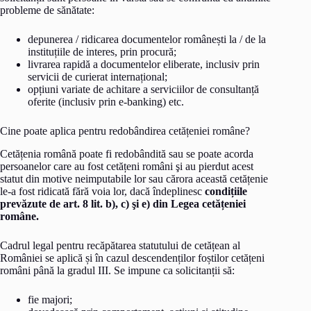
probleme de sănătate:
depunerea / ridicarea documentelor românești la / de la
instituțiile de interes, prin procură;
livrarea rapidă a documentelor eliberate, inclusiv prin
servicii de curierat internațional;
opțiuni variate de achitare a serviciilor de consultanță
oferite (inclusiv prin e-banking) etc.
Cine poate aplica pentru redobândirea cetățeniei române?
Cetățenia română poate fi redobândită sau se poate acorda
persoanelor care au fost cetățeni români şi au pierdut acest
statut din motive neimputabile lor sau cărora această cetățenie
le-a fost ridicată fără voia lor, dacă îndeplinesc
condițiile
prevăzute de art. 8 lit. b), c) şi e) din Legea cetățeniei
române.
Cadrul legal pentru recăpătarea statutului de cetățean al
României se aplică și în cazul descendenților foștilor cetățeni
români până la gradul III. Se impune ca solicitanții să:
fie majori;