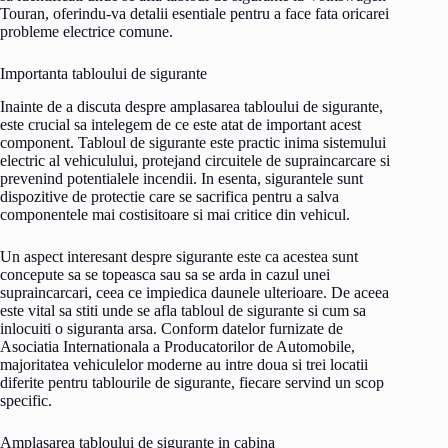
Touran, oferindu-va detalii esentiale pentru a face fata oricarei
probleme electrice comune.
Importanta tabloului de sigurante
Inainte de a discuta despre amplasarea tabloului de sigurante,
este crucial sa intelegem de ce este atat de important acest
component. Tabloul de sigurante este practic inima sistemului
electric al vehiculului, protejand circuitele de supraincarcare si
prevenind potentialele incendii. In esenta, sigurantele sunt
dispozitive de protectie care se sacrifica pentru a salva
componentele mai costisitoare si mai critice din vehicul.
Un aspect interesant despre sigurante este ca acestea sunt
concepute sa se topeasca sau sa se arda in cazul unei
supraincarcari, ceea ce impiedica daunele ulterioare. De aceea
este vital sa stiti unde se afla tabloul de sigurante si cum sa
inlocuiti o siguranta arsa. Conform datelor furnizate de
Asociatia Internationala a Producatorilor de Automobile,
majoritatea vehiculelor moderne au intre doua si trei locatii
diferite pentru tablourile de sigurante, fiecare servind un scop
specific.
Amplasarea tabloului de sigurante in cabina