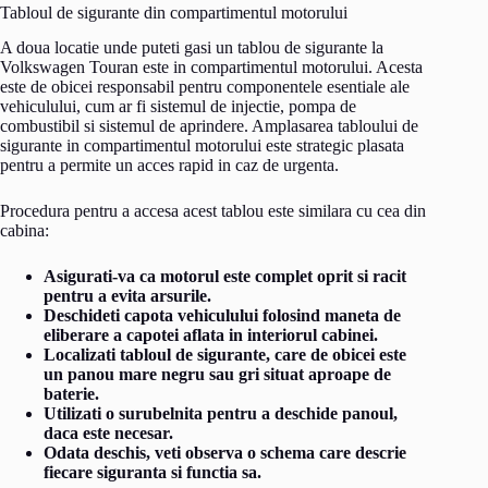
Tabloul de sigurante din compartimentul motorului
A doua locatie unde puteti gasi un tablou de sigurante la
Volkswagen Touran este in compartimentul motorului. Acesta
este de obicei responsabil pentru componentele esentiale ale
vehiculului, cum ar fi sistemul de injectie, pompa de
combustibil si sistemul de aprindere. Amplasarea tabloului de
sigurante in compartimentul motorului este strategic plasata
pentru a permite un acces rapid in caz de urgenta.
Procedura pentru a accesa acest tablou este similara cu cea din
cabina:
Asigurati-va ca motorul este complet oprit si racit
pentru a evita arsurile.
Deschideti capota vehiculului folosind maneta de
eliberare a capotei aflata in interiorul cabinei.
Localizati tabloul de sigurante, care de obicei este
un panou mare negru sau gri situat aproape de
baterie.
Utilizati o surubelnita pentru a deschide panoul,
daca este necesar.
Odata deschis, veti observa o schema care descrie
fiecare siguranta si functia sa.