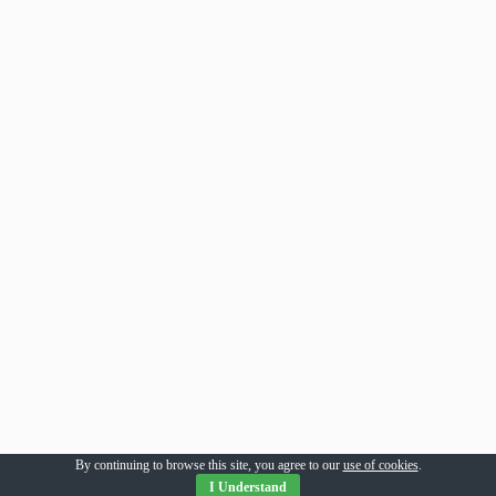
By continuing to browse this site, you agree to our
use of cookies
.
I Understand