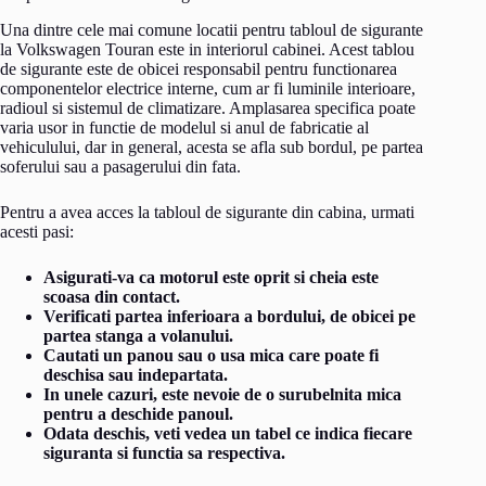
Una dintre cele mai comune locatii pentru tabloul de sigurante
la Volkswagen Touran este in interiorul cabinei. Acest tablou
de sigurante este de obicei responsabil pentru functionarea
componentelor electrice interne, cum ar fi luminile interioare,
radioul si sistemul de climatizare. Amplasarea specifica poate
varia usor in functie de modelul si anul de fabricatie al
vehiculului, dar in general, acesta se afla sub bordul, pe partea
soferului sau a pasagerului din fata.
Pentru a avea acces la tabloul de sigurante din cabina, urmati
acesti pasi:
Asigurati-va ca motorul este oprit si cheia este
scoasa din contact.
Verificati partea inferioara a bordului, de obicei pe
partea stanga a volanului.
Cautati un panou sau o usa mica care poate fi
deschisa sau indepartata.
In unele cazuri, este nevoie de o surubelnita mica
pentru a deschide panoul.
Odata deschis, veti vedea un tabel ce indica fiecare
siguranta si functia sa respectiva.