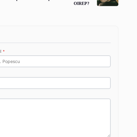
OIREP?
E
*