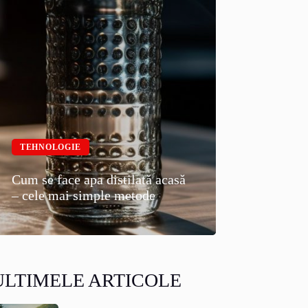
TEHNOLOGIE
Cum se face apa distilată acasă
– cele mai simple metode
ULTIMELE ARTICOLE