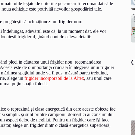
rmaţii utile legate de criteriile pe care ar fi recomandat să le
ă noua achiziţie este potrivită nevoilor gospodăriei tale.
e pregăteşti să achiziţionezi un frigider nou:
i îndelungat, adevărul este că, la un moment dat, ele vor
locuieşti frigiderul, ţinând cont de câteva detalii:
i când pleci în căutarea unui frigider nou, recomandarea
 Acesta este de o importanţă crucială în alegerea unui frigider
 mărimea spaţiului unde va fi pus, măsurătoarea trebuind,
ărie, alege un
frigider incorporabil de la Altex
, sau unul care
u mai puţin spaţiu folosit.
ce o reprezintă şi clasa energetică din care aceste obiecte fac
r şi simplu, şi sunt printre campionii domestici ai consumului
un aspect deloc de neglijat. Pentru un frigider care îşi face
urător, alege un frigider dintr-o clasă energetică superioară,