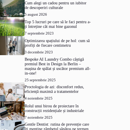
Cum alegi un cadou pentru un iubitor
de descoperiri culturale
5 august 2026
Top 5 lucruri pe care să le faci pentru a-
ți întreține cât mai bine gazonul
7 septembrie 2023
Optimizarea spațiului de pe hol: cum să
profiți de fiecare centimetru
3 decembrie 2023
Bespoke AI Laundry Combo câștigă
premiul Best in Design la Berlin –
mașina de spălat și uscător premium all-
in-one!
25 septembrie 2025
Proctologia de azi: disconfort redus,
eficiență maximă a tratamentelor
4 noiembrie 2025
Rolul unui birou de proiectare în
construcții rezidențiale și industriale
7 noiembrie 2025
Gentle Dentist: rutina de prevenție care
îți menține zâmbetul sănătos pe termen