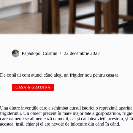
Papadopol Cosmin
22 decembrie 2022
De ce să ţii cont atunci când alegi un frigider nou pentru casa ta
CASA & GRADINA
Una dintre invenţiile care a schimbat cursul istoriei o reprezintă apariţi
frigiderului. Un obiect prezent în mare majoritate a gospodăriilor, frigid
care oamenii se alimentează oamenii, cât şi calitatea vieţii acestora, şi f
acestea, însă, chiar şi el are nevoie de înlocuire din când în când.