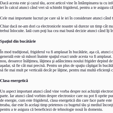
Dacă acesta este şi cazul tău, acest articol vine în întâmpinarea ta cu info
iei în calcul atunci când vrei să schimbi frigiderul, pentru a te asigura c
Cele mai importante lucruri pe care să le iei în considerare atunci când t
Chiar dacă ne-am dori ca electronicele noastre să dureze un timp cât ma
trebui înlocuite. Iată cum poţi lua cea mai bună decizie atunci când îţi în
Spaţiul din bucătărie
În mod tradiţional, frigiderul va fi amplasat în bucătărie, aşa că, atunc
generală este să măsori înainte spaţiul exact unde acesta va fi amplasat.
nou, deoarece înălţimea, lăţimea şi adâncimea noului frigider depind de
aşadar, să fie cât mai precisă. Pentru un plus de spaţiu câştigat în bucăt
să fie mai mult pe verticală decât pe lăţime, pentru mai multă eficienţă c
Clasa energetică
Un aspect important atunci când vine vorba despre noi achiziţii electroni
parte. Iar atunci când vorbim despre electronice care nu pot fi oprite pu
de energie, cum este frigiderul, clasa energetică din care face parte este 
treaba, dar este în acelaşi timp prietenos cu bugetul tău şi mediul înconj
pentru a te asigura că beneficiezi de tehnologie nouă în domeniu.