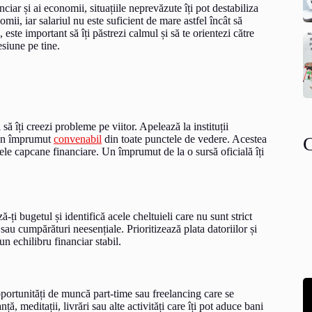
iar și ai economii, situațiile neprevăzute îți pot destabiliza
ii, iar salariul nu este suficient de mare astfel încât să
 este important să îți păstrezi calmul și să te orientezi către
esiune pe tine.
ă îți creezi probleme pe viitor. Apelează la instituții
a un împrumut
convenabil
din toate punctele de vedere. Acestea
lele capcane financiare. Un împrumut de la o sursă oficială îți
ți bugetul și identifică acele cheltuieli care nu sunt strict
au cumpărături neesențiale. Prioritizează plata datoriilor și
 un echilibru financiar stabil.
oportunități de muncă part-time sau freelancing care se
ță, meditații, livrări sau alte activități care îți pot aduce bani