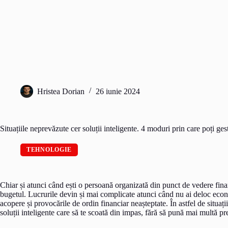
Hristea Dorian
26 iunie 2024
Situațiile neprevăzute cer soluții inteligente. 4 moduri prin care poți g
TEHNOLOGIE
Chiar și atunci când ești o persoană organizată din punct de vedere financ
bugetul. Lucrurile devin și mai complicate atunci când nu ai deloc econom
acopere și provocările de ordin financiar neașteptate. În astfel de situații,
soluții inteligente care să te scoată din impas, fără să pună mai multă pr