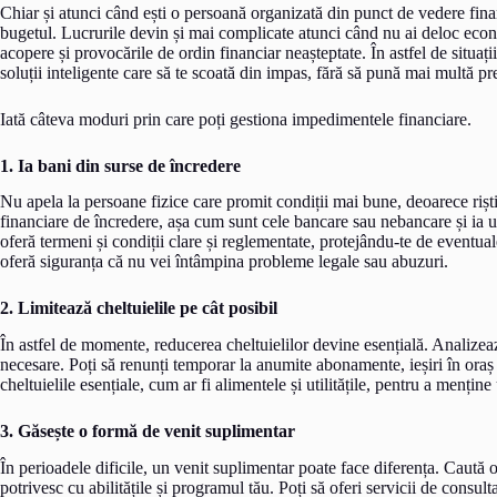
Chiar și atunci când ești o persoană organizată din punct de vedere financ
bugetul. Lucrurile devin și mai complicate atunci când nu ai deloc econom
acopere și provocările de ordin financiar neașteptate. În astfel de situații,
soluții inteligente care să te scoată din impas, fără să pună mai multă pr
Iată câteva moduri prin care poți gestiona impedimentele financiare.
1. Ia bani din surse de încredere
Nu apela la persoane fizice care promit condiții mai bune, deoarece riști s
financiare de încredere, așa cum sunt cele bancare sau nebancare și i
oferă termeni și condiții clare și reglementate, protejându-te de eventua
oferă siguranța că nu vei întâmpina probleme legale sau abuzuri.
2. Limitează cheltuielile pe cât posibil
În astfel de momente, reducerea cheltuielilor devine esențială. Analizează-
necesare. Poți să renunți temporar la anumite abonamente, ieșiri în oraș s
cheltuielile esențiale, cum ar fi alimentele și utilitățile, pentru a menține
3. Găsește o formă de venit suplimentar
În perioadele dificile, un venit suplimentar poate face diferența. Caută 
potrivesc cu abilitățile și programul tău. Poți să oferi servicii de consultan