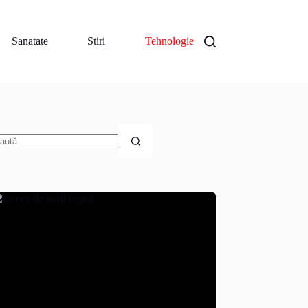
Sanatate
Stiri
Tehnologie
iciun
zultat