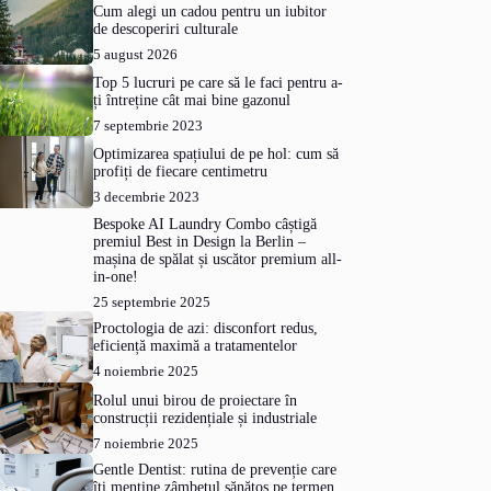
Cum alegi un cadou pentru un iubitor
de descoperiri culturale
5 august 2026
Top 5 lucruri pe care să le faci pentru a-
ți întreține cât mai bine gazonul
7 septembrie 2023
Optimizarea spațiului de pe hol: cum să
profiți de fiecare centimetru
3 decembrie 2023
Bespoke AI Laundry Combo câștigă
premiul Best in Design la Berlin –
mașina de spălat și uscător premium all-
in-one!
25 septembrie 2025
Proctologia de azi: disconfort redus,
eficiență maximă a tratamentelor
4 noiembrie 2025
Rolul unui birou de proiectare în
construcții rezidențiale și industriale
7 noiembrie 2025
Gentle Dentist: rutina de prevenție care
îți menține zâmbetul sănătos pe termen