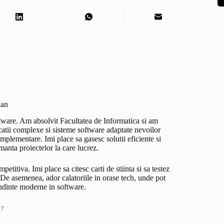
ian
tware. Am absolvit Facultatea de Informatica si am
icatii complexe si sisteme software adaptate nevoilor
implementare. Imi place sa gasesc solutii eficiente si
anta proiectelor la care lucrez.
titiva. Imi place sa citesc carti de stiinta si sa testez
l. De asemenea, ador calatoriile in orase tech, unde pot
endinte moderne in software.
17