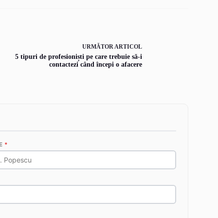
URMĂTOR
ARTICOL
5 tipuri de profesioniști pe care trebuie să-i
contactezi când începi o afacere
E
*