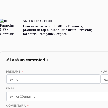
ANTERIOR
ARTICOL
Cum se remarcă puiul BIO La Provincia,
produsul de top al brandului? Iustin Paraschiv,
fondatorul companiei, explică
Lasă un comentariu
PRENUME
*
NUM
EMAIL
*
COMENTARIU
*