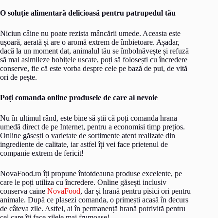
O soluție alimentară delicioasă pentru patrupedul tău
Niciun câine nu poate rezista mâncării umede. Aceasta este
ușoară, aerată și are o aromă extrem de îmbietoare. Așadar,
dacă la un moment dat, animalul tău se îmbolnăvește și refuză
să mai asimileze bobițele uscate, poți să folosești cu încredere
conserve, fie că este vorba despre cele pe bază de pui, de vită
ori de pește.
Poți comanda online produsele de care ai nevoie
Nu în ultimul rând, este bine să știi că poți comanda hrana
umedă direct de pe Internet, pentru a economisi timp prețios.
Online găsești o varietate de sortimente atent realizate din
ingrediente de calitate, iar astfel îți vei face prietenul de
companie extrem de fericit!
NovaFood.ro
îți propune întotdeauna produse excelente, pe
care le poți utiliza cu încredere. Online găsești inclusiv
conserva caine
NovaFood
, dar și hrană pentru pisici ori pentru
animale. După ce plasezi comanda, o primești acasă în decurs
de câteva zile. Astfel, ai în permanență hrană potrivită pentru
cel care îți face zilele mai frumoase!