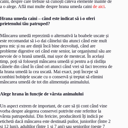
caini, despre care trebuie să cunoști câteva elemente înainte de
a o alege. Află mai multe despre hrana umeda caini
de aici
.
Hrana umeda caini – când este indicat să i-o oferi
prietenului tău patruped?
Mâncarea umedă reprezintă o alternativă la boabele uscate și
este recomandat să i-o dai câinelui tău atunci când este mult
prea mic și nu are dinții încă bine dezvoltați, când are
probleme digestive ori când este senior, iar organismul său are
nevoie de o hrană umedă, mai ușor de mestecat. În același
timp, poți să folosești mâncarea umedă și pentru a-ți răsfăța
câinele din când în când ori atunci când vrei să faci trecerea de
la hrana umedă la cea uscată. Mai exact, poți începe să
combini bobițele uscate cu o conservă și treptat să elimini
mâncarea umedă de tot din alimentația animalului.
Alege hrana în funcție de vârsta animalului
Un aspect extrem de important, de care să ții cont când vine
vorba despre alegerea conservei potrivite este referitor la
vârsta patrupedului. Din fericire, producătorii îți indică pe
etichetă dacă mâncarea este destinată puilor, juniorilor (între 2
și 12 luni), adulților (între 1 și 7 ani) sau seniorilor (peste 7