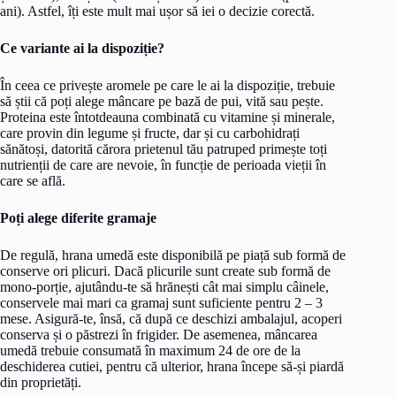
ani). Astfel, îți este mult mai ușor să iei o decizie corectă.
Ce variante ai la dispoziție?
În ceea ce privește aromele pe care le ai la dispoziție, trebuie
să știi că poți alege mâncare pe bază de pui, vită sau pește.
Proteina este întotdeauna combinată cu vitamine și minerale,
care provin din legume și fructe, dar și cu carbohidrați
sănătoși, datorită cărora prietenul tău patruped primește toți
nutrienții de care are nevoie, în funcție de perioada vieții în
care se află.
Poți alege diferite gramaje
De regulă, hrana umedă este disponibilă pe piață sub formă de
conserve ori plicuri. Dacă plicurile sunt create sub formă de
mono-porție, ajutându-te să hrănești cât mai simplu câinele,
conservele mai mari ca gramaj sunt suficiente pentru 2 – 3
mese. Asigură-te, însă, că după ce deschizi ambalajul, acoperi
conserva și o păstrezi în frigider. De asemenea, mâncarea
umedă trebuie consumată în maximum 24 de ore de la
deschiderea cutiei, pentru că ulterior, hrana începe să-și piardă
din proprietăți.