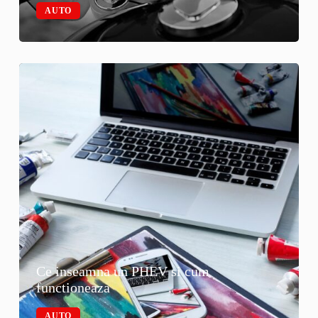
AUTO
Ce inseamna un PHEV si cum
functioneaza
AUTO