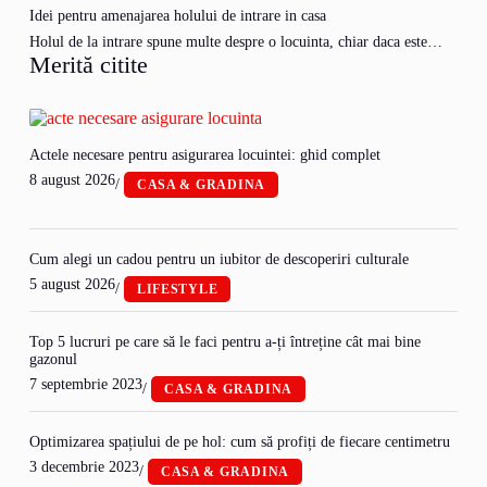
Idei pentru amenajarea holului de intrare in casa
Holul de la intrare spune multe despre o locuinta, chiar daca este…
Merită citite
Actele necesare pentru asigurarea locuintei: ghid complet
8 august 2026
/
CASA & GRADINA
Cum alegi un cadou pentru un iubitor de descoperiri culturale
5 august 2026
/
LIFESTYLE
Top 5 lucruri pe care să le faci pentru a-ți întreține cât mai bine
gazonul
7 septembrie 2023
/
CASA & GRADINA
Optimizarea spațiului de pe hol: cum să profiți de fiecare centimetru
3 decembrie 2023
/
CASA & GRADINA