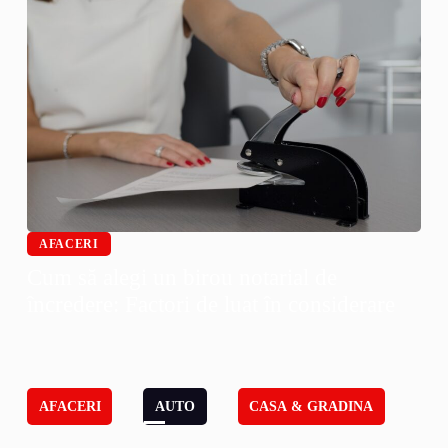
AFACERI
Cum să alegi un birou notarial de
încredere: Factori de luat în considerare
AFACERI
AUTO
CASA & GRADINA