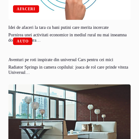
AFACERI
Idei de afaceri la tara cu bani putini care merita incercate
Pornirea unei activitati economice in mediul rural nu mai inseamna
doar agricultura…
AUTO
Aventuri pe roti inspirate din universul Cars pentru cei mici
Radiator Springs in camera copilului: joaca de rol care prinde viteza
Universul…