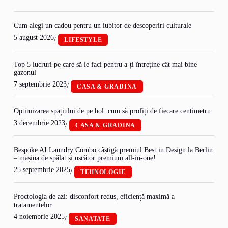
Cum alegi un cadou pentru un iubitor de descoperiri culturale
5 august 2026
/
LIFESTYLE
Top 5 lucruri pe care să le faci pentru a-ți întreține cât mai bine
gazonul
7 septembrie 2023
/
CASA & GRADINA
Optimizarea spațiului de pe hol: cum să profiți de fiecare centimetru
3 decembrie 2023
/
CASA & GRADINA
Bespoke AI Laundry Combo câștigă premiul Best in Design la Berlin
– mașina de spălat și uscător premium all-in-one!
25 septembrie 2025
/
TEHNOLOGIE
Proctologia de azi: disconfort redus, eficiență maximă a
tratamentelor
4 noiembrie 2025
/
SANATATE