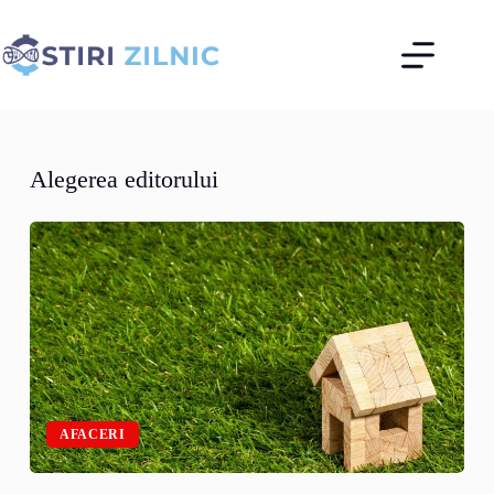
Sari
la
conținut
Alegerea editorului
AFACERI