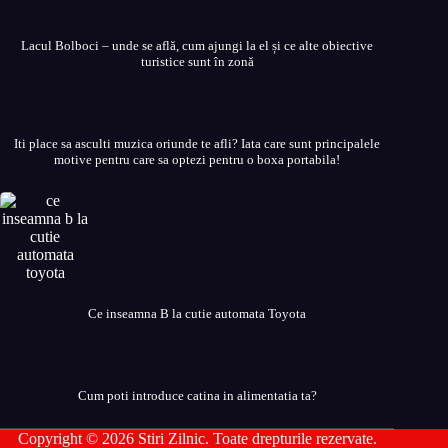
Lacul Bolboci – unde se află, cum ajungi la el și ce alte obiective
turistice sunt în zonă
Iti place sa asculti muzica oriunde te afli? Iata care sunt principalele
motive pentru care sa optezi pentru o boxa portabila!
Ce inseamna B la cutie automata Toyota
Cum poti introduce catina in alimentatia ta?
Copyright © 2026 Stiri Zilnic. Toate drepturile rezervate.