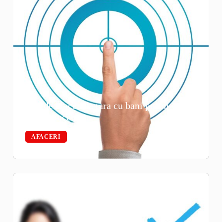
Idei de afaceri la tara cu bani putini care
merita incercate
AFACERI