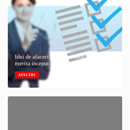
Idei de afaceri la tara cu 5000 de euro: ce
merita inceput
AFACERI