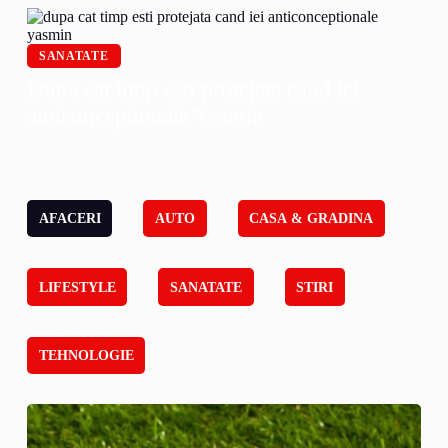
SANATATE
Dupa cat timp esti protejata cand iei
anticonceptionale Yasmin
AFACERI
AUTO
CASA & GRADINA
LIFESTYLE
SANATATE
STIRI
TEHNOLOGIE