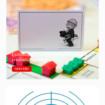
Comisionul la rambursarea anticipata a
creditului ipotecar
AFACERI