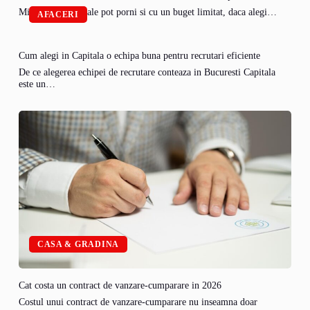
Micile afaceri rurale pot porni si cu un buget limitat, daca alegi…
AFACERI
Cum alegi in Capitala o echipa buna pentru recrutari eficiente
De ce alegerea echipei de recrutare conteaza in Bucuresti Capitala
este un…
CASA & GRADINA
Cat costa un contract de vanzare-cumparare in 2026
Costul unui contract de vanzare-cumparare nu inseamna doar