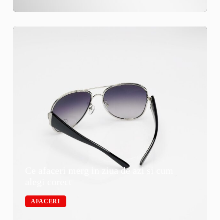
Ce afaceri merg in ziua de azi si cum
alegi corect
AFACERI