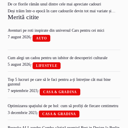
De ce florile rămân unul dintre cele mai apreciate cadouri
Deși trăim într-o epocă în care cadourile devin tot mai variate și…
Merită citite
Aventuri pe roti inspirate din universul Cars pentru cei mici
7 august 2026
/
AUTO
Cum alegi un cadou pentru un iubitor de descoperiri culturale
5 august 2026
/
LIFESTYLE
Top 5 lucruri pe care să le faci pentru a-ți întreține cât mai bine
gazonul
7 septembrie 2023
/
CASA & GRADINA
Optimizarea spațiului de pe hol: cum să profiți de fiecare centimetru
3 decembrie 2023
/
CASA & GRADINA
Bespoke AI Laundry Combo câștigă premiul Best in Design la Berlin