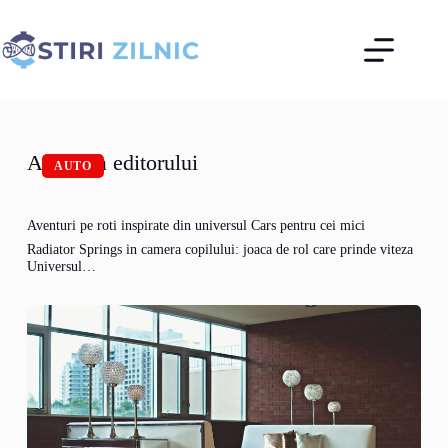
Sari
la
conținut
Alegerea editorului
AUTO
Aventuri pe roti inspirate din universul Cars pentru cei mici
Radiator Springs in camera copilului: joaca de rol care prinde viteza
Universul…