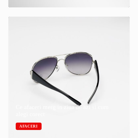
Ce afaceri merg in ziua de azi si cum
alegi corect
AFACERI