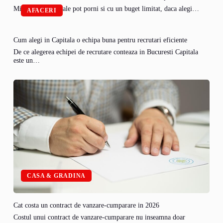
Micile afaceri rurale pot porni si cu un buget limitat, daca alegi…
AFACERI
Cum alegi in Capitala o echipa buna pentru recrutari eficiente
De ce alegerea echipei de recrutare conteaza in Bucuresti Capitala
este un…
CASA & GRADINA
Cat costa un contract de vanzare-cumparare in 2026
Costul unui contract de vanzare-cumparare nu inseamna doar