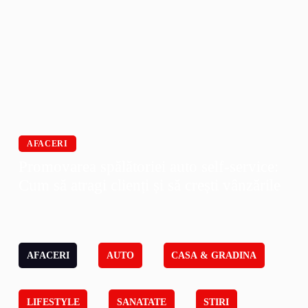
AFACERI
Promovarea spălătoriei auto self-service:
Cum să atragi clienți și să crești vânzările
AFACERI
AUTO
CASA & GRADINA
LIFESTYLE
SANATATE
STIRI