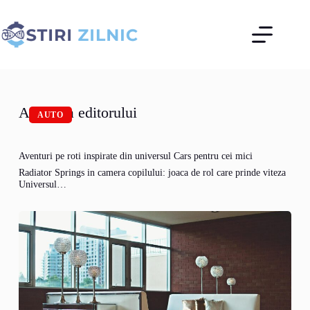
Sari
la
conținut
Alegerea editorului
AUTO
Aventuri pe roti inspirate din universul Cars pentru cei mici
Radiator Springs in camera copilului: joaca de rol care prinde viteza
Universul…