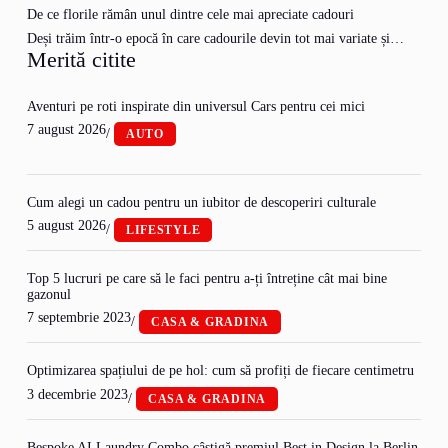
De ce florile rămân unul dintre cele mai apreciate cadouri
Deși trăim într-o epocă în care cadourile devin tot mai variate și…
Merită citite
Aventuri pe roti inspirate din universul Cars pentru cei mici
7 august 2026
/
AUTO
Cum alegi un cadou pentru un iubitor de descoperiri culturale
5 august 2026
/
LIFESTYLE
Top 5 lucruri pe care să le faci pentru a-ți întreține cât mai bine
gazonul
7 septembrie 2023
/
CASA & GRADINA
Optimizarea spațiului de pe hol: cum să profiți de fiecare centimetru
3 decembrie 2023
/
CASA & GRADINA
Bespoke AI Laundry Combo câștigă premiul Best in Design la Berlin