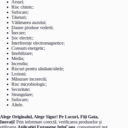
Arsuri;
Risc chimic;
Sufocare;
Tăieturi;
Vătămarea auzului;
Daune produse vederii;
Înecare;
Șoc electric;
Interferențe electromagnetice;
Consum energetic;
Imobilizare;
Mediu;
Incendiu;
Riscuri pentru sănătate/altele;
Leziuni;
Măsurare incorectă;
Risc microbiologic;
Securitate;
Strangulare;
Sufocare;
Altele.
Alege Originalul, Alege Sigur! Pe Locuri, Fiți Gata,
Inovați!
Prin informare corectă, verificarea produselor și
utilizarea
Aplicației Europene InfoCons
, consumatorii pot