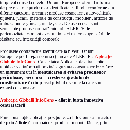
timp real emise la nivelul Uniunii Europene, oferind informații
despre riscurile produselor identificate ca fiind neconforme din
diferite categorii, precum : produse cosmetice , autovechicule,
bijuterii, jucării, materiale de construcții , mobilier , articole de
îmbrăcăminte și încălțăminte , etc . De asemenea, sunt
semnalate produse contrafăcute prin ALERTE de
periculozitate, care pot avea un impact major asupra stării de
sănătate sau integrității corporale.
Produsele contrafăcute identificate la nivelul Uniunii
Europene pot fi regăsite în secțiunea de ALERTE a
Aplicației
Globale InfoCons
. Capacitatea Aplicației de a transmite
rapid aceste informații privind siguranta consumatorilor o face
un instrument util în i
dentificarea și evitarea produselor
periculoase
, precum și în
creșterea gradului de
conștientizare în timp real
privind riscurile la care sunt
expuși consumatorii.
Aplicația Globală InfoCons
– aliat în lupta împotriva
contrafacerii
Funcționalitățile aplicației poziționează InfoCons ca un
actor
de primă linie
în combaterea produselor contrafăcute, prin: