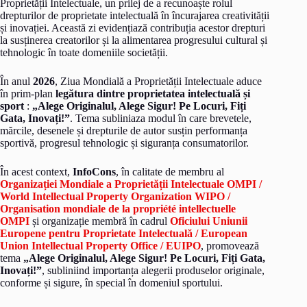
Proprietății Intelectuale, un prilej de a recunoaște rolul
drepturilor de proprietate intelectuală în încurajarea creativității
și inovației. Această zi evidențiază contribuția acestor drepturi
la susținerea creatorilor și la alimentarea progresului cultural și
tehnologic în toate domeniile societății.
În anul
2026
, Ziua Mondială a Proprietății Intelectuale aduce
în prim-plan
legătura dintre proprietatea intelectuală și
sport
:
„Alege Originalul, Alege Sigur! Pe Locuri, Fiți
Gata, Inovați!”
. Tema subliniaza modul în care brevetele,
mărcile, desenele și drepturile de autor susțin performanța
sportivă, progresul tehnologic și siguranța consumatorilor.
În acest context,
InfoCons
, în calitate de membru al
Organizației Mondiale a Proprietății Intelectuale OMPI /
World Intellectual Property Organization WIPO /
Organisation mondiale de la propriété intellectuelle
OMPI
și organizație membră în cadrul
Oficiului Uniunii
Europene pentru Proprietate Intelectuală / European
Union Intellectual Property Office / EUIPO
, promovează
tema
„Alege Originalul, Alege Sigur! Pe Locuri, Fiți Gata,
Inovați!”
, subliniind importanța alegerii produselor originale,
conforme și sigure, în special în domeniul sportului.