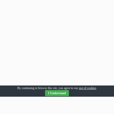
By continuing to browse this site, you agree to our
use of cookies
.
I Understand