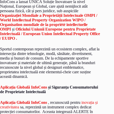
InfoCons a lansat UNICA Soluție Inovatoare la nivel
Național, European și Global, care ajută nemijlocit atât
persoana fizică, cât și pers juridice, sub auspiciile
Organizației Mondiale a Proprietății Intelectuale OMPI /
World Intellectual Property Organization WIPO /
Organisation mondiale de la propriété intellectuelle
OMPI
și
Oficiului Uniunii Europene pentru Proprietate
Intelectuală / European Union Intellectual Property Office
/ EUIPO .
Sportul contemporan reprezintă un ecosistem complex, aflat la
intersecția dintre tehnologie, modă, sănătate, divertisment,
media și bunuri de consum. De la echipamente sportive
inovatoare și materiale de ultimă generație, până la branduri
recunoscute la nivel global și designuri emblematice,
proprietatea intelectuală este elementul-cheie care susține
această dinamică.
Aplicația Globală InfoCons
și Siguranța Consumatorului
de Proprietate Intelectuală
Aplicația Globală InfoCons
, recunoscută pentru
inovația și
creativitatea
sa, reprezintă un instrument complex dedicat
protecției consumatorilor. Aceasta integrează ALERTE în