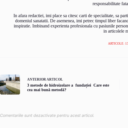
responsabilitate fata
In afara redactiei, imi place sa citesc carti de specialitate, sa pa
domeniul sanatatii. De asemenea, imi petrec timpul liber facand s
inspiratie. Imbinand experienta profesionala cu pasiunile person
in articolele 
ARTICOLE: 1
ANTERIOR
ARTICOL
3 metode de hidroizolare a fundației Care este
cea mai bună metodă?
Comentariile sunt dezactivate pentru acest articol.