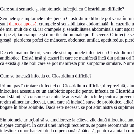
Care sunt semnele și simptomele infecției cu Clostridium difficile?
Semnele și simptomele infecției cu Clostridium difficile pot varia în func
sunt
diareea apoasă
, crampele și sensibilitatea abdominală. În cazurile 
de mai mult de o zi, iar crampele și sensibilitatea abdominală sunt ușoa
ori pe zi, iar crampele și durerile abdominale pot fi severe. O infecție s
greață, pierderea poftei de mâncare, abdomen umflat, apetit redus, pierd
De cele mai multe ori, semnele și simptomele infecției cu Clostridium dif
antibiotice. Există însă și cazuri în care se manifestă încă din prima ori î
că există și alte boli care se pot manifesta prin simptome similare. Numa
Cum se tratează infecția cu Clostridium difficile?
Primul pas în tratarea infecției cu Clostridium difficile, îl reprezintă, atu
înlocuirea acestuia cu un antibiotic specific pentru infecția cu Clostridiu
sunt sfătuiți să consume o cantitate adecvată de lichide pentru a preve
regim alimentar adecvat, unul care să includă surse de probiotice, adică 
bogate în fibre solubile. Dacă este necesar, se pot administra și suplime
Simptomele ar trebui să se amelioreze la câteva zile după înlocuirea ant
dispare complet. În cazul unei infecții recurente, se poate recomanda un
intestine a unor bacterii de la o persoană sănătoasă, pentru a ajuta la opri