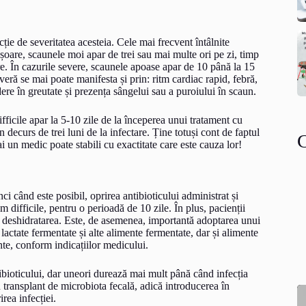
ție de severitatea acesteia. Cele mai frecvent întâlnite
ușoare, scaunele moi apar de trei sau mai multe ori pe zi, timp
re. În cazurile severe, scaunele apoase apar de 10 până la 15
everă se mai poate manifesta și prin: ritm cardiac rapid, febră,
ere în greutate și prezența sângelui sau a puroiului în scaun.
ficile apar la 5-10 zile de la începerea unui tratament cu
n decurs de trei luni de la infectare. Ține totuși cont de faptul
i un medic poate stabili cu exactitate care este cauza lor!
nci când este posibil, oprirea antibioticului administrat și
m difficile, pentru o perioadă de 10 zile. În plus, pacienții
ni deshidratarea. Este, de asemenea, importantă adoptarea unui
lactate fermentate și alte alimente fermentate, dar și alimente
nte, conform indicațiilor medicului.
ibioticului, dar uneori durează mai mult până când infecția
 transplant de microbiota fecală, adică introducerea în
rea infecției.