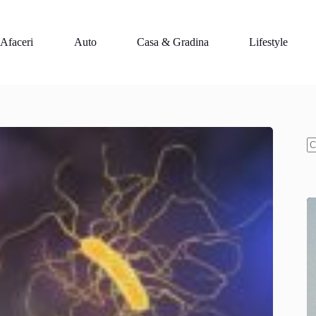
Afaceri
Auto
Casa & Gradina
Lifestyle
N
re