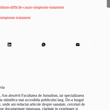
tridium-difficile-cauze-simptome-tratament
e-simptome-tratament
ria
. Am absolvit Facultatea de Jurnalism, iar specializarea
a stiintifica mai accesibila publicului larg. De-a lungul
e, unde am redactat articole despre sanatate, cercetari de
 pe documentare riguroasa, claritate in exprimare si