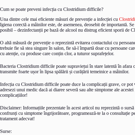
Cum se poate preveni infecția cu Clostridium difficile?
Una dintre cele mai eficiente măsuri de prevenție a infecției cu
Clostrid
Igiena corectă a mâinilor este, de asemenea, deosebit de importantă. Se 
posibil – dezinfectanții pe bază de alcool nu distrug eficient sporii de Cl
O altă măsură de prevenție o reprezintă evitarea contactului cu persoanel
trebuie fie să stea singure în salon, fie să-l împartă doar cu persoane c
cu atenție, cu produse care conțin clor, a tuturor suprafețelor.
Bacteria Clostridium difficile poate supraviețui în stare latentă în afar
transmite foarte ușor în lipsa spălării și curățării temeinice a mâinilor.
Infecția cu Clostridium difficile poate duce la complicații grave, ce pot 
adresezi unui medic dacă ai diaree severă sau alte simptome ale acestei 
complicațiilor!
Disclaimer: Informațiile prezentate în acest articol nu reprezintă o sursă
confrunți cu simptome îngrijorătoare, programează-te la o consultație pe
tratament adecvat!
Surse: