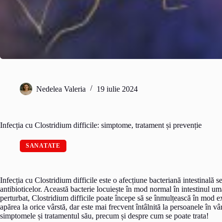
Nedelea Valeria
19 iulie 2024
Infecția cu Clostridium difficile: simptome, tratament și prevenție
SANATATE
Infecția cu Clostridium difficile este o afecțiune bacteriană intestinală s
antibioticelor. Această bacterie locuiește în mod normal în intestinul uman
perturbat, Clostridium difficile poate începe să se înmulțească în mod 
apărea la orice vârstă, dar este mai frecvent întâlnită la persoanele în v
simptomele și tratamentul său, precum și despre cum se poate trata!