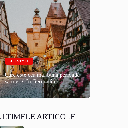
LIFESTYLE
Care este cea mai bună perioadă
să mergi în Germania
ULTIMELE ARTICOLE