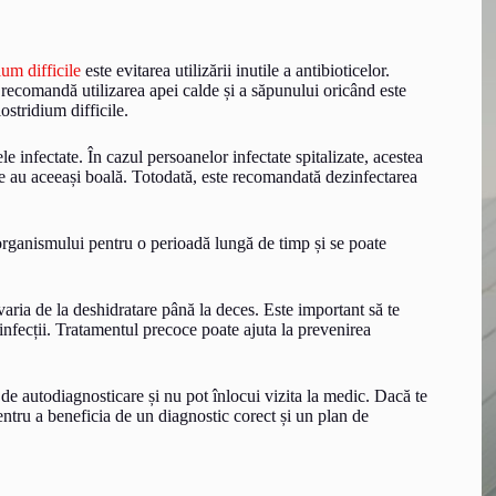
ium difficile
este evitarea utilizării inutile a antibioticelor.
recomandă utilizarea apei calde și a săpunului oricând este
ostridium difficile.
e infectate. În cazul persoanelor infectate spitalizate, acestea
are au aceeași boală. Totodată, este recomandată dezinfectarea
a organismului pentru o perioadă lungă de timp și se poate
varia de la deshidratare până la deces. Este important să te
infecții. Tratamentul precoce poate ajuta la prevenirea
 de autodiagnosticare și nu pot înlocui vizita la medic. Dacă te
ntru a beneficia de un diagnostic corect și un plan de