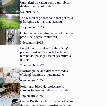
Cum alegi un cadou pentru un iubitor
de descoperiri culturale
5 august 2026
Top 5 lucruri pe care să le faci pentru a-
ți întreține cât mai bine gazonul
7 septembrie 2023
Optimizarea spațiului de pe hol: cum să
profiți de fiecare centimetru
3 decembrie 2023
Bespoke AI Laundry Combo câștigă
premiul Best in Design la Berlin –
mașina de spălat și uscător premium all-
in-one!
25 septembrie 2025
Proctologia de azi: disconfort redus,
eficiență maximă a tratamentelor
4 noiembrie 2025
Rolul unui birou de proiectare în
construcții rezidențiale și industriale
7 noiembrie 2025
Gentle Dentist: rutina de prevenție care
îți menține zâmbetul sănătos pe termen