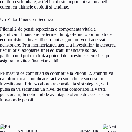
continua schimbare, astfel incat este important sa ramaneti la
curent cu ultimele evolutii si tendinte.
Un Viitor Financiar Securizat
Pilonul 2 de pensii reprezinta o componenta vitala a
planificarii financiare pe termen lung, oferind oportunitati de
economisire si investitii care pot asigura un venit adecvat la
pensionare. Prin monitorizarea atenta a investitiilor, intelegerea
riscurilor si adoptarea unei educatii financiare solide,
participantii pot maximiza potentialul acestui sistem si isi pot
asigura un viitor financiar stabil.
Pe masura ce continuati sa contribuie la Pilonul 2, amintiti-va
ca informarea si implicarea activa sunt cheile succesului
investitional. Printr-o abordare constienta si strategica, veti
putea sa va securizati un nivel de trai confortabil la varsta
pensionarii, beneficiind de avantajele oferite de acest sistem
inovator de pensii.
ANTERIOR
URMĂTOR