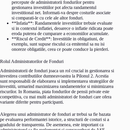
percepute de administratorii fondurilor pentru
gestionarea investitiilor pot afecta randamentul
investitional net. Informati-va despre costurile asociate
si comparati-le cu cele ale altor fonduri.
**Infatia**: Randamentele investitiilor trebuie evaluate
si in contextul inflatiei, deoarece o inflatie ridicata poate
eroda puterea de cumparare a economiilor acumulate.
**Riscul de Credit**: Investitiile in obligatiuni, de
exemplu, sunt supuse riscului ca emitentul sa nu isi
onoreze obligatiile, ceea ce poate conduce la pierderi.
Rolul Administratorilor de Fonduri
Administratorii de fonduri joaca un rol crucial in gestionarea si
investirea contributiilor dumneavoastra la Pilonul 2. Acestia
sunt responsabili de elaborarea si implementarea strategiilor de
investitii, urmarind maximizarea randamentelor si minimizarea
riscurilor. In Romania, piata fondurilor de pensii private este
competitiva, cu mai multi administratori de fonduri care ofera
variante diferite pentru participanti.
Alegerea unui administrator de fonduri ar trebui sa fie bazata
pe evaluarea performantei istorice, a structurii de costuri si a
gradului de transparenta. De asemenea, este important ca
administratorul sa fie reglementat si supravegheat de ASF,