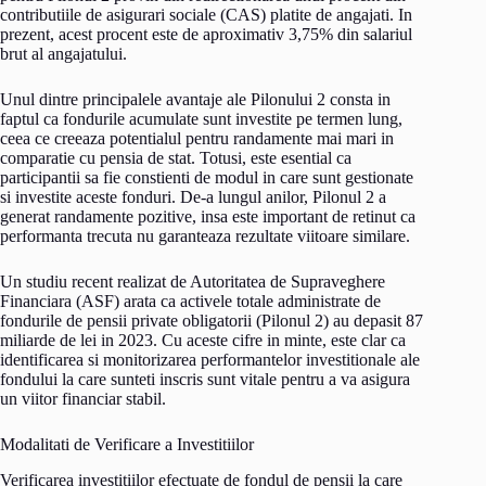
contributiile de asigurari sociale (CAS) platite de angajati. In
prezent, acest procent este de aproximativ 3,75% din salariul
brut al angajatului.
Unul dintre principalele avantaje ale Pilonului 2 consta in
faptul ca fondurile acumulate sunt investite pe termen lung,
ceea ce creeaza potentialul pentru randamente mai mari in
comparatie cu pensia de stat. Totusi, este esential ca
participantii sa fie constienti de modul in care sunt gestionate
si investite aceste fonduri. De-a lungul anilor, Pilonul 2 a
generat randamente pozitive, insa este important de retinut ca
performanta trecuta nu garanteaza rezultate viitoare similare.
Un studiu recent realizat de Autoritatea de Supraveghere
Financiara (ASF) arata ca activele totale administrate de
fondurile de pensii private obligatorii (Pilonul 2) au depasit 87
miliarde de lei in 2023. Cu aceste cifre in minte, este clar ca
identificarea si monitorizarea performantelor investitionale ale
fondului la care sunteti inscris sunt vitale pentru a va asigura
un viitor financiar stabil.
Modalitati de Verificare a Investitiilor
Verificarea investitiilor efectuate de fondul de pensii la care