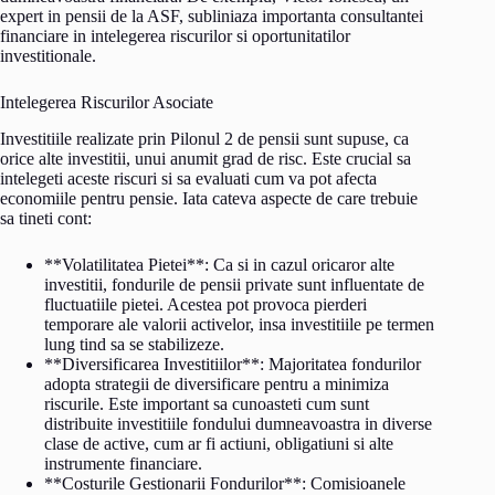
expert in pensii de la ASF, subliniaza importanta consultantei
financiare in intelegerea riscurilor si oportunitatilor
investitionale.
Intelegerea Riscurilor Asociate
Investitiile realizate prin Pilonul 2 de pensii sunt supuse, ca
orice alte investitii, unui anumit grad de risc. Este crucial sa
intelegeti aceste riscuri si sa evaluati cum va pot afecta
economiile pentru pensie. Iata cateva aspecte de care trebuie
sa tineti cont:
**Volatilitatea Pietei**: Ca si in cazul oricaror alte
investitii, fondurile de pensii private sunt influentate de
fluctuatiile pietei. Acestea pot provoca pierderi
temporare ale valorii activelor, insa investitiile pe termen
lung tind sa se stabilizeze.
**Diversificarea Investitiilor**: Majoritatea fondurilor
adopta strategii de diversificare pentru a minimiza
riscurile. Este important sa cunoasteti cum sunt
distribuite investitiile fondului dumneavoastra in diverse
clase de active, cum ar fi actiuni, obligatiuni si alte
instrumente financiare.
**Costurile Gestionarii Fondurilor**: Comisioanele