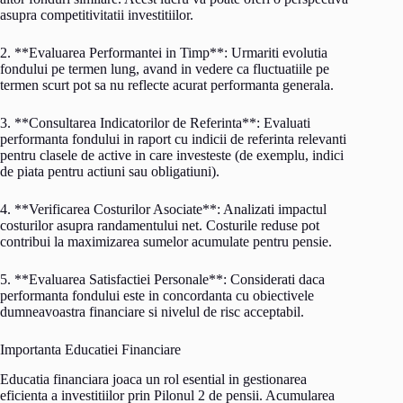
asupra competitivitatii investitiilor.
2. **Evaluarea Performantei in Timp**: Urmariti evolutia
fondului pe termen lung, avand in vedere ca fluctuatiile pe
termen scurt pot sa nu reflecte acurat performanta generala.
3. **Consultarea Indicatorilor de Referinta**: Evaluati
performanta fondului in raport cu indicii de referinta relevanti
pentru clasele de active in care investeste (de exemplu, indici
de piata pentru actiuni sau obligatiuni).
4. **Verificarea Costurilor Asociate**: Analizati impactul
costurilor asupra randamentului net. Costurile reduse pot
contribui la maximizarea sumelor acumulate pentru pensie.
5. **Evaluarea Satisfactiei Personale**: Considerati daca
performanta fondului este in concordanta cu obiectivele
dumneavoastra financiare si nivelul de risc acceptabil.
Importanta Educatiei Financiare
Educatia financiara joaca un rol esential in gestionarea
eficienta a investitiilor prin Pilonul 2 de pensii. Acumularea