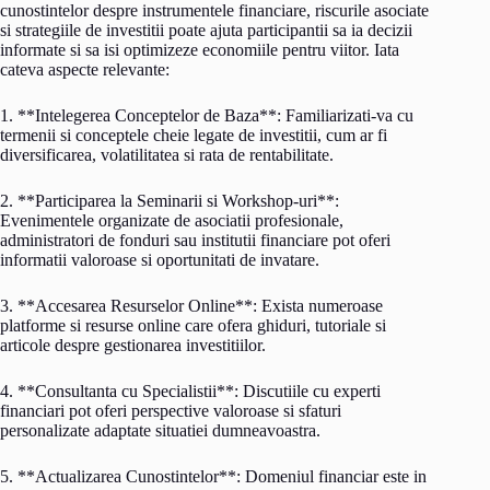
cunostintelor despre instrumentele financiare, riscurile asociate
si strategiile de investitii poate ajuta participantii sa ia decizii
informate si sa isi optimizeze economiile pentru viitor. Iata
cateva aspecte relevante:
1. **Intelegerea Conceptelor de Baza**: Familiarizati-va cu
termenii si conceptele cheie legate de investitii, cum ar fi
diversificarea, volatilitatea si rata de rentabilitate.
2. **Participarea la Seminarii si Workshop-uri**:
Evenimentele organizate de asociatii profesionale,
administratori de fonduri sau institutii financiare pot oferi
informatii valoroase si oportunitati de invatare.
3. **Accesarea Resurselor Online**: Exista numeroase
platforme si resurse online care ofera ghiduri, tutoriale si
articole despre gestionarea investitiilor.
4. **Consultanta cu Specialistii**: Discutiile cu experti
financiari pot oferi perspective valoroase si sfaturi
personalizate adaptate situatiei dumneavoastra.
5. **Actualizarea Cunostintelor**: Domeniul financiar este in