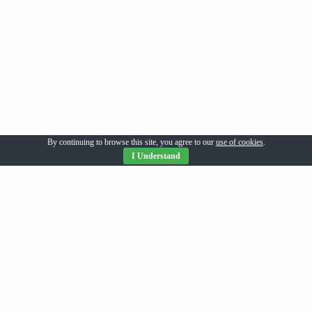
By continuing to browse this site, you agree to our
use of cookies
.
I Understand
Parteneri Romania
addesigns
agri-news
alil
allpress
allsport
amsonline