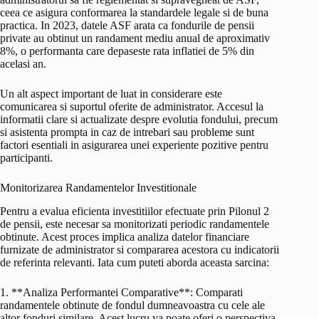
ceea ce asigura conformarea la standardele legale si de buna
practica. In 2023, datele ASF arata ca fondurile de pensii
private au obtinut un randament mediu anual de aproximativ
8%, o performanta care depaseste rata inflatiei de 5% din
acelasi an.
Un alt aspect important de luat in considerare este
comunicarea si suportul oferite de administrator. Accesul la
informatii clare si actualizate despre evolutia fondului, precum
si asistenta prompta in caz de intrebari sau probleme sunt
factori esentiali in asigurarea unei experiente pozitive pentru
participanti.
Monitorizarea Randamentelor Investitionale
Pentru a evalua eficienta investitiilor efectuate prin Pilonul 2
de pensii, este necesar sa monitorizati periodic randamentele
obtinute. Acest proces implica analiza datelor financiare
furnizate de administrator si compararea acestora cu indicatorii
de referinta relevanti. Iata cum puteti aborda aceasta sarcina:
1. **Analiza Performantei Comparative**: Comparati
randamentele obtinute de fondul dumneavoastra cu cele ale
altor fonduri similare. Acest lucru va poate oferi o perspectiva