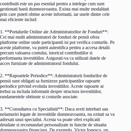
contribuiti este un pas esential pentru a intelege cum sunt
gestionati banii dumneavoastra. Exista mai multe modalitati
prin care puteti obtine aceste informatii, iar unele dintre cele
mai eficiente includ:
1. **Portalurile Online ale Administratorilor de Fonduri**:
Cei mai multi administratori de fonduri de pensii ofera
platforme online unde participantii isi pot verifica conturile. Pe
aceste platforme, va puteti autentifica pentru a accesa detalii
precum valoarea contului, istoricul contributiilor si
performanta investitiilor. Asigurati-va ca utilizati datele de
acces furnizate de administratorul fondului.
2. **Rapoartele Periodice**: Administratorii fondurilor de
pensii sunt obligati sa furnizeze participantilor rapoarte
periodice privind evolutia investitiilor. Aceste rapoarte ar
trebui sa includa informatii despre structura investitiilor,
randamentele obtinute si costurile asociate.
3. **Consultarea cu Specialistii**: Daca aveti intrebari sau
nelamuriri legate de investitiile dumneavoastra, nu ezitati sa va
adresati unui specialist. Acesta va poate oferi explicatii
detaliate si recomandari personalizate in functie de situatia
dumneavoastra financiara. De exemplu, Victor Ionescu, un