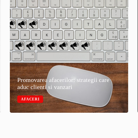
Promovarea afacerilor: strategii care
aduc clienti si vanzari
AFACERI