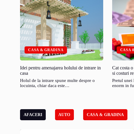
CASA & GRADINA
CASA 
Idei pentru amenajarea holului de intrare in
Cat costa o
casa
si costuri re
Holul de la intrare spune multe despre o
Pretul unei
locuinta, chiar daca este…
enorm in fu
AFACERI
AUTO
CASA & GRADINA