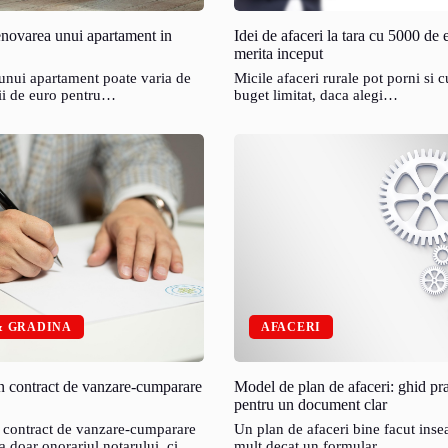
enovarea unui apartament in
Idei de afaceri la tara cu 5000 de 
merita inceput
nui apartament poate varia de
Micile afaceri rurale pot porni si 
ii de euro pentru…
buget limitat, daca alegi…
& GRADINA
AFACERI
n contract de vanzare-cumparare
Model de plan de afaceri: ghid pra
pentru un document clar
 contract de vanzare-cumparare
Un plan de afaceri bine facut ins
 doar onorariul notarului, ci
mult decat un formular…