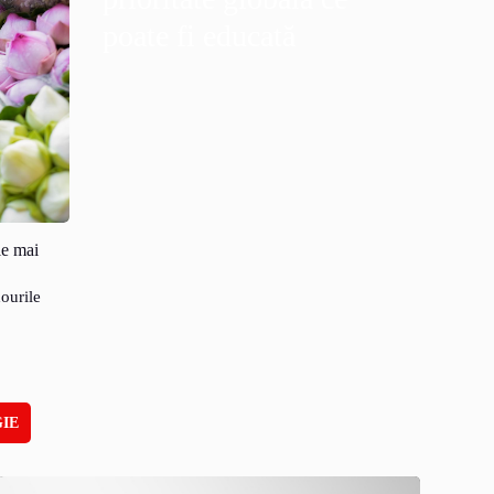
poate fi educată
le mai
dourile
IE