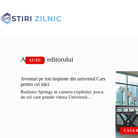
Sari
la
conținut
Alegerea editorului
AUTO
Aventuri pe roti inspirate din universul Cars
pentru cei mici
Radiator Springs in camera copilului: joaca
de rol care prinde viteza Universul…
CASA 