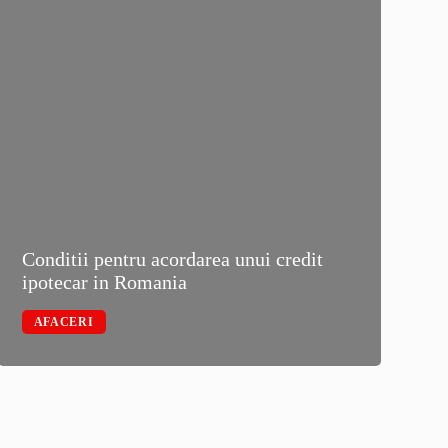
Conditii pentru acordarea unui credit
Ce i
ipotecar in Romania
func
AFACERI
AUT