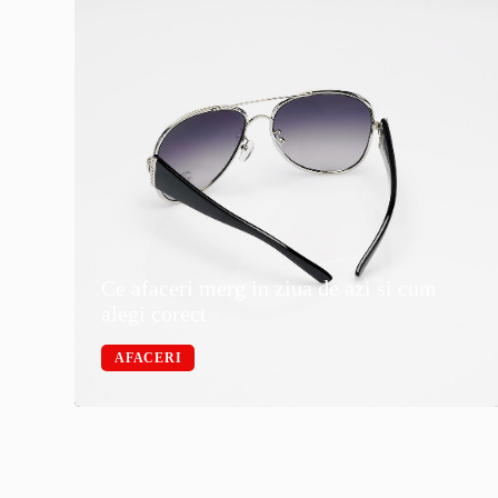
Ce afaceri merg in ziua de azi si cum
alegi corect
AFACERI