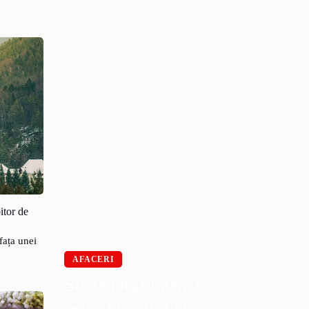
itor de
fața unei
AFACERI
Sustenabilitatea, o
prioritate globală ce