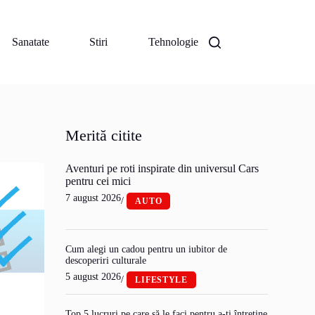
Sanatate
Stiri
Tehnologie
Merită citite
Aventuri pe roti inspirate din universul Cars
pentru cei mici
7 august 2026
/
AUTO
Cum alegi un cadou pentru un iubitor de
descoperiri culturale
5 august 2026
/
LIFESTYLE
Top 5 lucruri pe care să le faci pentru a-ți întreține