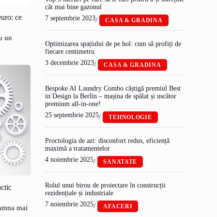
cât mai bine gazonul
euro: ce
7 septembrie 2023
/
CASA & GRADINA
cu un
Optimizarea spațiului de pe hol: cum să profiți de
fiecare centimetru
3 decembrie 2023
/
CASA & GRADINA
Bespoke AI Laundry Combo câștigă premiul Best
in Design la Berlin – mașina de spălat și uscător
premium all-in-one!
25 septembrie 2025
/
TEHNOLOGIE
Proctologia de azi: disconfort redus, eficiență
maximă a tratamentelor
4 noiembrie 2025
/
SANATATE
Rolul unui birou de proiectare în construcții
ctic
rezidențiale și industriale
7 noiembrie 2025
/
AFACERI
eamna mai