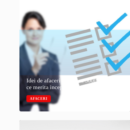
Idei de afaceri la tara cu 5000 de euro:
ce merita inceput
AFACERI