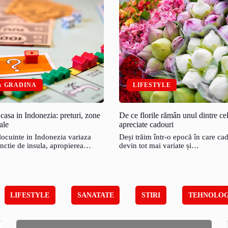
& GRADINA
LIFESTYLE
 casa in Indonezia: preturi, zone
De ce florile rămân unul dintre ce
ale
apreciate cadouri
 locuinte in Indonezia variaza
Deși trăim într-o epocă în care ca
nctie de insula, apropierea…
devin tot mai variate și…
LIFESTYLE
SANATATE
STIRI
TEHNOLOG